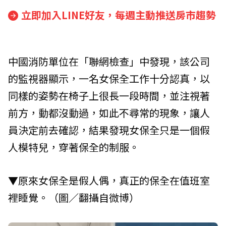
立即加入LINE好友，每週主動推送房市趨勢
中國消防單位在「聯網檢查」中發現，該公司
的監視器顯示，一名女保全工作十分認真，以
同樣的姿勢在椅子上很長一段時間，並注視著
前方，動都沒動過，如此不尋常的現象，讓人
員決定前去確認，結果發現女保全只是一個假
人模特兒，穿著保全的制服。
▼原來女保全是假人偶，真正的保全在值班室
裡睡覺。（圖／翻攝自微博）