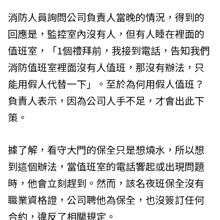
消防人員詢問公司負責人當晚的情況，得到的
回應是，監控室內沒有人，但有人睡在裡面的
值班室，「1個禮拜前，我接到電話，告知我們
消防值班室裡面沒有人值班，那沒有辦法，只
能用假人代替一下」。至於為何用假人值班？
負責人表示，因為公司人手不足，才會出此下
策。
據了解，看守大門的保全只是想燒水，所以想
到這個辦法，當值班室的電話響起或出現問題
時，他會立刻趕到。然而，該名夜班保全沒有
職業資格證，公司聘他為保全，也沒簽訂任何
合約，違反了相關規定。