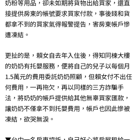
奶粉等用品，卻未如期將貨物出給買家，還直
接提供房東的帳號要求買家付款，事後錢和貨
都拿不到的買家氣得報警提告，害房東帳戶慘
遭凍結。
更扯的是，賴女自去年入住後，得知同棟大樓
的奶奶有托嬰服務，便將自己的兒子以每個月
1.5萬元的費用委託奶奶照顧，但賴女付不出任
何費用，一再拖欠，再以同樣的三方詐騙手
法，將奶奶的帳戶提供給其他無辜買家匯款，
讓奶奶不僅拿不到托嬰費用，帳戶也因此慘被
凍結，欲哭無淚。
▼台中一名房東控訴，自己好心將房屋租給一