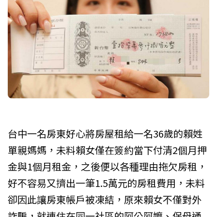
台中一名房東好心將房屋租給一名36歲的賴姓
單親媽媽，未料賴女僅在簽約當下付清2個月押
金與1個月租金，之後便以各種理由拖欠房租，
好不容易又擠出一筆1.5萬元的房租費用，未料
卻因此讓房東帳戶被凍結，原來賴女不僅對外
詐騙，就連住在同一社區的阿公阿嬤、保母通