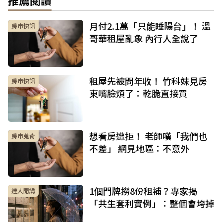
推薦閱讀
月付2.1萬「只能睡陽台」！ 溫
房市快訊
哥華租屋亂象 內行人全說了
租屋先被問年收！ 竹科妹見房
房市快訊
東嘴臉煩了：乾脆直接買
想看房遭拒！ 老師嘆「我們也
房市蒐奇
不差」 網見地區：不意外
1個門牌撈8份租補？專家揭
達人開講
「共生套利實例」：整個會垮掉