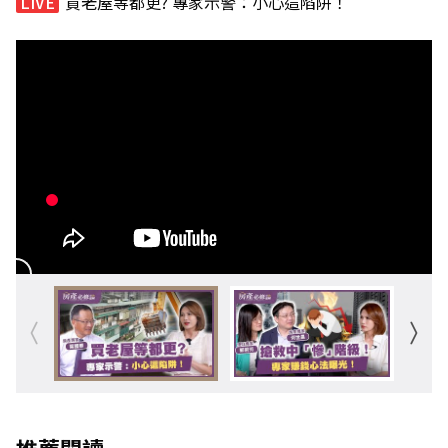
買老屋等都更? 專家示警：小心這陷阱！