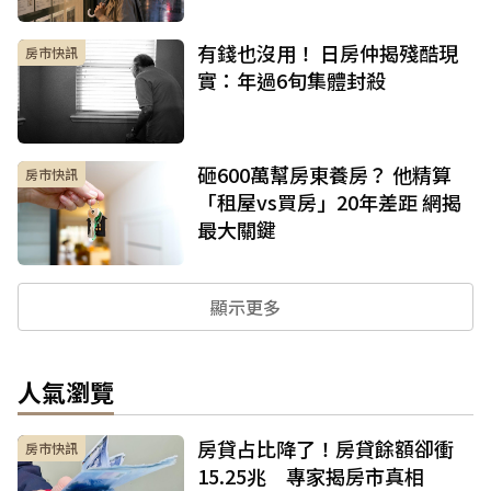
有錢也沒用！ 日房仲揭殘酷現
房市快訊
實：年過6旬集體封殺
砸600萬幫房東養房？ 他精算
房市快訊
「租屋vs買房」20年差距 網揭
最大關鍵
顯示更多
人氣瀏覽
房貸占比降了！房貸餘額卻衝
房市快訊
15.25兆 專家揭房市真相