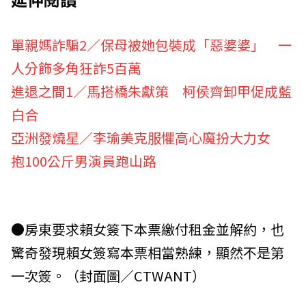
單親媽詐騙2／保母被她包裝成「惡婆婆」 一
人分飾多角狂詐5百萬
進退之間1／馬搭橋朱獻策 柯侯齊卸甲促成藍
白合
亞洲發燒星／李瑜美克服懼高心魔扮大力女
抱100公斤男演員跑山路
●房東要求賴女簽下本票繳付租金並解約，也
驚奇發現賴女簽寫本票相當熟練，顯然不是第
一次簽。（封面圖／CTWANT）