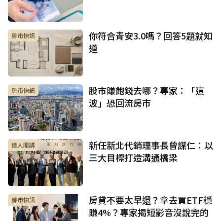
你符合青安3.0嗎？回答5題就知
房市快訊
道
股市賺飽錢去哪？專家：「這
房市快訊
波」恐回流房市
新任新北代銷理事長曾謀仁：以
達人開講
三大目標打造溝通橋梁
房貸不要太早還？拿去買ETF穩
房市快訊
賺4%？專家揭短影音沒說完的