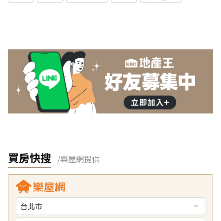
買房快搜
/樂屋網提供