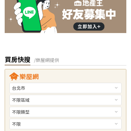
買房快搜
/樂屋網提供