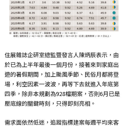
住展雜誌企研室總監暨發言人陳炳辰表示，由
於已為上半年最後一個月份，接著來到家庭出
遊的暑假期間，加上颱風季節、民俗月都將登
場，利空因素一波波，再等下去就進入年底第
四季，除非本規劃為928檔期案，否則6月已是
壓底線的關鍵時刻，只得即刻亮相。
需求面依然低迷，追蹤指標建案每週平均來客