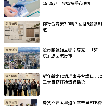
15.25兆 專家揭房市真相
你符合青安3.0嗎？回答5題就知
房市快訊
道
股市賺飽錢去哪？專家：「這
房市快訊
波」恐回流房市
新任新北代銷理事長曾謀仁：以
達人開講
三大目標打造溝通橋梁
房貸不要太早還？拿去買ETF穩
房市快訊