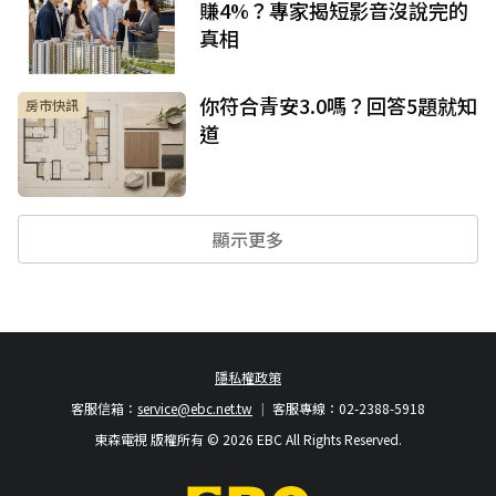
賺4%？專家揭短影音沒說完的
真相
你符合青安3.0嗎？回答5題就知
房市快訊
道
顯示更多
隱私權政策
客服信箱：
service@ebc.net.tw
客服專線：02-2388-5918
東森電視 版權所有 © 2026 EBC All Rights Reserved.