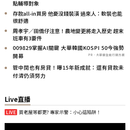
點輔導對象
存款all-in買房 他憂沒錢裝潢 過來人：軟裝也能
很舒適
周孝宇／田僑仔注意！農地變更將走入歷史 趕末
班車有3要件
009829掌握AI關鍵 大華韓國KOSPI 50今強勢
開募
PR．大華銀全能行銷方案
管中閔也有房貸！曝15年新成就：還有貸款未
付清仍須努力
Live直播
買老屋等都更? 專家示警：小心這陷阱！