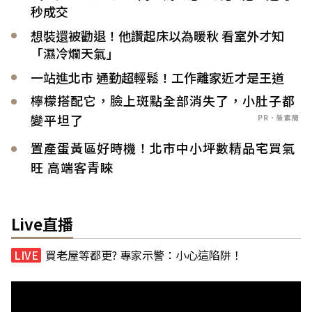
秒成交
想裝還被勸退！他讚起床以為暖秋 看室外才知
「濕冷爛天氣」
一站進北市 通勤超輕鬆！工作離家近才是王道
檸檬搭配它，臉上斑點全部消失了，小肚子都
變平坦了
PR．新素簡
置產蛋黃區好時機！北市中小坪數精品宅買氣
旺 高端客青睞
Live直播
買老屋等都更? 專家示警：小心這陷阱！