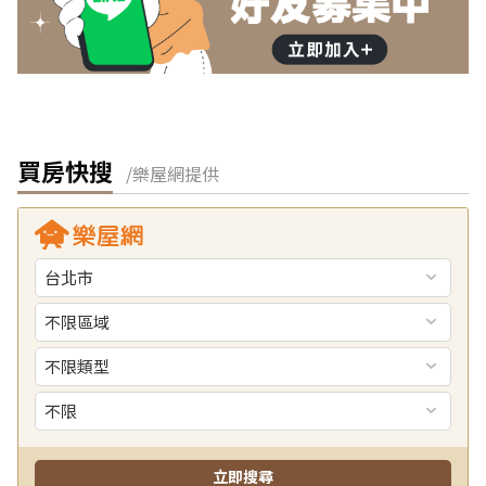
買房快搜
/樂屋網提供