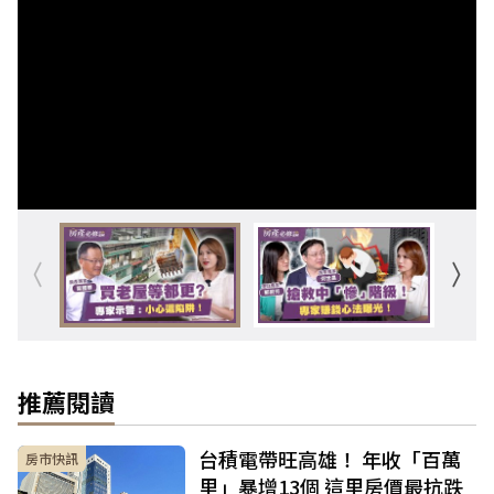
推薦閱讀
台積電帶旺高雄！ 年收「百萬
房市快訊
里」暴增13個 這里房價最抗跌