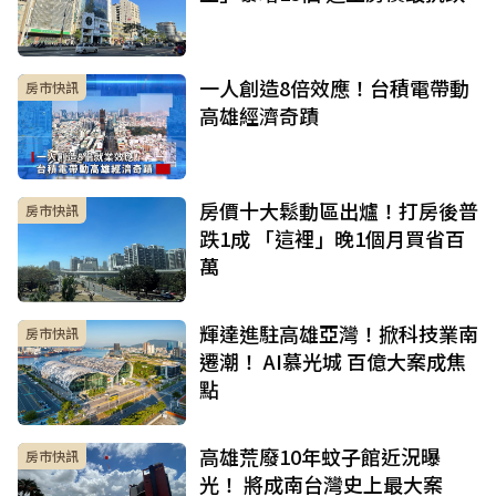
一人創造8倍效應！台積電帶動
房市快訊
高雄經濟奇蹟
房價十大鬆動區出爐！打房後普
房市快訊
跌1成 「這裡」晚1個月買省百
萬
輝達進駐高雄亞灣！掀科技業南
房市快訊
遷潮！ AI慕光城 百億大案成焦
點
高雄荒廢10年蚊子館近況曝
房市快訊
光！ 將成南台灣史上最大案