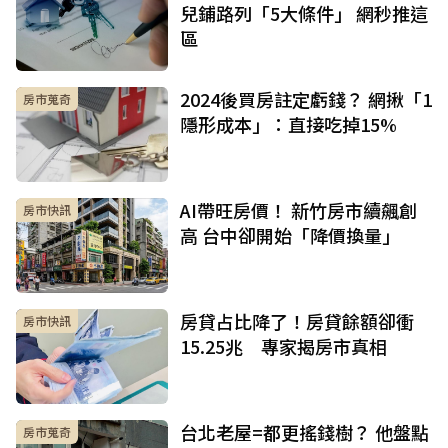
兒鋪路列「5大條件」 網秒推這
區
2024後買房註定虧錢？ 網揪「1
房市蒐奇
隱形成本」：直接吃掉15%
AI帶旺房價！ 新竹房市續飆創
房市快訊
高 台中卻開始「降價換量」
房貸占比降了！房貸餘額卻衝
房市快訊
15.25兆 專家揭房市真相
台北老屋=都更搖錢樹？ 他盤點
房市蒐奇