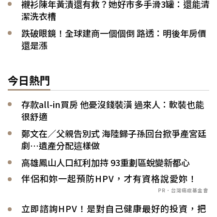
襯衫陳年黃漬還有救？她好市多手滑3罐：還能清
潔洗衣槽
跌破眼鏡！全球建商一個個倒 路透：明後年房價
還是漲
今日熱門
存款all-in買房 他憂沒錢裝潢 過來人：軟裝也能
很舒適
鄭文在／父親告別式 海陸歸子孫回台掀爭產宮廷
劇…遺產分配這樣做
高雄鳳山人口紅利加持 93重劃區蛻變新都心
伴侶和妳一起預防HPV，才有資格說愛妳！
PR．台灣癌症基金會
立即諮詢HPV！是對自己健康最好的投資，把