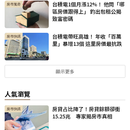
台積電1個月漲12%！ 他問「哪
房市蒐奇
區房價跟得上」 釣出包租公揭
致富密碼
台積電帶旺高雄！ 年收「百萬
房市快訊
里」暴增13個 這里房價最抗跌
顯示更多
人氣瀏覽
房貸占比降了！房貸餘額卻衝
房市快訊
15.25兆 專家揭房市真相