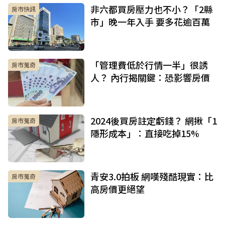
非六都買房壓力也不小？「2縣
房市快訊
市」晚一年入手 要多花逾百萬
「管理費低於行情一半」很誘
房市蒐奇
人？ 內行揭關鍵：恐影響房價
2024後買房註定虧錢？ 網揪「1
房市蒐奇
隱形成本」：直接吃掉15%
青安3.0拍板 網嘆殘酷現實：比
房市蒐奇
高房價更絕望