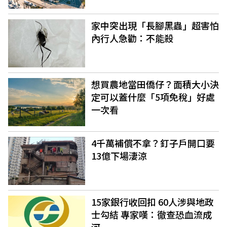
家中突出現「長腳黑蟲」超害怕
內行人急勸：不能殺
想買農地當田僑仔？面積大小決
定可以蓋什麼「5項免稅」好處
一次看
4千萬補償不拿？釘子戶開口要
13億下場淒涼
15家銀行收回扣 60人涉與地政
士勾結 專家嘆：徹查恐血流成
河