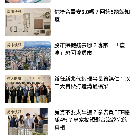
你符合青安3.0嗎？回答5題就知
房市快訊
道
股市賺飽錢去哪？專家：「這
房市快訊
波」恐回流房市
新任新北代銷理事長曾謀仁：以
達人開講
三大目標打造溝通橋梁
房貸不要太早還？拿去買ETF穩
房市快訊
賺4%？專家揭短影音沒說完的
真相