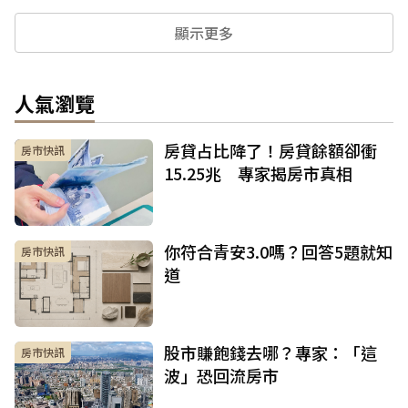
顯示更多
人氣瀏覽
房貸占比降了！房貸餘額卻衝
房市快訊
15.25兆 專家揭房市真相
你符合青安3.0嗎？回答5題就知
房市快訊
道
股市賺飽錢去哪？專家：「這
房市快訊
波」恐回流房市