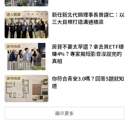
新任新北代銷理事長曾謀仁：以
達人開講
三大目標打造溝通橋梁
房貸不要太早還？拿去買ETF穩
房市快訊
賺4%？專家揭短影音沒說完的
真相
你符合青安3.0嗎？回答5題就知
房市快訊
道
顯示更多