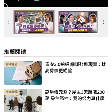
推薦閱讀
青安3.0拍板 網嘆殘酷現實：比
房市蒐奇
高房價更絕望
高房價元兇？屋主3天跳漲200
房市快訊
萬 房仲怒控：我的努力算什麼