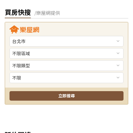
買房快搜
/樂屋網提供