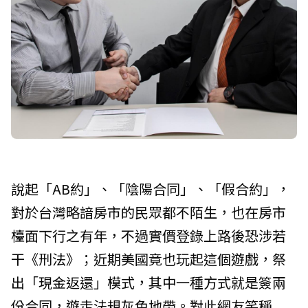
說起「AB約」、「陰陽合同」、「假合約」，
對於台灣略諳房市的民眾都不陌生，也在房市
檯面下行之有年，不過實價登錄上路後恐涉若
干《刑法》；近期美國竟也玩起這個遊戲，祭
出「現金返還」模式，其中一種方式就是簽兩
份合同，遊走法規灰色地帶。對此網友笑稱