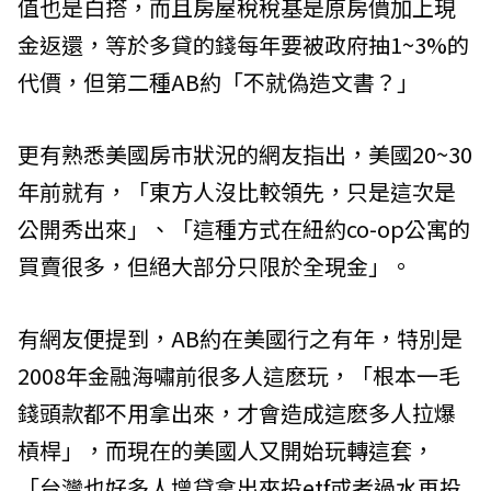
值也是白搭，而且房屋稅稅基是原房價加上現
金返還，等於多貸的錢每年要被政府抽1~3%的
代價，但第二種AB約「不就偽造文書？」
更有熟悉美國房市狀況的網友指出，美國20~30
年前就有，「東方人沒比較領先，只是這次是
公開秀出來」、「這種方式在紐約co-op公寓的
買賣很多，但絕大部分只限於全現金」。
有網友便提到，AB約在美國行之有年，特別是
2008年金融海嘯前很多人這麽玩，「根本一毛
錢頭款都不用拿出來，才會造成這麽多人拉爆
槓桿」，而現在的美國人又開始玩轉這套，
「台灣也好多人增貸拿出來投etf或者過水再投