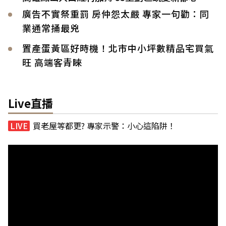
廣告不實祭重罰 房仲怨太嚴 專家一句勸：同
業通常捅最兇
置產蛋黃區好時機！北市中小坪數精品宅買氣
旺 高端客青睞
Live直播
買老屋等都更? 專家示警：小心這陷阱！