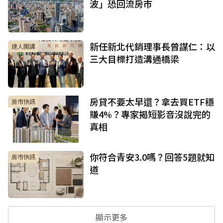
波」恐回流房市
新任新北代銷理事長曾謀仁：以
達人開講
三大目標打造溝通橋梁
房貸不要太早還？拿去買ETF穩
房市快訊
賺4%？專家揭短影音沒說完的
真相
你符合青安3.0嗎？回答5題就知
房市快訊
道
顯示更多