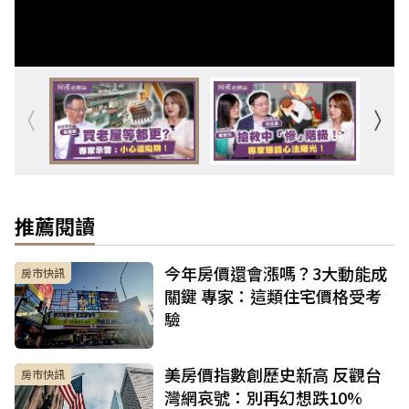
推薦閱讀
今年房價還會漲嗎？3大動能成
房市快訊
關鍵 專家：這類住宅價格受考
驗
美房價指數創歷史新高 反觀台
房市快訊
灣網哀號：別再幻想跌10%