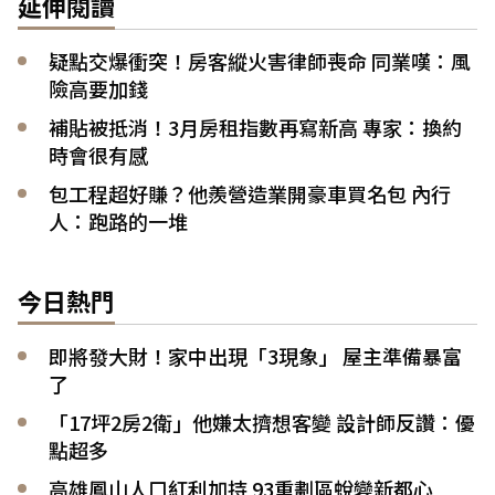
延伸閱讀
疑點交爆衝突！房客縱火害律師喪命 同業嘆：風
險高要加錢
補貼被抵消！3月房租指數再寫新高 專家：換約
時會很有感
包工程超好賺？他羨營造業開豪車買名包 內行
人：跑路的一堆
今日熱門
即將發大財！家中出現「3現象」 屋主準備暴富
了
「17坪2房2衛」他嫌太擠想客變 設計師反讚：優
點超多
高雄鳳山人口紅利加持 93重劃區蛻變新都心