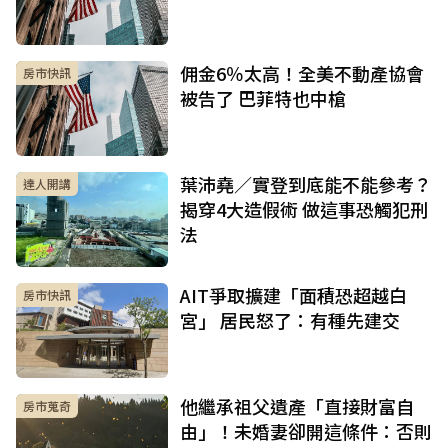
佣金6％太高！全美不動產協會
房市快訊
被告了 巴菲特也中槍
葉沛堯／實登到底能不能參考？
達人開講
揭穿4大造假術 做這事恐觸犯刑
法
AIT爭取擴建「面積恐超越白
房市快訊
宮」 居民怒了：有種先建交
他繼承祖父遺產「直接財富自
房市蒐奇
由」！未婚妻卻開這條件：否則