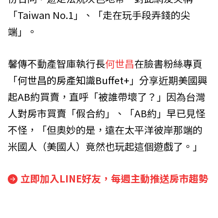
「Taiwan No.1」、「走在玩手段弄錢的尖
端」。
馨傳不動產智庫執行長
何世昌
在臉書粉絲專頁
「
何世昌的房產知識Buffet+
」分享近期美國興
起AB約買賣，直呼「被誰帶壞了？」因為台灣
人對房市買賣「假合約」、「AB約」早已見怪
不怪，「但奧妙的是，遠在太平洋彼岸那端的
米國人（美國人）竟然也玩起這個遊戲了。」
立即加入LINE好友，每週主動推送房市趨勢