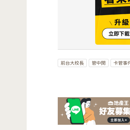
前台大校長
管中閔
卡管事