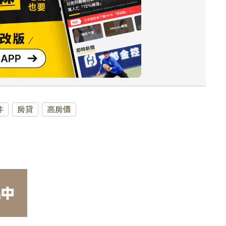
件
房貸
高房價