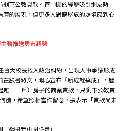
前剩下公教貸款。管中閔的經歷吸引網友熱
清廉的展現，但更多人對購屋族的處境感到心
週主動推送房市趨勢
擔任台大校長捲入政治糾紛，出現人事爭議形成
前在臉書發文，開心宣布「新成就達成」，歷
也是唯一一戶）房子的商業貸款，只剩下公教貸
的何造，希望照相當作留念，還表示「貸款尚未
圖／翻攝管中閔臉書）