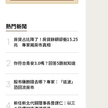
熱門新聞
房貸占比降了！房貸餘額卻衝15.25
1
兆 專家揭房市真相
2
你符合青安3.0嗎？回答5題就知道
股市賺飽錢去哪？專家：「這波」
3
恐回流房市
新任新北代銷理事長曾謀仁：以三
4