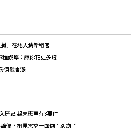
收攤」在地人猜新租客
3種誤導：讓你花更多錢
得房價還會漲
入歷史 趕末班車有3要件
磚誰優？網見需求一面倒：別換了