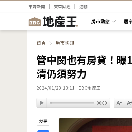
東森新聞
東森財經
造咖
房市動態
居
首頁
房市快訊
管中閔也有房貸！曝
清仍須努力
2024/01/23
13:11
EBC地產王
00:00
分享