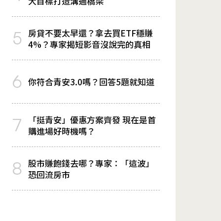
大目標打造溝通橋梁
房貸不要太早還？拿去買ETF穩賺
5
4%？專家揭短影音沒說完的真相
6
你符合青安3.0嗎？回答5題就知道
「挺青安」優惠方案齊發 現在是首
7
購進場好時機嗎？
股市賺飽錢去哪？專家：「這波」
8
恐回流房市