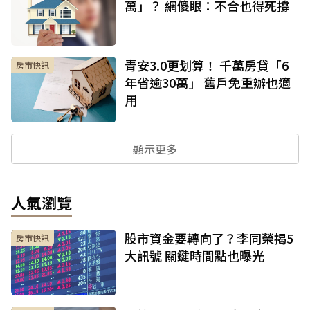
萬」？ 網傻眼：不合也得死撐
青安3.0更划算！ 千萬房貸「6
房市快訊
年省逾30萬」 舊戶免重辦也適
用
顯示更多
人氣瀏覽
股市資金要轉向了？李同榮揭5
房市快訊
大訊號 關鍵時間點也曝光