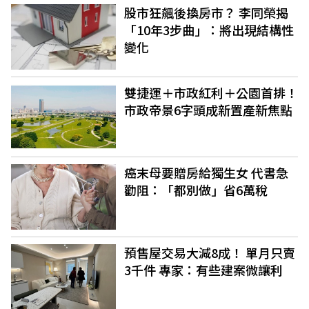
股市狂飆後換房市？ 李同榮揭
「10年3步曲」：將出現結構性
變化
雙捷運＋市政紅利＋公園首排！
市政帝景6字頭成新置產新焦點
癌末母要贈房給獨生女 代書急
勸阻：「都別做」省6萬稅
預售屋交易大減8成！ 單月只賣
3千件 專家：有些建案微讓利