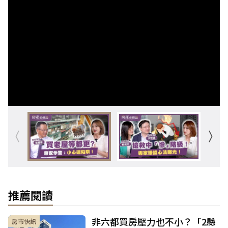
推薦閱讀
非六都買房壓力也不小？「2縣
房市快訊