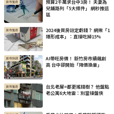
預算2千萬求台中3房！ 夫妻為
房市蒐奇
兒鋪路列「5大條件」 網秒推這
區
2024後買房註定虧錢？ 網揪「1
房市蒐奇
隱形成本」：直接吃掉15%
AI帶旺房價！ 新竹房市續飆創
房市快訊
高 台中卻開始「降價換量」
台北老屋=都更搖錢樹？ 他盤點
房市蒐奇
老公寓6大地雷：別當接盤俠