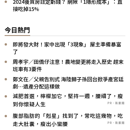
2024後買房註定虧錢？ 網揪「1隱形成本」：直
接吃掉15%
今日熱門
即將發大財！家中出現「3現象」 屋主準備暴富
了
周孝宇／田僑仔注意！農地變更將走入歷史 趕末
班車有3要件
鄭文在／父親告別式 海陸歸子孫回台掀爭產宮廷
劇…遺產分配這樣做
減肥首選，檸檬加它，堅持一週，腰細了，瘦
到你懷疑人生
PR．新素簡
腹部脂肪的「剋星」找到了，常吃這幾物，吃
走大肚囊，瘦出小蠻腰
PR．新素簡