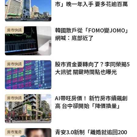
市」晚一年入手 要多花逾百萬
韓國散戶從「FOMO變JOMO」
房市快訊
網喊：底部近了
股市資金要轉向了？李同榮揭5
房市快訊
大訊號 關鍵時間點也曝光
AI帶旺房價！ 新竹房市續飆創
房市快訊
高 台中卻開始「降價換量」
青安3.0新制「離婚就追回200
房市蒐奇