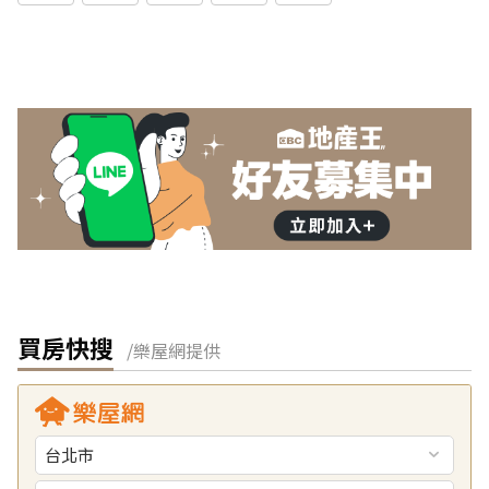
買房快搜
/樂屋網提供