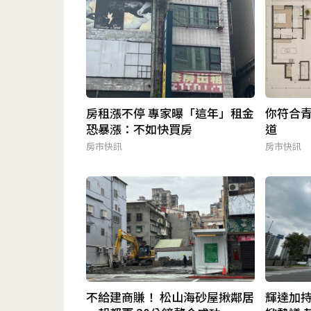
房租漲不停 專家曝「這年」租金
你符合青
恐暴漲：不如快買房
道
房市快訊
房市快訊
不給建商賺！ 松山海砂屋揪鄰居
輝達加