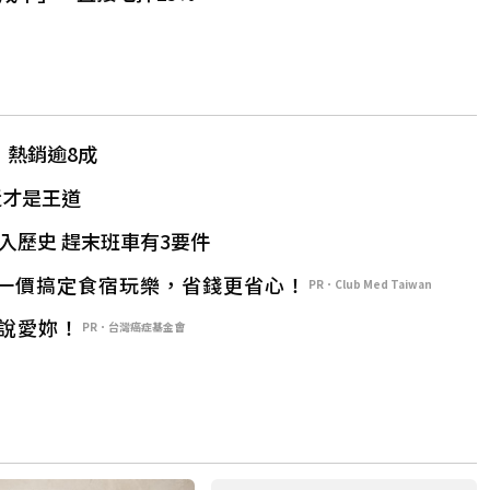
」熱銷逾8成
近才是王道
入歷史 趕末班車有3要件
一價搞定食宿玩樂，省錢更省心！
PR．Club Med Taiwan
格說愛妳！
PR．台灣癌症基金會