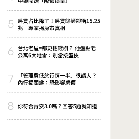
中卻開始「降價換量」
房貸占比降了！房貸餘額卻衝15.25
5
兆 專家揭房市真相
台北老屋=都更搖錢樹？ 他盤點老
6
公寓6大地雷：別當接盤俠
「管理費低於行情一半」很誘人？
7
內行揭關鍵：恐影響房價
8
你符合青安3.0嗎？回答5題就知道