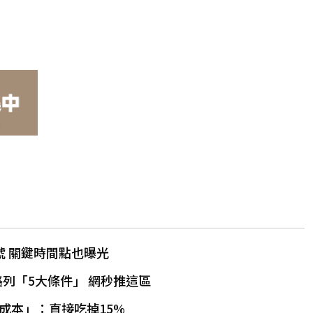
號 關鍵時間點也曝光
路列「5大條件」 網秒推這區
形成本」：直接吃掉15%