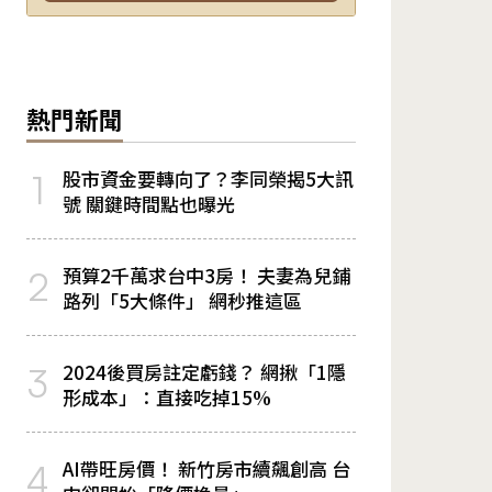
熱門新聞
股市資金要轉向了？李同榮揭5大訊
1
號 關鍵時間點也曝光
預算2千萬求台中3房！ 夫妻為兒鋪
2
路列「5大條件」 網秒推這區
2024後買房註定虧錢？ 網揪「1隱
3
形成本」：直接吃掉15%
AI帶旺房價！ 新竹房市續飆創高 台
4