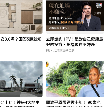
安3.0嗎？回答5題就知
立即諮詢HPV！是對自己健康最
好的投資，把握現在不嫌晚！
PR・台灣癌症基金會
持北士科！神秘4大地主
關渡平原限建數十年！ 90歲老