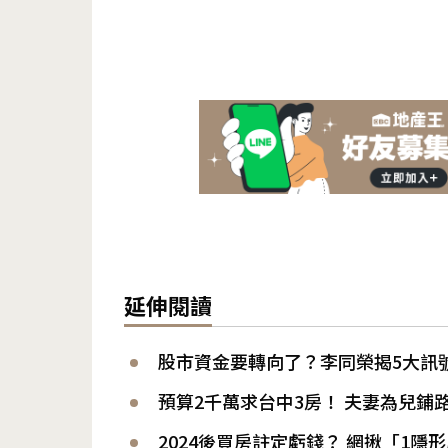
延伸閱讀
股市資金要轉向了？李同榮揭5大訊
預算2千萬求台中3房！ 夫妻為兒鋪
2024後買房註定虧錢？ 網揪「1隱