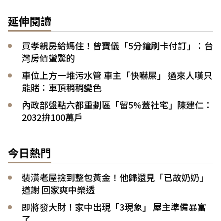
延伸閱讀
買孝親房給媽住！曾寶儀「5分鐘刷卡付訂」：台
灣房價蠻驚的
車位上方一堆污水管 車主「快嚇屎」 過來人嘆只
能賭：車頂稍稍變色
內政部盤點六都重劃區「留5%蓋社宅」陳建仁：
2032拚100萬戶
今日熱門
裝潢老屋撿到整包黃金！他歸還見「已故奶奶」
道謝 回家爽中樂透
即將發大財！家中出現「3現象」 屋主準備暴富
了