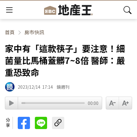
首頁
房市快訊
家中有「這款筷子」要注意！細
菌量比馬桶蓋髒7~8倍 醫師：嚴
重恐致命
2023/12/14
17:14
鏡週刊
00:00
分享