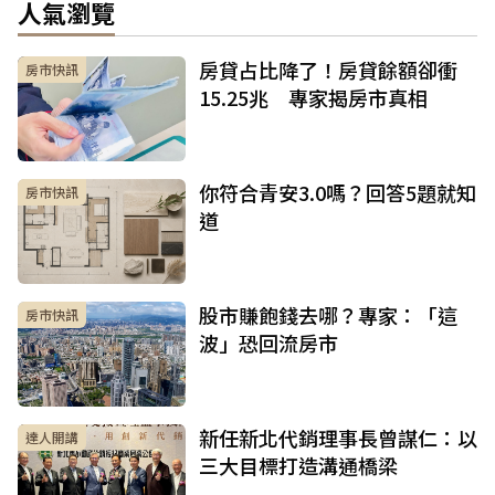
人氣瀏覽
房貸占比降了！房貸餘額卻衝
房市快訊
15.25兆 專家揭房市真相
你符合青安3.0嗎？回答5題就知
房市快訊
道
股市賺飽錢去哪？專家：「這
房市快訊
波」恐回流房市
新任新北代銷理事長曾謀仁：以
達人開講
三大目標打造溝通橋梁