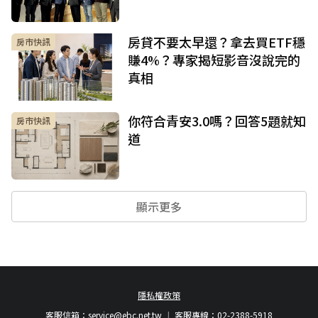
房貸不要太早還？拿去買ETF穩
房市快訊
賺4%？專家揭短影音沒說完的
真相
你符合青安3.0嗎？回答5題就知
房市快訊
道
顯示更多
隱私權政策
客服信箱：
service@ebc.net.tw
客服專線：02-2388-5918