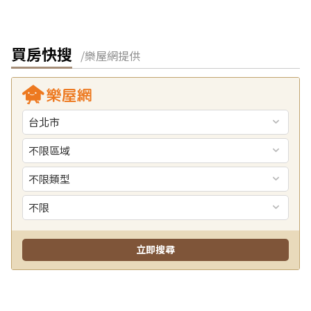
買房快搜
/樂屋網提供