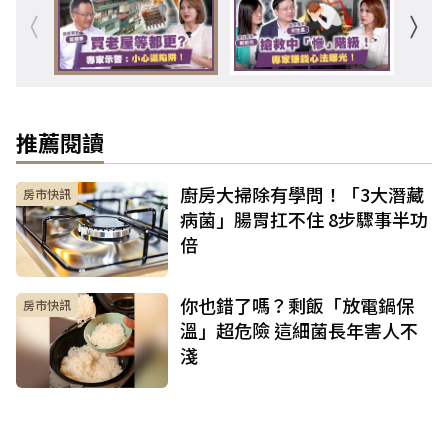
推薦閱讀
廚房大掃除有學問！「3大潛藏
房市快訊
病菌」腸胃扛不住 8步驟事半功
倍
你也錯了嗎？剩飯「放電鍋保
房市快訊
溫」超危險 這細菌長年害人不
淺