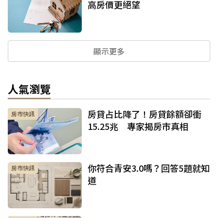
高房價更絕望
顯示更多
人氣瀏覽
房貸占比降了！房貸餘額卻衝
房市快訊
15.25兆 專家揭房市真相
你符合青安3.0嗎？回答5題就知
房市快訊
道