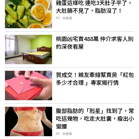
雞蛋這樣吃 連吃3天肚子平了，
大肚腩不見了，脂肪沒了！
PR．新素簡
桃園凶宅賣488萬 仲介求客人別
約深夜看屋
賀成交！親友牽線幫賣房「紅包
多少才合理 」專家揭行情
腹部脂肪的「剋星」找到了，常
吃這幾物，吃走大肚囊，瘦出小
蠻腰
PR．新素簡