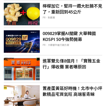
檸檬加它，堅持一週大肚腩不見
了，重新回到45公斤
PR．新素簡
009829掌握AI關鍵 大華韓國
KOSPI 50今強勢開募
PR．大華銀全能行銷方案
進軍雙北僅8個月！「寶雅五金
行」爆收攤 業者曝原因
置產蛋黃區好時機！北市中小坪
數精品宅買氣旺 高端客青睞