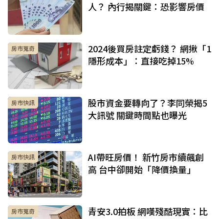
人？ 內行揭關鍵：恐影響房價
2024後買房註定虧錢？ 網揪「1
房市蒐奇
隱形成本」：直接吃掉15%
股市資金要轉向了？李同榮揭5
房市快訊
大訊號 關鍵時間點也曝光
AI帶旺房價！ 新竹房市續飆創
房市快訊
高 台中卻開始「降價換量」
青安3.0拍板 網嘆殘酷現實：比
房市蒐奇