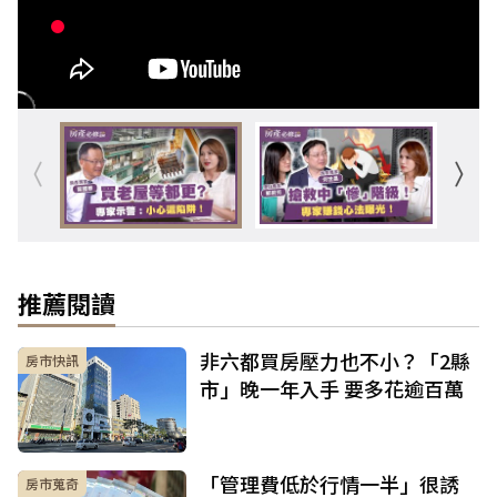
推薦閱讀
非六都買房壓力也不小？「2縣
房市快訊
市」晚一年入手 要多花逾百萬
「管理費低於行情一半」很誘
房市蒐奇