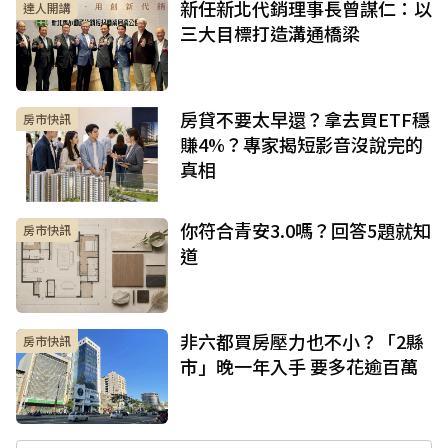
新任新北代銷理事長曾謀仁：以
達人開講
三大目標打造溝通橋梁
房貸不要太早還？拿去買ETF穩
房市快訊
賺4%？專家揭短影音沒說完的
真相
你符合青安3.0嗎？回答5題就知
房市快訊
道
非六都買房壓力也不小？「2縣
房市快訊
市」晚一年入手 要多花逾百萬