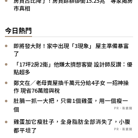
房貸占比降了！房貸餘額卻衝15.25兆 專家揭房
市真相
今日熱門
即將發大財！家中出現「3現象」 屋主準備暴富
了
「17坪2房2衛」他嫌太擠想客變 設計師反讚：優
點超多
鄭文在／老母賣屋換千萬元分給4子女 一招神操
作 現省76萬贈與稅
肚腩一抓一大把，只需1個雞蛋，用一個瘦一
個
PR．新素簡
雞蛋加它瘦肚子，全身脂肪全部消失了，小腹
都平坦了
PR．新素簡