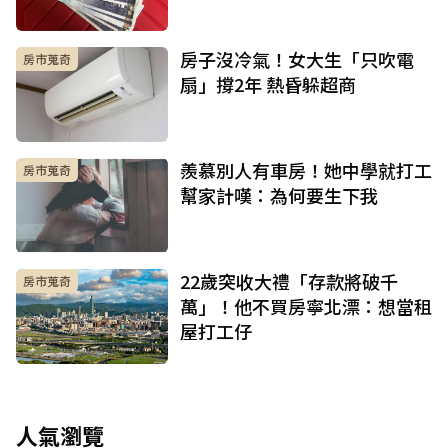
房子沒冷氣！女大生「只吹電
房市蒐奇
扇」撐2年 熱昏躲超商
羨慕別人有車房！她中學就打工
房市蒐奇
幫家計嘆：為何要生下我
22歲突收大禮「存款將破千
房市蒐奇
萬」！他不買房寧北漂：想當租
屋打工仔
人氣瀏覽