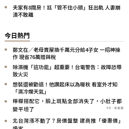
夫家有8間房！尪「管不住小頭」狂出軌 人妻崩
潰不敢離
今日熱門
鄭文在／老母賣屋換千萬元分給4子女 一招神操
作 現省76萬贈與稅
除濕機「這功能」超重要！台電警告：故障恐導
致火災
想裝還被勸退！他讚起床以為暖秋 看室外才知
「濕冷爛天氣」
檸檬搭配它，臉上斑點全部消失了，小肚子都
變平坦了
PR．新素簡
北台灣漲不動了？房價盤整 建商推「優惠價」
吸客