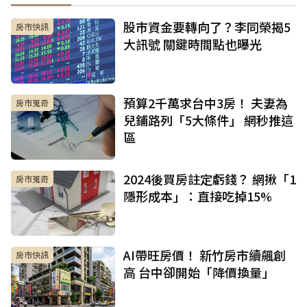
股市資金要轉向了？李同榮揭5
房市快訊
大訊號 關鍵時間點也曝光
預算2千萬求台中3房！ 夫妻為
房市蒐奇
兒鋪路列「5大條件」 網秒推這
區
2024後買房註定虧錢？ 網揪「1
房市蒐奇
隱形成本」：直接吃掉15%
AI帶旺房價！ 新竹房市續飆創
房市快訊
高 台中卻開始「降價換量」