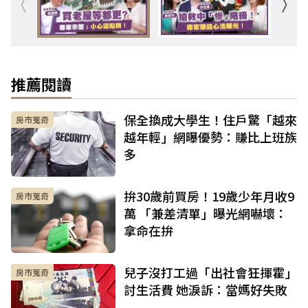
推薦閱讀
保全換成大學生！住戶驚「越來
房市蒐奇
越年輕」網曝優勢：賺比上班族
多
拚30歲前買房！19歲少年月收9
房市蒐奇
萬 「兼差清單」曝光網嚇壞：
拿命在拚
兒子沒打工過「出社會狂揮霍」
房市蒐奇
討生活費 她淚訴：當媽好失敗