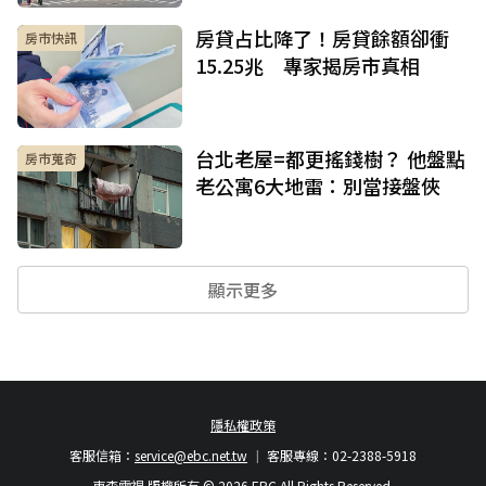
房貸占比降了！房貸餘額卻衝
房市快訊
15.25兆 專家揭房市真相
台北老屋=都更搖錢樹？ 他盤點
房市蒐奇
老公寓6大地雷：別當接盤俠
顯示更多
隱私權政策
客服信箱：
service@ebc.net.tw
客服專線：02-2388-5918
東森電視 版權所有 © 2026 EBC All Rights Reserved.