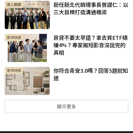
新任新北代銷理事長曾謀仁：以
達人開講
三大目標打造溝通橋梁
房貸不要太早還？拿去買ETF穩
房市快訊
賺4%？專家揭短影音沒說完的
真相
你符合青安3.0嗎？回答5題就知
房市快訊
道
顯示更多