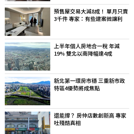
預售屋交易大減8成！ 單月只賣
3千件 專家：有些建案微讓利
上半年個人房地合一稅 年減
19% 雙北以南降幅達4成
新北第一環房市穩 三重新市政
特區4優勢將成焦點
還能撐？ 房仲店數創新高 專家
吐殘酷真相