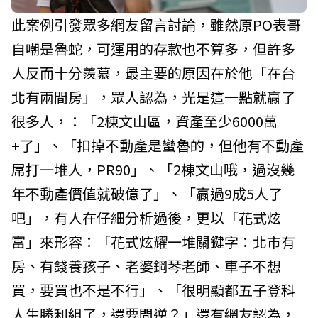
此案例引發眾多網友留言討論，雖然原PO表哥
自嘲是魯蛇，可運用的存款也不算多，但許多
人反而十分羨慕，最主要的原因在於他「在台
北有兩間房」，眾人認為，光是這一點就贏了
很多人，：「2棟文山區，資產至少6000萬
+了」、「扣掉不動產是蠻魯的，但他有不動產
屌打一堆人，PR90」、「2棟文山哦，過沒幾
年不動產價值就破億了」、「贏過9成5人了
吧」，有人在仔細分析過後，更以「花式炫
富」來形容：「花式炫耀一堆關鍵字：北市有
房、有錢養孩子、老婆鋼琴老師、車子不想
買，要買也不是不行」、「很明顯都五子登科
人生勝利組了，還要問逆？」還有網友認為，