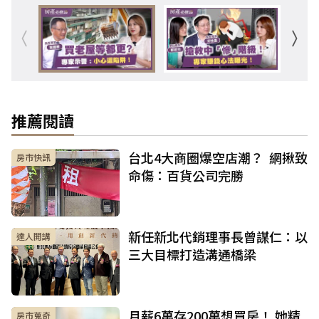
推薦閱讀
台北4大商圈爆空店潮？ 網揪致
房市快訊
命傷：百貨公司完勝
新任新北代銷理事長曾謀仁：以
達人開講
三大目標打造溝通橋梁
月薪6萬存200萬想買房！ 她精
房市蒐奇