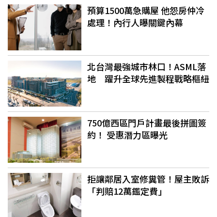
預算1500萬急購屋 他怨房仲冷
處理！內行人曝關鍵內幕
北台灣最強城市林口！ASML落
地 躍升全球先進製程戰略樞紐
750億西區門戶計畫最後拼圖簽
約！ 受惠潛力區曝光
拒讓鄰居入室修糞管！屋主敗訴
「判賠12萬鑑定費」