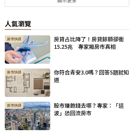
顯示更多
人氣瀏覽
房貸占比降了！房貸餘額卻衝
房市快訊
15.25兆 專家揭房市真相
你符合青安3.0嗎？回答5題就知
房市快訊
道
股市賺飽錢去哪？專家：「這
房市快訊
波」恐回流房市