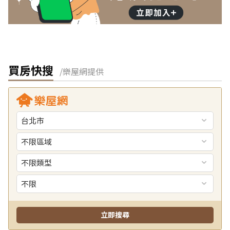
買房快搜
/樂屋網提供