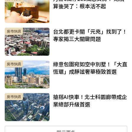
算後哭了：根本活不起
台北都更卡關「元兇」找到了！
房市快訊
專家揭三大關鍵問題
綠意包圍宛如空中別墅！「大直
房市快訊
恆琚」成靜謐奢華極致首選
搶搭AI快車！北士科園廊帶成企
房市快訊
業總部升級首選