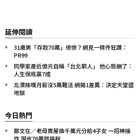
延伸閱讀
31歲男「存款70萬」很慘？網見一條件狂讚：
PR99
同學家產近億元自稱「台北窮人」 他心態崩了：
人生保底贏7成
北漂妹嘆月薪沒5萬難活 網揭1差異：決定天堂還
地獄
今日熱門
鄭文在／老母賣屋換千萬元分給4子女 一招神操
作 現省76萬贈與稅