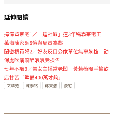
延伸閱讀
捧億買豪宅1／「這社區」連3年稱霸豪宅王
萬海陳家砸8億與周董為鄰
閨密槓貴婦2／好友反目公家單位無辜躺槍 動
保處吹箭麻醉浪浪竟挨告
七年不癢3／美女主播當老闆 黃若薇曝手搖飲
店甘苦「準備400萬才夠」
文華苑
陳泰銘
蔣東濬
豪宅