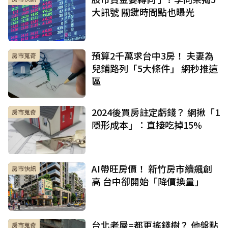
大訊號 關鍵時間點也曝光
預算2千萬求台中3房！ 夫妻為
房市蒐奇
兒鋪路列「5大條件」 網秒推這
區
2024後買房註定虧錢？ 網揪「1
房市蒐奇
隱形成本」：直接吃掉15%
AI帶旺房價！ 新竹房市續飆創
房市快訊
高 台中卻開始「降價換量」
台北老屋=都更搖錢樹？ 他盤點
房市蒐奇