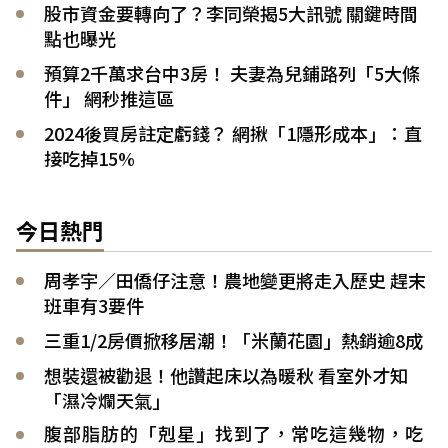
股市資金要轉向了？李同榮揭5大訊號 關鍵時間
點也曝光
預算2千萬求台中3房！ 夫妻為兒鋪路列「5大條
件」 網秒推這區
2024後買房註定虧錢？ 網揪「1隱形成本」：直
接吃掉15%
今日熱門
周孝宇／田僑仔注意！農地變更將走入歷史 趕末
班車有3要件
三重1/2房價掀移居潮！「米蘭花園」熱銷逾8成
想裝還被勸退！他讚起床以為暖秋 看室外才知
「濕冷爛天氣」
腹部脂肪的「剋星」找到了，常吃這幾物，吃