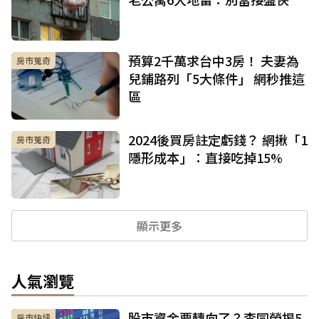
預算2千萬求台中3房！ 夫妻為
房市蒐奇
兒鋪路列「5大條件」 網秒推這
區
2024後買房註定虧錢？ 網揪「1
房市蒐奇
隱形成本」：直接吃掉15%
顯示更多
人氣瀏覽
股市資金要轉向了？李同榮揭5
房市快訊