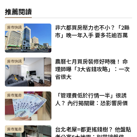
推薦閱讀
非六都買房壓力也不小？「2縣
房市快訊
市」晚一年入手 要多花逾百萬
農曆七月買房裝修好時機！ 命
房市快訊
理師曝「3大省錢攻略」：一次
省很大
「管理費低於行情一半」很誘
房市蒐奇
人？ 內行揭關鍵：恐影響房價
台北老屋=都更搖錢樹？ 他盤點
房市蒐奇
老公寓6大地雷：別當接盤俠