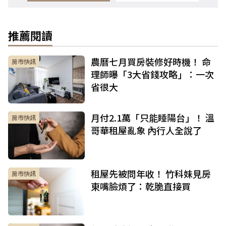
推薦閱讀
農曆七月買房裝修好時機！ 命
房市快訊
理師曝「3大省錢攻略」：一次
省很大
月付2.1萬「只能睡陽台」！ 溫
房市快訊
哥華租屋亂象 內行人全說了
租屋先被問年收！ 竹科妹見房
房市快訊
東嘴臉煩了：乾脆直接買