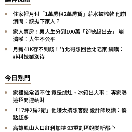
住家裡月付「1萬房租2萬房貸」薪水被榨乾 他崩
潰問：該拋下家人？
家人賣房！男大生分到100萬「卻被趕出去」 崩
潰嘆：人生不公平
月薪41K存不到錢！竹北哥想回台北老家 網嘆：
非科技業別待
今日熱門
家裡錢常留不住 竟是爐灶、冰箱出大事！ 專家曝
這招開運納財
「17坪2房2衛」他嫌太擠想客變 設計師反讚：優
點超多
高雄鳳山人口紅利加持 93重劃區蛻變新都心