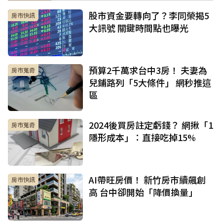
股市資金要轉向了？李同榮揭5
房市快訊
大訊號 關鍵時間點也曝光
預算2千萬求台中3房！ 夫妻為
房市蒐奇
兒鋪路列「5大條件」 網秒推這
區
2024後買房註定虧錢？ 網揪「1
房市蒐奇
隱形成本」：直接吃掉15%
AI帶旺房價！ 新竹房市續飆創
房市快訊
高 台中卻開始「降價換量」