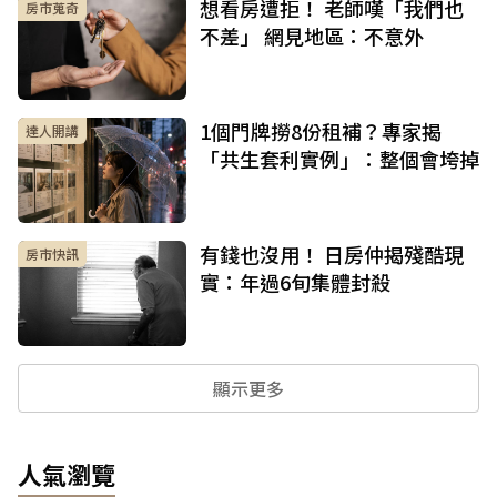
想看房遭拒！ 老師嘆「我們也
房市蒐奇
不差」 網見地區：不意外
1個門牌撈8份租補？專家揭
達人開講
「共生套利實例」：整個會垮掉
有錢也沒用！ 日房仲揭殘酷現
房市快訊
實：年過6旬集體封殺
顯示更多
人氣瀏覽