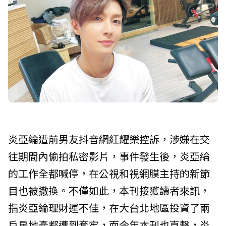
炎亞綸遭前男友抖音網紅耀樂控訴，涉嫌在交
往期間內偷拍私密影片，事件發生後，炎亞綸
的工作全都喊停，在公視和視網膜主持的新節
目也被撤換。不僅如此，本刊接獲讀者來訊，
指炎亞綸理財運不佳，在大台北地區投資了兩
戶房地產都遭到套牢，而今年本刊也直擊，炎