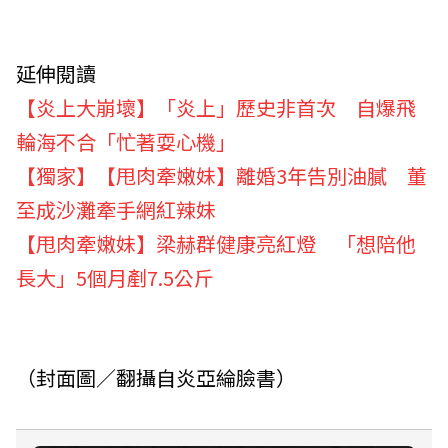
延伸閱讀
【炎上大崩壞】「炎上」歷史非首次 自爆飛
輪海不合「忙著耍心機」
【獨家】【甩肉牽嫩妹】離婚3年告別油膩 董
至成沙灘牽手網紅辣妹
【甩肉牽嫩妹】梁赫群健康亮紅燈 「想陪他
長大」5個月剷7.5公斤
（封面圖／翻攝自炎亞綸臉書）