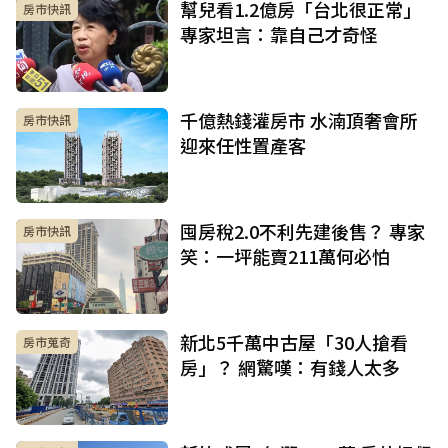
幫兒看1.2億房「台北很正常」
房市快訊
專家坦言：靠自己才奇怪
千億熱錢灌房市 水湳頂奢會所
房市快訊
迎來任性置產客
囤房稅2.0不利先建後售？ 專家
房市快訊
笑：一坪能賣211萬何必怕
新北5千萬中古屋「30人搶看
房市蒐奇
房」？ 網驚嘆：有錢人太多