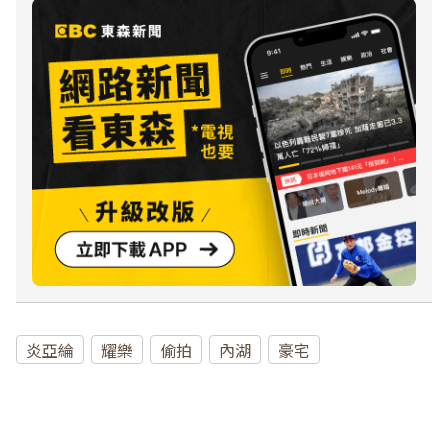
炎亞綸
耀樂
偷拍
內湖
豪宅