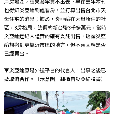
戶房地產，結果套牢賣不出去。早在去年本刊
也得知炎亞綸到處看房，並打算出售台北市天
母住宅的消息；據悉，炎亞綸在天母所住的社
區，3房格局，總價約新台幣3千多萬元，當時
炎亞綸經紀人證實的確有委託出售，透露炎亞
綸想搬到更靠近市區的地方，但不願回應是否
已經賣出。
▼炎亞綸原是外送平台的代言人，出事之後已
遭取消合作。（示意圖／翻攝自炎亞綸臉書）