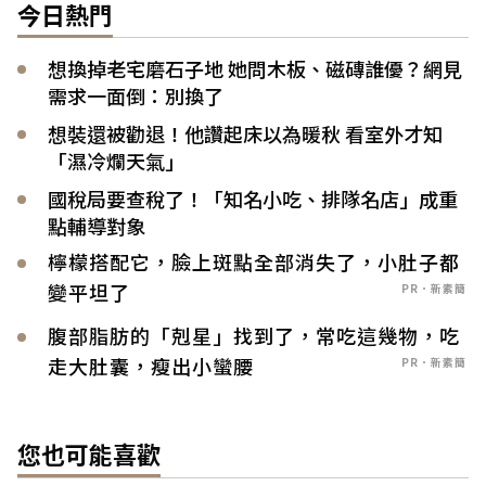
今日熱門
想換掉老宅磨石子地 她問木板、磁磚誰優？網見
需求一面倒：別換了
想裝還被勸退！他讚起床以為暖秋 看室外才知
「濕冷爛天氣」
國稅局要查稅了！「知名小吃、排隊名店」成重
點輔導對象
檸檬搭配它，臉上斑點全部消失了，小肚子都
變平坦了
PR．新素簡
腹部脂肪的「剋星」找到了，常吃這幾物，吃
走大肚囊，瘦出小蠻腰
PR．新素簡
您也可能喜歡