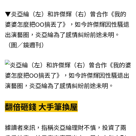
▼炎亞綸（左）和許傑輝（右）曾合作《我的
婆婆怎麼把OO搞丟了》，如今許傑輝因性騷退
出演藝圈，炎亞綸為了感情糾紛前途未明。
（圖／鏡週刊）
翻倍砸錢 大手筆換屋
據讀者來訊，指稱炎亞綸理財不慎，投資了兩