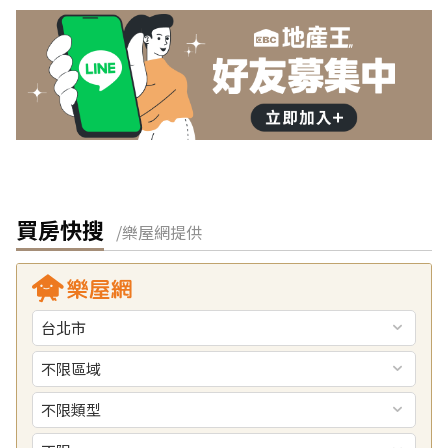
買房快搜
/樂屋網提供