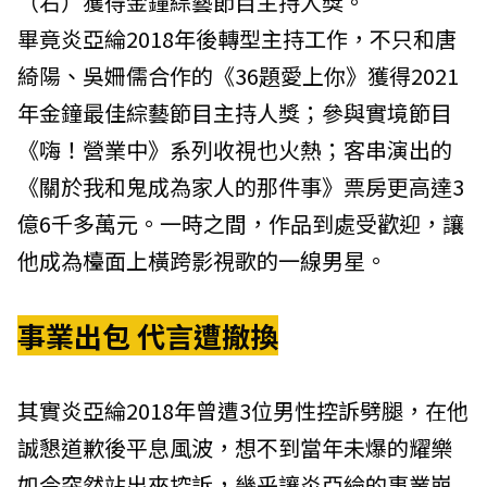
畢竟炎亞綸2018年後轉型主持工作，不只和唐
綺陽、吳姍儒合作的《36題愛上你》獲得2021
年金鐘最佳綜藝節目主持人獎；參與實境節目
《嗨！營業中》系列收視也火熱；客串演出的
《關於我和鬼成為家人的那件事》票房更高達3
億6千多萬元。一時之間，作品到處受歡迎，讓
他成為檯面上橫跨影視歌的一線男星。
事業出包 代言遭撤換
其實炎亞綸2018年曾遭3位男性控訴劈腿，在他
誠懇道歉後平息風波，想不到當年未爆的耀樂
如今突然站出來控訴，幾乎讓炎亞綸的事業崩