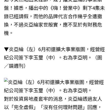
盤！據悉，播出中的《嗨！營業中》剩下4集未
錄已經請假，而他的品牌代言合作幾乎全遭撤
換，不過炎亞綸家世殷實，應不至於有財務危
機。
▼炎亞綸（左）6月初還擴大事業版圖，經營經
紀公司簽下李玉璽（中）。右為李亞明。（圖
／鏡週刊）
對於投資房地產套牢的消息，炎亞綸透過友人
以「完全虛假」「沒有任何理財問題」回應，