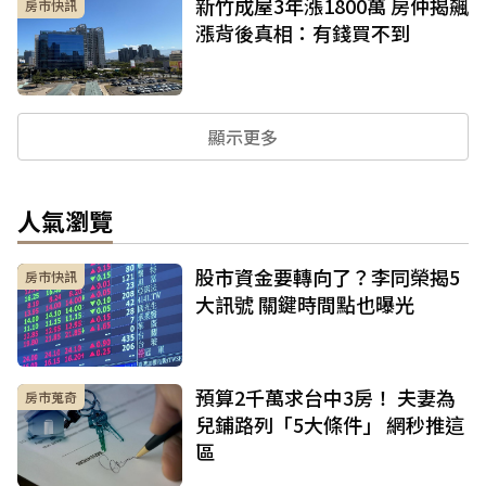
新竹成屋3年漲1800萬 房仲揭飆
房市快訊
漲背後真相：有錢買不到
顯示更多
人氣瀏覽
股市資金要轉向了？李同榮揭5
房市快訊
大訊號 關鍵時間點也曝光
預算2千萬求台中3房！ 夫妻為
房市蒐奇
兒鋪路列「5大條件」 網秒推這
區