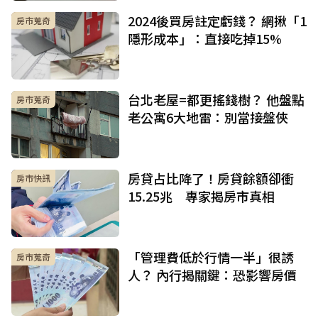
2024後買房註定虧錢？ 網揪「1
房市蒐奇
隱形成本」：直接吃掉15%
台北老屋=都更搖錢樹？ 他盤點
房市蒐奇
老公寓6大地雷：別當接盤俠
房貸占比降了！房貸餘額卻衝
房市快訊
15.25兆 專家揭房市真相
「管理費低於行情一半」很誘
房市蒐奇
人？ 內行揭關鍵：恐影響房價