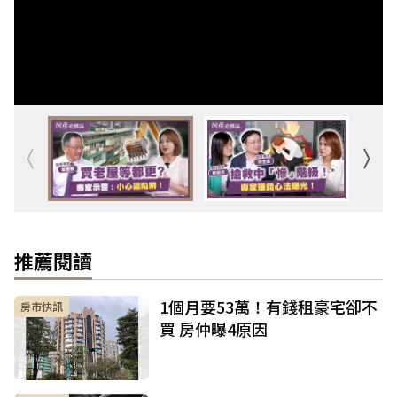
推薦閱讀
1個月要53萬！有錢租豪宅卻不
房市快訊
買 房仲曝4原因