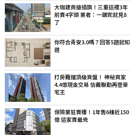
大咖建商搶插旗！三重這裡3年
前賣4字頭 業者：一蹉跎就見8
了
你符合青安3.0嗎？回答5題就知
道
打房難擋頂級買盤！ 神秘買家
4.4億現金交易 信義聯勤再登豪
宅王
保險業狂賣樓！1年售6棟近150
億 這家賣最兇