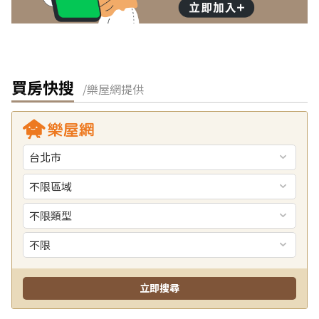
買房快搜
/樂屋網提供