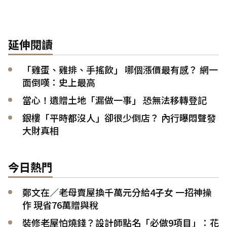
延伸閱讀
「雞蛋、雞排、手搖飲」 哪個漲價最有感？ 網一
面倒嘆：史上最高
當心！遺贈土地「漏做一事」 恐無法移轉登記
銀樓「平時都沒人」卻很少倒店？ 內行曝悶聲發
大財真相
今日熱門
鄭文在／老母賣屋換千萬元分給4子女 一招神操
作 現省76萬贈與稅
裝修老屋怕燒錢？設計師點名「必做9項目」：花