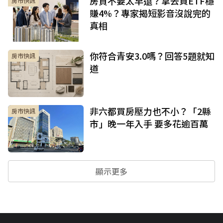
房貸不要太早還？拿去買ETF穩
房市快訊
賺4%？專家揭短影音沒說完的
真相
你符合青安3.0嗎？回答5題就知
房市快訊
道
非六都買房壓力也不小？「2縣
房市快訊
市」晚一年入手 要多花逾百萬
顯示更多