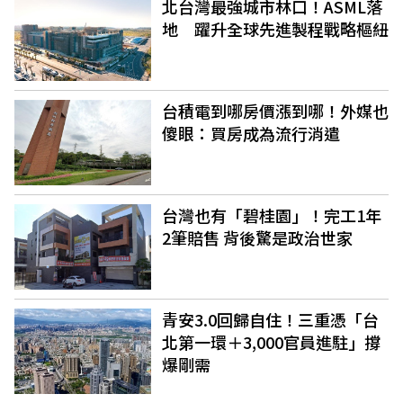
北台灣最強城市林口！ASML落
地 躍升全球先進製程戰略樞紐
台積電到哪房價漲到哪！外媒也
傻眼：買房成為流行消遣
台灣也有「碧桂園」！完工1年
2筆賠售 背後驚是政治世家
青安3.0回歸自住！三重憑「台
北第一環＋3,000官員進駐」撐
爆剛需