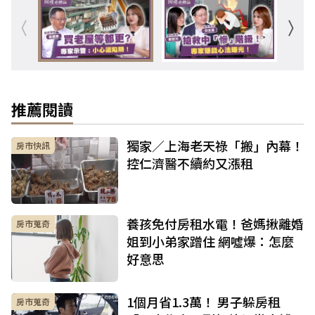
推薦閱讀
獨家／上海老天祿「搬」內幕！
房市快訊
控仁濟醫不續約又漲租
養孩免付房租水電！爸媽揪離婚
房市蒐奇
姐到小弟家蹭住 網噓爆：怎麼
好意思
1個月省1.3萬！ 男子躲房租
房市蒐奇