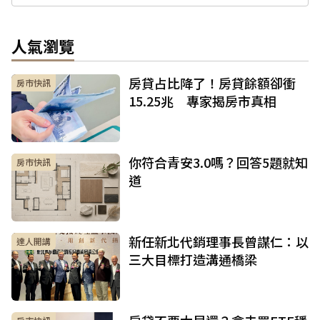
人氣瀏覽
房貸占比降了！房貸餘額卻衝
房市快訊
15.25兆 專家揭房市真相
你符合青安3.0嗎？回答5題就知
房市快訊
道
新任新北代銷理事長曾謀仁：以
達人開講
三大目標打造溝通橋梁