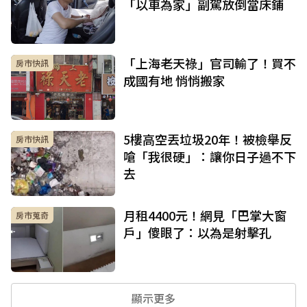
「以車為家」副駕放倒當床鋪
「上海老天祿」官司輸了！買不
房市快訊
成國有地 悄悄搬家
5樓高空丟垃圾20年！被檢舉反
房市快訊
嗆「我很硬」：讓你日子過不下
去
月租4400元！網見「巴掌大窗
房市蒐奇
戶」傻眼了：以為是射擊孔
顯示更多