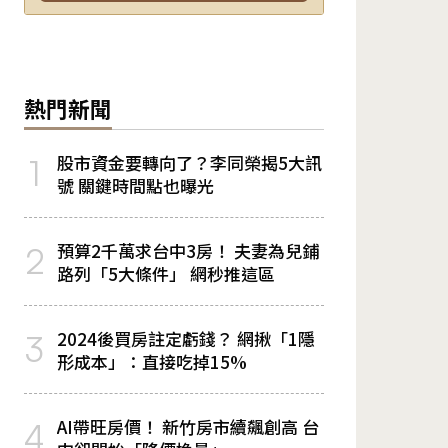
熱門新聞
股市資金要轉向了？李同榮揭5大訊
1
號 關鍵時間點也曝光
預算2千萬求台中3房！ 夫妻為兒鋪
2
路列「5大條件」 網秒推這區
2024後買房註定虧錢？ 網揪「1隱
3
形成本」：直接吃掉15%
AI帶旺房價！ 新竹房市續飆創高 台
4