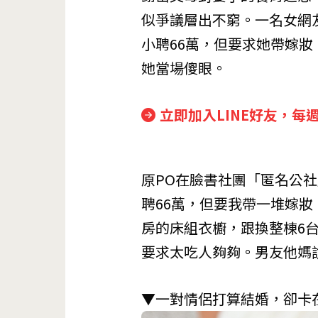
似爭議層出不窮。一名女網
小聘66萬，但要求她帶嫁妝
她當場傻眼。
立即加入LINE好友，每
原PO在臉書社團「匿名公
聘66萬，但要我帶一堆嫁
房的床組衣櫥，跟換整棟6
要求太吃人夠夠。男友他媽
▼一對情侶打算結婚，卻卡在