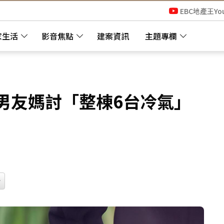
EBC地產王Yo
家生活
影音焦點
建案資訊
主題專欄
男友媽討「整棟6台冷氣」