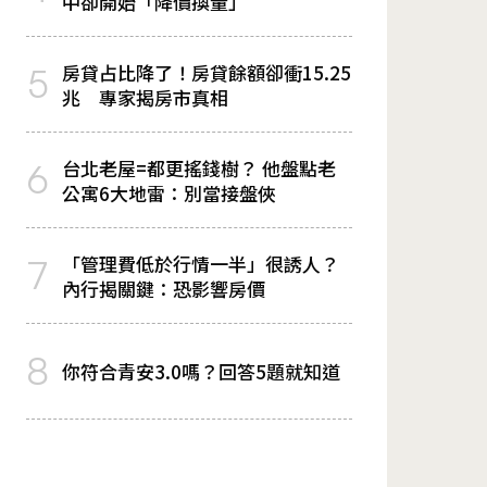
中卻開始「降價換量」
房貸占比降了！房貸餘額卻衝15.25
5
兆 專家揭房市真相
台北老屋=都更搖錢樹？ 他盤點老
6
公寓6大地雷：別當接盤俠
「管理費低於行情一半」很誘人？
7
內行揭關鍵：恐影響房價
8
你符合青安3.0嗎？回答5題就知道