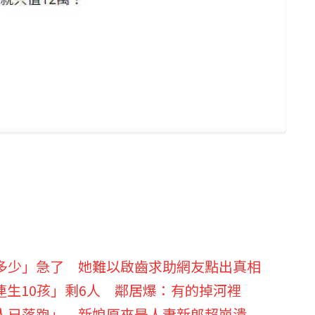
多少」急了 她難以啟齒求助網友點出真相
生10孩」剩6人 鄰居爆：有的掉河裡
人已落跑」 新娘原來是人妻新郎超崩潰