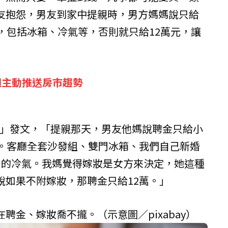
友抱怨，男友到家中提親時，男方媽媽說只給
，包括冰箱、冷氣等，否則就只給12萬元，讓
週主動推送房市趨勢
社」發文，「提親那天，男友他媽說聘金只給小
妝。客廳全套沙發組、雙門冰箱、我們自己新婚
台的冷氣。我媽覺得嫁妝是女方來決定，她這種
說如果不附嫁妝，那聘金只給12萬。」
聘金、嫁妝喬不攏。（示意圖／pixabay）