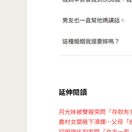
延伸閱讀
月光妹被雙親突問「存款有
農村女嬰腋下潰爛…父母「連
迎親隊伍到家門「女方一家