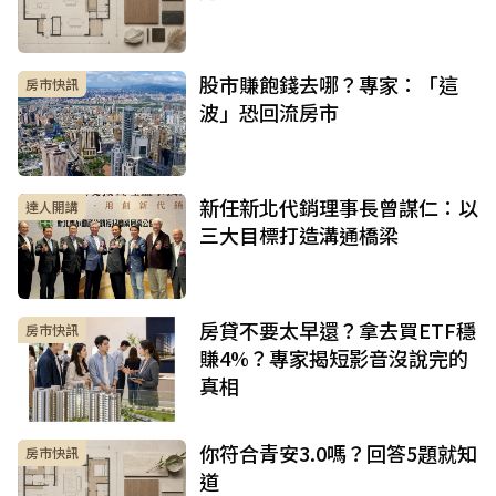
股市賺飽錢去哪？專家：「這
房市快訊
波」恐回流房市
新任新北代銷理事長曾謀仁：以
達人開講
三大目標打造溝通橋梁
房貸不要太早還？拿去買ETF穩
房市快訊
賺4%？專家揭短影音沒說完的
真相
你符合青安3.0嗎？回答5題就知
房市快訊
道