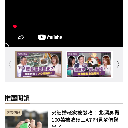
推薦閱讀
弟結婚老家被徵收！ 北漂男帶
房市快訊
100萬被迫硬上A7 網見單價驚
呆了