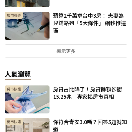
預算2千萬求台中3房！ 夫妻為
房市蒐奇
兒鋪路列「5大條件」 網秒推這
區
顯示更多
人氣瀏覽
房貸占比降了！房貸餘額卻衝
房市快訊
15.25兆 專家揭房市真相
你符合青安3.0嗎？回答5題就知
房市快訊
道