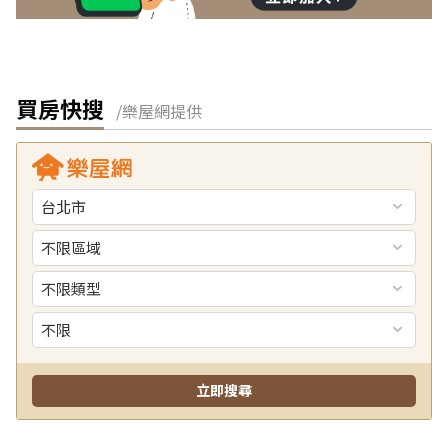
買房快搜
/樂屋網提供