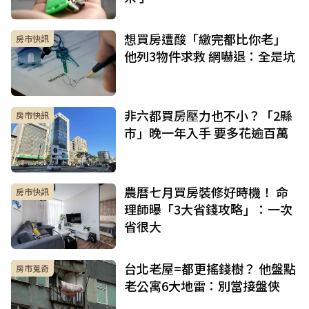
想買房遭酸「繳完都比你老」
房市快訊
他列3物件求救 網嚇退：全是坑
非六都買房壓力也不小？「2縣
房市快訊
市」晚一年入手 要多花逾百萬
農曆七月買房裝修好時機！ 命
房市快訊
理師曝「3大省錢攻略」：一次
省很大
台北老屋=都更搖錢樹？ 他盤點
房市蒐奇
老公寓6大地雷：別當接盤俠