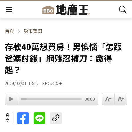
首頁
房市蒐奇
存款40萬想買房！男懊惱「怎跟
爸媽討錢」網殘忍補刀：繳得
起？
2024/03/01
13:12
EBC地產王
00:00
分享