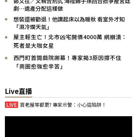
鄭文在／父親告別式 海陸歸子孫回台掀爭產宮廷
劇…遺產分配這樣做
想裝還被勸退！他讚起床以為暖秋 看室外才知
「濕冷爛天氣」
屋主輕生亡！北市凶宅開價4000萬 網崩潰：
死者是大咖女星
西門町首間戲院謝幕！專家揭3原因撐不住
「商圈愈強愈辛苦」
Live直播
買老屋等都更? 專家示警：小心這陷阱！