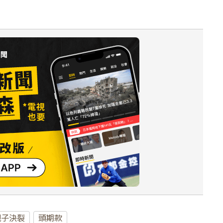
親子決裂
頭期款