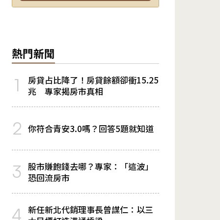
熱門新聞
房貸占比降了！房貸餘額卻衝15.25
1
兆 專家揭房市真相
2
你符合青安3.0嗎？回答5題就知道
股市賺飽錢去哪？專家：「這波」
3
恐回流房市
新任新北代銷理事長曾謀仁：以三
4