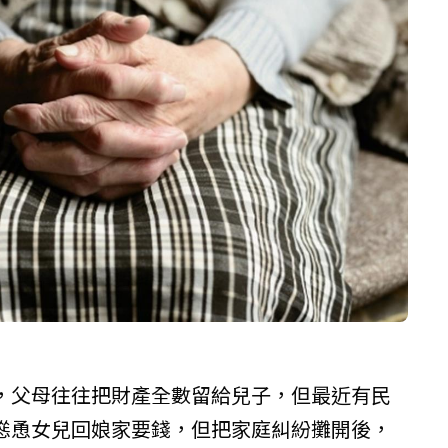
，父母往往把財產全數留給兒子，但最近有民
慫恿女兒回娘家要錢，但把家庭糾紛攤開後，