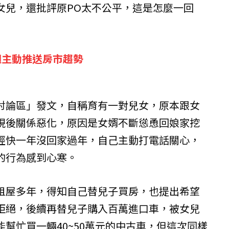
女兒，還批評原PO太不公平，這是怎麼一回
週主動推送房市趨勢
討論區」發文，自稱育有一對兒女，原本跟女
現後關係惡化，原因是女婿不斷慫恿回娘家挖
經快一年沒回家過年，自己主動打電話關心，
的行為感到心寒。
租屋多年，得知自己替兒子買房，也提出希望
拒絕，後續再替兒子購入百萬進口車，被女兒
幫忙買一輛40~50萬元的中古車，但這次同樣