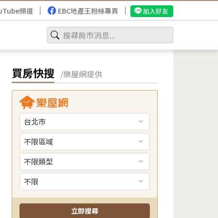
uTube頻道
EBC地產王粉絲專頁
加入好友
買房快搜
/樂屋網提供