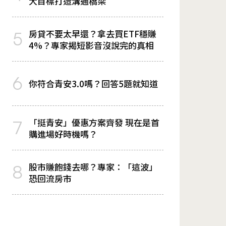
大目標打造溝通橋梁
房貸不要太早還？拿去買ETF穩賺
5
4%？專家揭短影音沒說完的真相
6
你符合青安3.0嗎？回答5題就知道
「挺青安」優惠方案齊發 現在是首
7
購進場好時機嗎？
股市賺飽錢去哪？專家：「這波」
8
恐回流房市