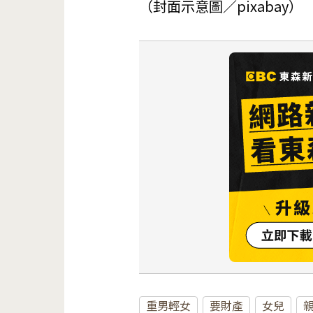
（封面示意圖／pixabay）
重男輕女
要財產
女兒