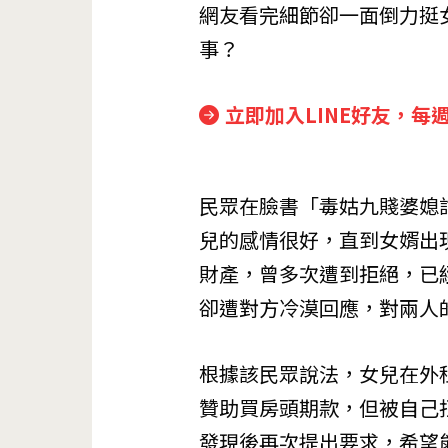
網友看完細節卻一面倒力挺
事？
立即加入LINE好友，每
民眾在臉書「毒姑九賤婆媳
兒的感情很好，直到女婿出
財產，曾多次遭到拒絕，已
卻遭對方冷漠回應，對兩人
根據該民眾說法，女兒在外
贊助買房頭期款，但被自己
發現後再次提出要求，希望能