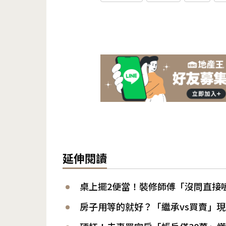
延伸閱讀
桌上擺2便當！裝修師傅「沒問直接
房子用等的就好？「繼承vs買賣」現