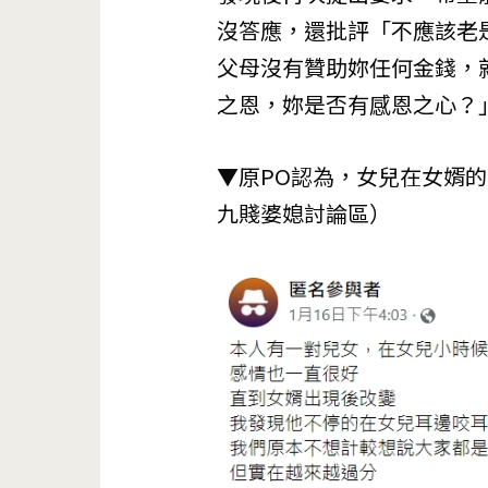
沒答應，還批評「不應該老
父母沒有贊助妳任何金錢，
之恩，妳是否有感恩之心？
▼原PO認為，女兒在女婿
九賤婆媳討論區）