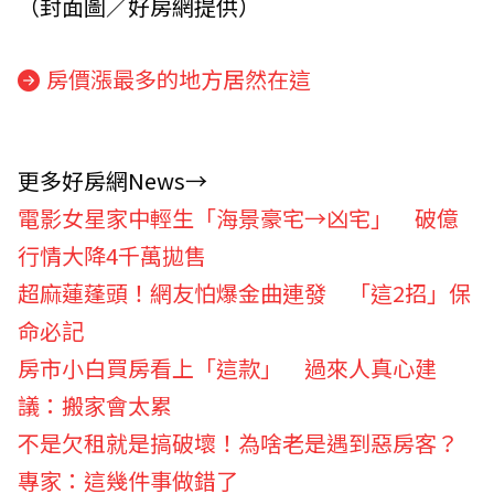
（封面圖／好房網提供）
房價漲最多的地方居然在這
更多好房網News→
電影女星家中輕生「海景豪宅→凶宅」 破億
行情大降4千萬拋售
超麻蓮蓬頭！網友怕爆金曲連發 「這2招」保
命必記
房市小白買房看上「這款」 過來人真心建
議：搬家會太累
不是欠租就是搞破壞！為啥老是遇到惡房客？
專家：這幾件事做錯了