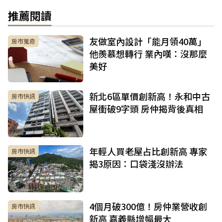
推薦閱讀
友做室內設計「能月領40萬」
房市蒐奇
他羨慕想轉行 業內嘆：沒那麼
美好
新北6區單價創新高！永和中古
房市快訊
屋衝破9字頭 房仲揭背後真相
年輕人買老屋占比創新高 專家
房市快訊
揭3原因：口袋淺沒辦法
4個月破300億！房仲業營收創
房市快訊
新高 嘉義縣增幅最大