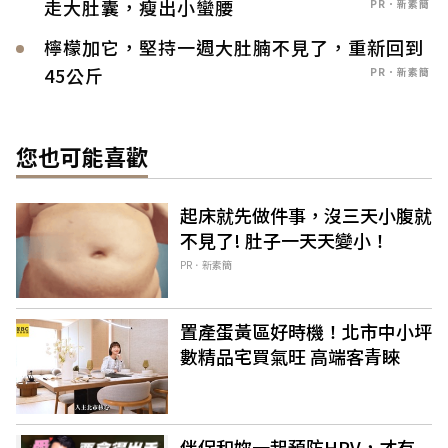
走大肚囊，瘦出小蠻腰
PR．新素簡
檸檬加它，堅持一週大肚腩不見了，重新回到
45公斤
PR．新素簡
您也可能喜歡
起床就先做件事，沒三天小腹就
不見了! 肚子一天天變小！
PR．新素簡
置產蛋黃區好時機！北市中小坪
數精品宅買氣旺 高端客青睞
伴侶和妳一起預防HPV，才有