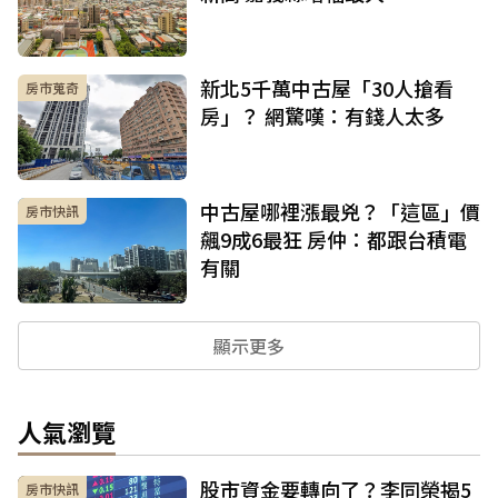
新北5千萬中古屋「30人搶看
房市蒐奇
房」？ 網驚嘆：有錢人太多
中古屋哪裡漲最兇？「這區」價
房市快訊
飆9成6最狂 房仲：都跟台積電
有關
顯示更多
人氣瀏覽
股市資金要轉向了？李同榮揭5
房市快訊