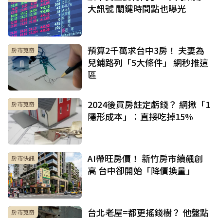
大訊號 關鍵時間點也曝光
預算2千萬求台中3房！ 夫妻為
房市蒐奇
兒鋪路列「5大條件」 網秒推這
區
2024後買房註定虧錢？ 網揪「1
房市蒐奇
隱形成本」：直接吃掉15%
AI帶旺房價！ 新竹房市續飆創
房市快訊
高 台中卻開始「降價換量」
台北老屋=都更搖錢樹？ 他盤點
房市蒐奇