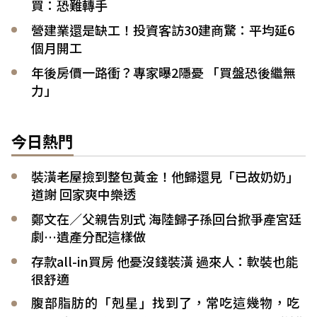
買：恐難轉手
營建業還是缺工！投資客訪30建商驚：平均延6
個月開工
年後房價一路衝？專家曝2隱憂 「買盤恐後繼無
力」
今日熱門
裝潢老屋撿到整包黃金！他歸還見「已故奶奶」
道謝 回家爽中樂透
鄭文在／父親告別式 海陸歸子孫回台掀爭產宮廷
劇…遺產分配這樣做
存款all-in買房 他憂沒錢裝潢 過來人：軟裝也能
很舒適
腹部脂肪的「剋星」找到了，常吃這幾物，吃