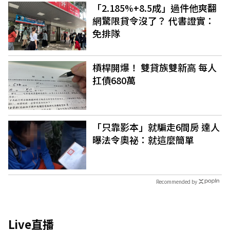
「2.185%+8.5成」過件他爽翻
網驚限貸令沒了？ 代書證實：
免排隊
槓桿開爆！ 雙貸族雙新高 每人
扛債680萬
「只靠影本」就騙走6間房 達人
曝法令奧祕：就這麼簡單
Recommended by
Live直播