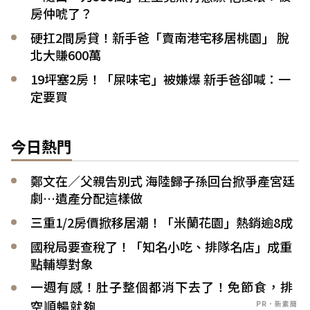
房仲唬了？
硬扛2間房貸！新手爸「賣南港宅移居桃園」 脫
北大賺600萬
19坪塞2房！「屎味宅」被嫌爆 新手爸卻喊：一
定要買
今日熱門
鄭文在／父親告別式 海陸歸子孫回台掀爭產宮廷
劇…遺產分配這樣做
三重1/2房價掀移居潮！「米蘭花園」熱銷逾8成
國稅局要查稅了！「知名小吃、排隊名店」成重
點輔導對象
一週有感！肚子整個都消下去了！免節食，排
空順暢就夠
PR．新素簡