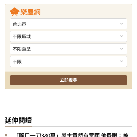
延伸閱讀
「隨口一刀380萬」屋主竟然有意願 他傻眼：被