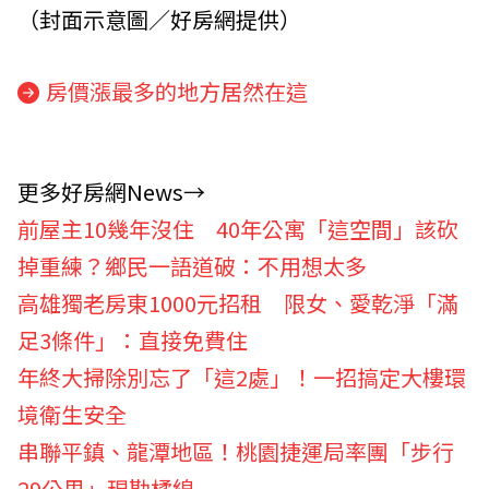
（封面示意圖／好房網提供）
房價漲最多的地方居然在這
更多好房網News→
前屋主10幾年沒住 40年公寓「這空間」該砍
掉重練？鄉民一語道破：不用想太多
高雄獨老房東1000元招租 限女、愛乾淨「滿
足3條件」：直接免費住
年終大掃除別忘了「這2處」！一招搞定大樓環
境衛生安全
串聯平鎮、龍潭地區！桃園捷運局率團「步行
29公里」現勘橘線