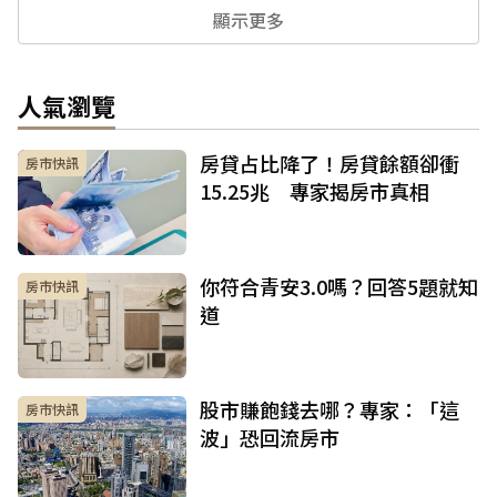
顯示更多
人氣瀏覽
房貸占比降了！房貸餘額卻衝
房市快訊
15.25兆 專家揭房市真相
你符合青安3.0嗎？回答5題就知
房市快訊
道
股市賺飽錢去哪？專家：「這
房市快訊
波」恐回流房市