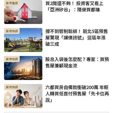
買2間還不夠！ 投資客又看上
房市蒐奇
「亞洲矽谷」：隨便買都賺
撐不到管制鬆綁！ 新北5區預售
房市快訊
屋驚現「讓價訊號」 這區年漲
破三成
股息入袋後怎麼配？專家：買預
房市快訊
售屋兼顧現金流
六都買房自備款衝破200萬 年輕
房市快訊
人轉買低首付預售屋「先卡位再
說」