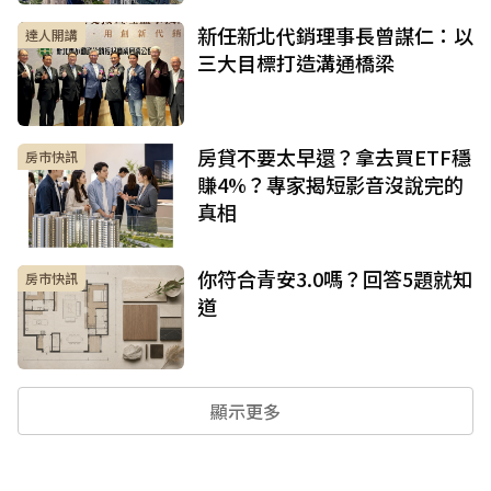
新任新北代銷理事長曾謀仁：以
達人開講
三大目標打造溝通橋梁
房貸不要太早還？拿去買ETF穩
房市快訊
賺4%？專家揭短影音沒說完的
真相
你符合青安3.0嗎？回答5題就知
房市快訊
道
顯示更多