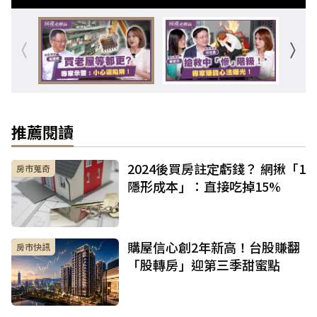
推薦閱讀
2024後買房註定虧錢？ 網揪「1
房市蒐奇
隱形成本」：直接吃掉15%
購屋信心創2年新高！台股賺翻
房市快訊
「股轉房」迎第三季甜蜜點