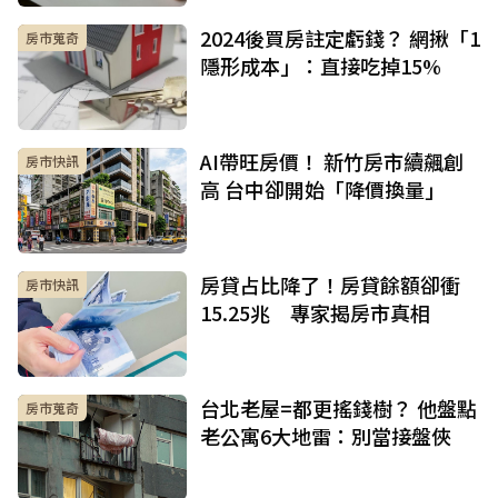
2024後買房註定虧錢？ 網揪「1
房市蒐奇
隱形成本」：直接吃掉15%
AI帶旺房價！ 新竹房市續飆創
房市快訊
高 台中卻開始「降價換量」
房貸占比降了！房貸餘額卻衝
房市快訊
15.25兆 專家揭房市真相
台北老屋=都更搖錢樹？ 他盤點
房市蒐奇
老公寓6大地雷：別當接盤俠