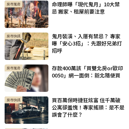
命理師曝「現代鬼月」10大禁
房市蒐奇
忌 搬家、租屋前要注意
鬼月裝潢、入厝有禁忌？ 專家
房市快訊
曝「安心3招」：先跟好兄弟打
招呼
存款400萬該「買雙北房or歐印
房市蒐奇
0050」網一面倒：新北隨便買
買百萬保時捷狂炫富 住千萬破
房市快訊
公寓卻羞愧！專家搖頭：是不是
誤會了什麼？