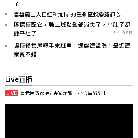
了
高雄鳳山人口紅利加持 93重劃區蛻變新都心
檸檬搭配它，臉上斑點全部消失了，小肚子都
變平坦了
PR．新素簡
趕搭預售屋轉手末班車！達麗建設曝：最近建
案賣不錯
Live直播
買老屋等都更? 專家示警：小心這陷阱！