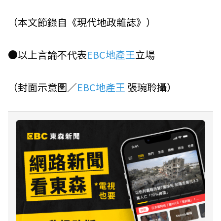
（本文節錄自《
現代地政雜誌
》）
●以上言論不代表
EBC地產王
立場
（封面示意圖／
EBC地產王
張琬聆攝）