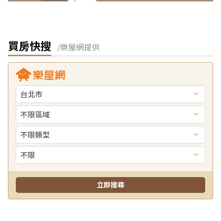
買房快搜
/樂屋網提供