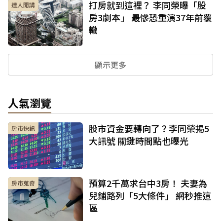
打房就到這裡？ 李同榮曝「股
達人開講
房3劇本」 最慘恐重演37年前覆
轍
顯示更多
人氣瀏覽
股市資金要轉向了？李同榮揭5
房市快訊
大訊號 關鍵時間點也曝光
預算2千萬求台中3房！ 夫妻為
房市蒐奇
兒鋪路列「5大條件」 網秒推這
區