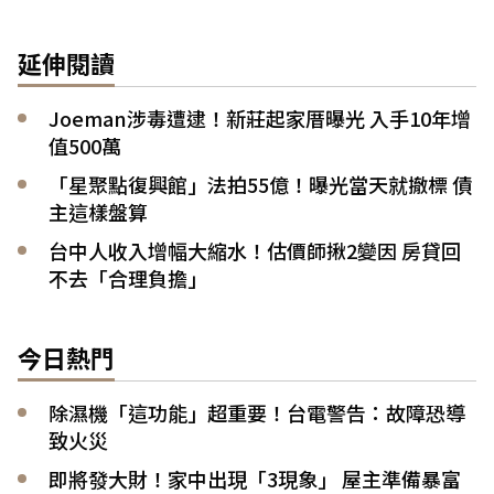
延伸閱讀
Joeman涉毒遭逮！新莊起家厝曝光 入手10年增
值500萬
「星聚點復興館」法拍55億！曝光當天就撤標 債
主這樣盤算
台中人收入增幅大縮水！估價師揪2變因 房貸回
不去「合理負擔」
今日熱門
除濕機「這功能」超重要！台電警告：故障恐導
致火災
即將發大財！家中出現「3現象」 屋主準備暴富