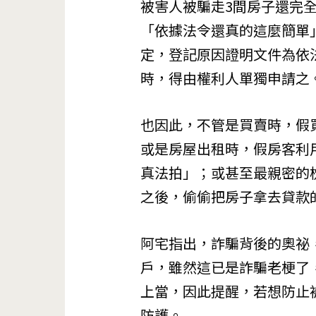
被害人被騙走3間房子還完
「依據法令還真的這麼簡單」
定，登記原因證明文件為依
時，得由權利人單獨申請之
也因此，不管是買賣時，假
或是房屋出租時，假房客利
真法拍」；或甚至最親密的
之後，偷偷把房子拿去貸款
阿宅指出，詐騙背後的奧祕
戶，雖然這已是詐騙老梗了
上當，因此提醒，若想防止
防護。