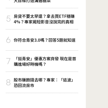
大目標打造溝通橋梁
房貸不要太早還？拿去買ETF穩賺
5
4%？專家揭短影音沒說完的真相
6
你符合青安3.0嗎？回答5題就知道
「挺青安」優惠方案齊發 現在是首
7
購進場好時機嗎？
股市賺飽錢去哪？專家：「這波」
8
恐回流房市