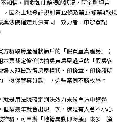
全不知情，面對如此離曝的狀況，阿宅則坦言
，因為土地登記規則第12條及第27條第4款規
法與法院確定判決有同一效力者，申辦登記
。
買方騙取房產權狀過戶的「假買屋真騙房」；
用本票裁定偷偷法拍房東房屋過戶的「假房客
枕邊人藉機取得房屋權狀、印鑑章、印鑑證明
的「假保管真貸款」，這些案例不勝枚舉。
，就是用法院確定判決效力來做單方申請過
，但隔幾年就會出現一次，還是有人會不小心
被詐騙，可申辦「地籍異動即時通」來多一道