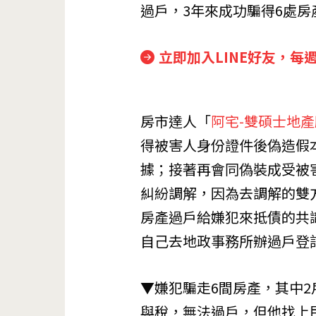
過戶，3年來成功騙得6處
立即加入LINE好友，每
房市達人「
阿宅-雙碩士地
得被害人身份證件後偽造假
據；接著再會同偽裝成受被
糾紛調解，因為去調解的雙
房產過戶給嫌犯來抵債的共
自己去地政事務所辦過戶登
▼嫌犯騙走6間房產，其中2
與稅，無法過戶，但他找上