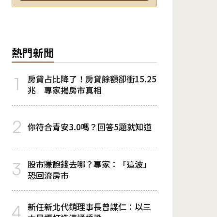
熱門新聞
房貸占比降了！房貸餘額卻衝15.25
1
兆 專家揭房市真相
2
你符合青安3.0嗎？回答5題就知道
股市賺飽錢去哪？專家：「這波」
3
恐回流房市
新任新北代銷理事長曾謀仁：以三
4