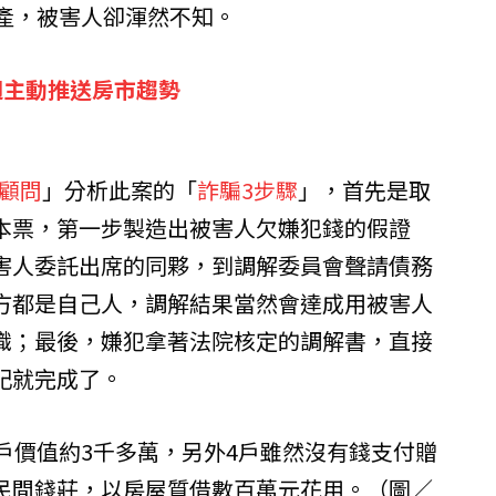
房產，被害人卻渾然不知。
週主動推送房市趨勢
產顧問
」分析此案的「
詐騙3步驟
」，首先是取
本票，第一步製造出被害人欠嫌犯錢的假證
害人委託出席的同夥，到調解委員會聲請債務
方都是自己人，調解結果當然會達成用被害人
識；最後，嫌犯拿著法院核定的調解書，直接
記就完成了。
戶價值約3千多萬，另外4戶雖然沒有錢支付贈
民間錢莊，以房屋質借數百萬元花用。（圖／