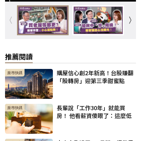
推薦閱讀
購屋信心創2年新高！台股賺翻
房市快訊
「股轉房」迎第三季甜蜜點
長輩說「工作30年」就能買
房市快訊
房！ 他看薪資傻眼了：這麼低