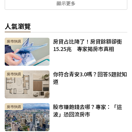
顯示更多
人氣瀏覽
房貸占比降了！房貸餘額卻衝
房市快訊
15.25兆 專家揭房市真相
你符合青安3.0嗎？回答5題就知
房市快訊
道
股市賺飽錢去哪？專家：「這
房市快訊
波」恐回流房市