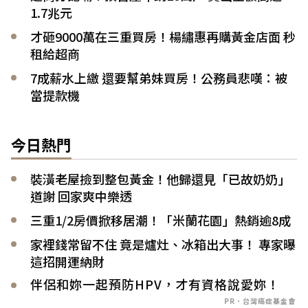
1.7兆元
才砸9000萬在三重買房！楊繡惠再購黃金店面 秒
租給超商
7成薪水上繳 還要幫弟妹買房！公務員悲嘆：被
當提款機
今日熱門
裝潢老屋撿到整包黃金！他歸還見「已故奶奶」
道謝 回家爽中樂透
三重1/2房價掀移居潮！「米蘭花園」熱銷逾8成
家裡錢常留不住 竟是爐灶、冰箱出大事！ 專家曝
這招開運納財
伴侶和妳一起預防HPV，才有資格說愛妳！
PR．台灣癌症基金會