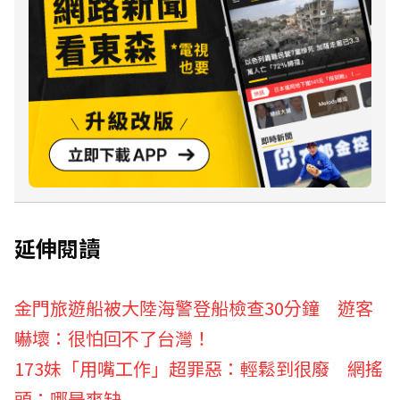
延伸閱讀
金門旅遊船被大陸海警登船檢查30分鐘 遊客
嚇壞：很怕回不了台灣！
173妹「用嘴工作」超罪惡：輕鬆到很廢 網搖
頭：哪是爽缺