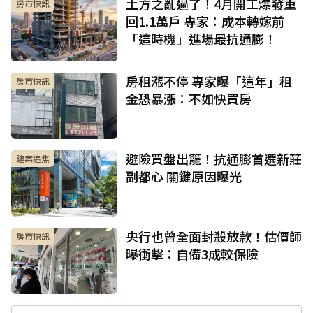
土方之亂過了！4月開工爆發重
房市快訊
回1.1萬戶 專家：成本轉嫁前
「這時機」進場最抗通膨！
房租漲不停 專家曝「這年」租
房市快訊
金恐暴漲：不如快買房
避險買盤出籠！抗通膨首選新莊
建案追焦
副都心 關鍵原因曝光
央行也曾全面封殺放款！估價師
房市快訊
曝衝擊：自備3成較保險