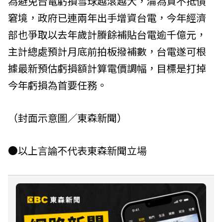
為避免台電虧損雪球越滾越大，淪為資不抵債
窘境，政府已連兩年出手增資台電，今年經濟
部也爭取以去年歲計賸餘補貼台電逾千億元，
主計總處預計月底前拍板撥補數，台電遂可根
據最新預估虧損額計算電價調幅，目標是打掉
今年虧損為首要任務。
（封面示意圖／東森新聞）
●以上言論不代表東森新聞立場