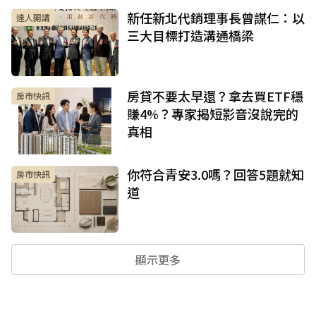
新任新北代銷理事長曾謀仁：以
達人開講
三大目標打造溝通橋梁
房貸不要太早還？拿去買ETF穩
房市快訊
賺4%？專家揭短影音沒說完的
真相
你符合青安3.0嗎？回答5題就知
房市快訊
道
顯示更多