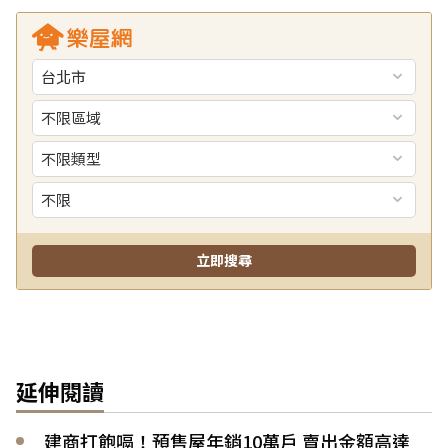
延伸閱讀
建商打飽嗝！預售屋年銷10萬戶 賣出金額高達