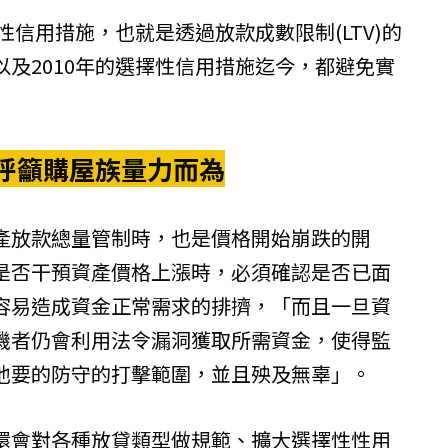
性信用措施，也就是透過放款成數限制(LTV)的
及2010年的選擇性信用措施迄今，都避免實
 呼籲購屋族量力而為
產放款總量管制時，也是價格開始崩跌的開
是否干預資產價格上漲時，必須確認是否已面
容易造成資金正常需求的排擠，「而且一旦資
機者仍會利用法令漏洞獲取所需資金，使得監
他要的防守的打擊範圍，並且殃及無辜」。
還會對各種放貸類型做規範、擴大選擇性性用