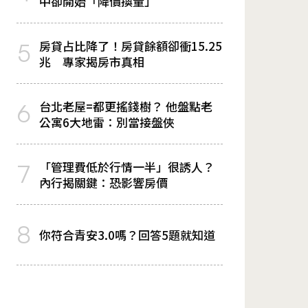
中卻開始「降價換量」
房貸占比降了！房貸餘額卻衝15.25
5
兆 專家揭房市真相
台北老屋=都更搖錢樹？ 他盤點老
6
公寓6大地雷：別當接盤俠
「管理費低於行情一半」很誘人？
7
內行揭關鍵：恐影響房價
8
你符合青安3.0嗎？回答5題就知道