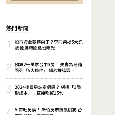
熱門新聞
股市資金要轉向了？李同榮揭5大訊
1
號 關鍵時間點也曝光
預算2千萬求台中3房！ 夫妻為兒鋪
2
路列「5大條件」 網秒推這區
2024後買房註定虧錢？ 網揪「1隱
3
形成本」：直接吃掉15%
AI帶旺房價！ 新竹房市續飆創高 台
4