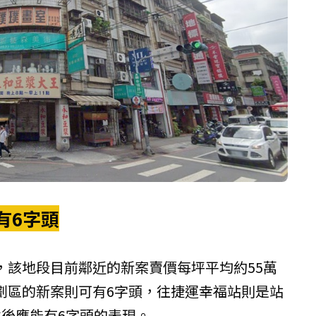
有6字頭
，該地段目前鄰近的新案賣價每坪平均約55萬
劃區的新案則可有6字頭，往捷運幸福站則是站
建後應能有6字頭的表現。