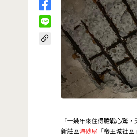
「十幾年來住得膽戰心驚，
新莊區
海砂屋
「帝王城社區