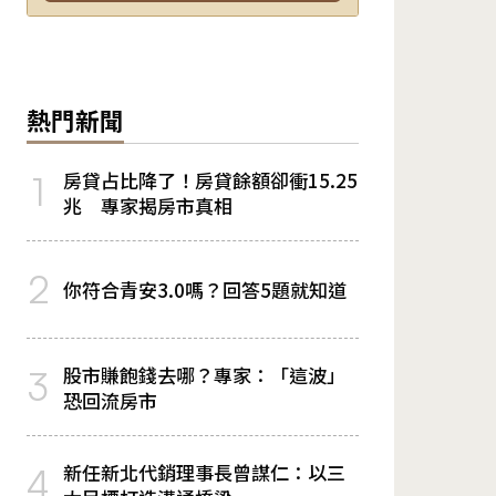
熱門新聞
房貸占比降了！房貸餘額卻衝15.25
1
兆 專家揭房市真相
2
你符合青安3.0嗎？回答5題就知道
股市賺飽錢去哪？專家：「這波」
3
恐回流房市
新任新北代銷理事長曾謀仁：以三
4