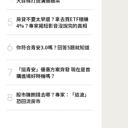
大目標打造溝通橋梁
房貸不要太早還？拿去買ETF穩賺
5
4%？專家揭短影音沒說完的真相
6
你符合青安3.0嗎？回答5題就知道
「挺青安」優惠方案齊發 現在是首
7
購進場好時機嗎？
股市賺飽錢去哪？專家：「這波」
8
恐回流房市