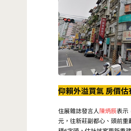
仰賴外溢買氣 房價估
住展雜誌發言人
陳炳辰
表示
元，往新莊副都心、頭前重
穩6字頭，估計該案更新重