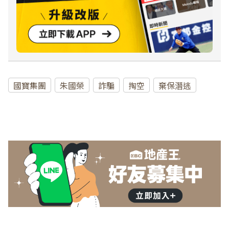
國寶集團
朱國榮
詐騙
掏空
棄保潛逃