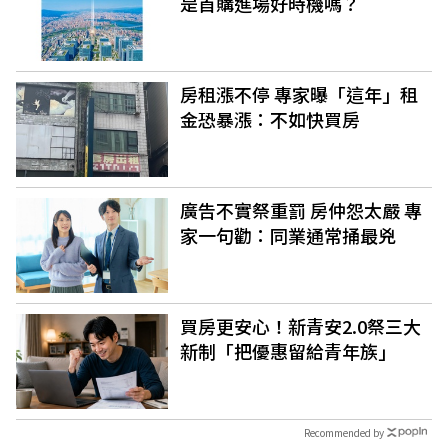
是首購進場好時機嗎？
房租漲不停 專家曝「這年」租
金恐暴漲：不如快買房
廣告不實祭重罰 房仲怨太嚴 專
家一句勸：同業通常捅最兇
買房更安心！新青安2.0祭三大
新制「把優惠留給青年族」
Recommended by