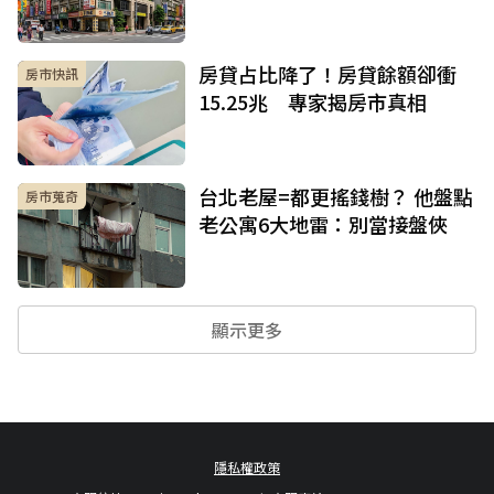
房貸占比降了！房貸餘額卻衝
房市快訊
15.25兆 專家揭房市真相
台北老屋=都更搖錢樹？ 他盤點
房市蒐奇
老公寓6大地雷：別當接盤俠
顯示更多
隱私權政策