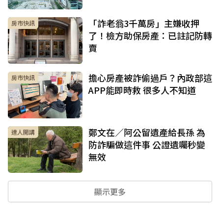
「詐老翁3千萬房」主嫌收押
房市快訊
了！檢方助保房產：已註記防轉
賣
擔心房產被詐偷過戶？內政部這
房市快訊
APP能即時救 很多人不知道
鄭文在／阿公留遺產給長孫 為
達人開講
防詐騙做這件事 公證遺囑秒變
無效
顯示更多