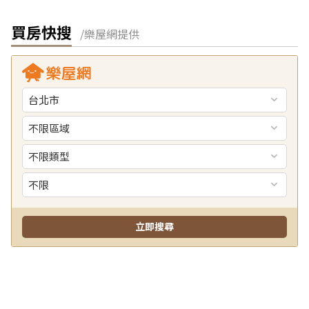
買房快搜
/樂屋網提供