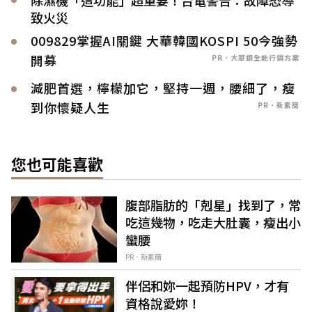
致火災
009829掌握AI關鍵 大華韓國KOSPI 50今強勢
開募
PR．大華銀全能行銷方案
減肥首選，檸檬加它，堅持一週，腰細了，瘦
到你懷疑人生
PR．新素簡
您也可能喜歡
腹部脂肪的「剋星」找到了，常
吃這幾物，吃走大肚囊，瘦出小
蠻腰
PR．新素簡
伴侶和妳一起預防HPV，才有
資格說愛妳！