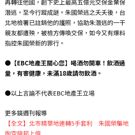
再轉往他國，創下史上最高五億元交保金棄保
潛逃，至今行蹤成謎。朱國榮逃之夭夭後，台
北地檢署已註銷他的護照，協助朱潛逃的一干
親友都遭殃，被檢方傳喚交保，如今又有爆料
指控朱國榮新的罪行。
●【EBC地產王關心您】喝酒勿開車！飲酒過
量，有害健康，未滿18歲請勿飲酒。
●以上言論不代表EBC地產王立場
更多鏡週刊報導
【全文】北市精華地連轉5手套利 朱國榮騙地
掏空龍邦上億