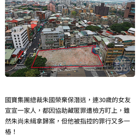
國寶集團總裁朱國榮棄保潛逃，連30歲的女友
宣宣一家人，都因協助藏匿罪遭檢方盯上，雖
然朱尚未緝拿歸案，但他被指控的罪行又多一
樁！