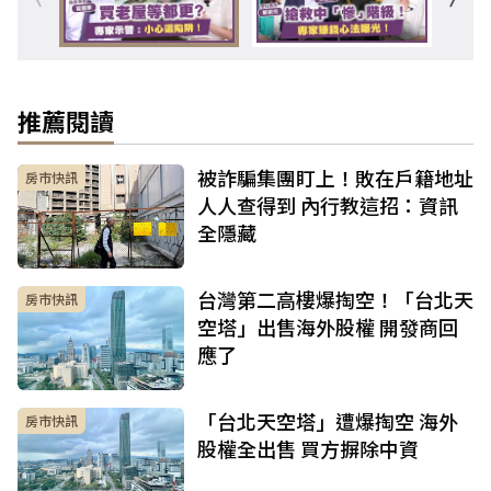
推薦閱讀
被詐騙集團盯上！敗在戶籍地址
房市快訊
人人查得到 內行教這招：資訊
全隱藏
台灣第二高樓爆掏空！「台北天
房市快訊
空塔」出售海外股權 開發商回
應了
「台北天空塔」遭爆掏空 海外
房市快訊
股權全出售 買方摒除中資