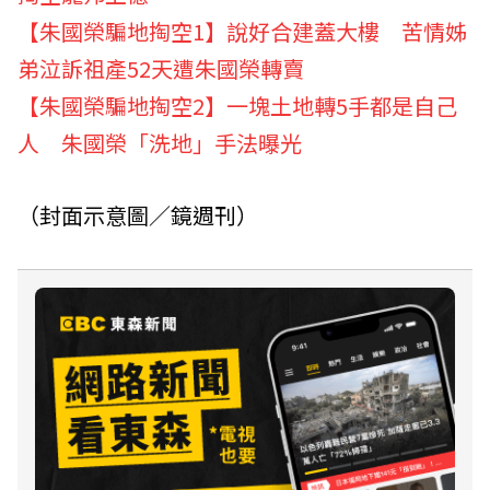
【朱國榮騙地掏空1】說好合建蓋大樓 苦情姊
弟泣訴祖產52天遭朱國榮轉賣
【朱國榮騙地掏空2】一塊土地轉5手都是自己
人 朱國榮「洗地」手法曝光
（封面示意圖／鏡週刊）