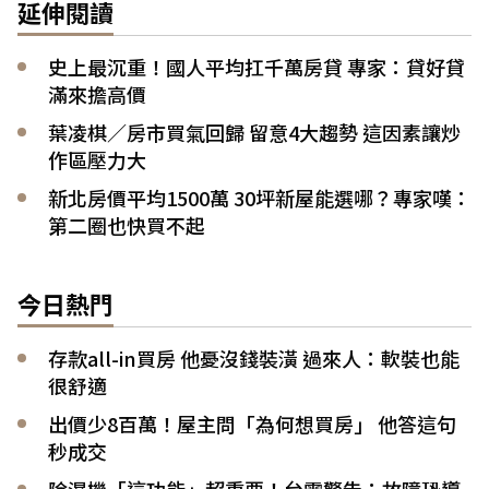
延伸閱讀
史上最沉重！國人平均扛千萬房貸 專家：貸好貸
滿來擔高價
葉凌棋／房市買氣回歸 留意4大趨勢 這因素讓炒
作區壓力大
新北房價平均1500萬 30坪新屋能選哪？專家嘆：
第二圈也快買不起
今日熱門
存款all-in買房 他憂沒錢裝潢 過來人：軟裝也能
很舒適
出價少8百萬！屋主問「為何想買房」 他答這句
秒成交
除濕機「這功能」超重要！台電警告：故障恐導