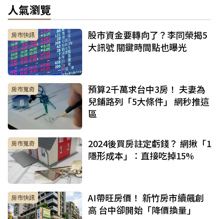
人氣瀏覽
股市資金要轉向了？李同榮揭5
房市快訊
大訊號 關鍵時間點也曝光
預算2千萬求台中3房！ 夫妻為
房市蒐奇
兒鋪路列「5大條件」 網秒推這
區
2024後買房註定虧錢？ 網揪「1
房市蒐奇
隱形成本」：直接吃掉15%
AI帶旺房價！ 新竹房市續飆創
房市快訊
高 台中卻開始「降價換量」