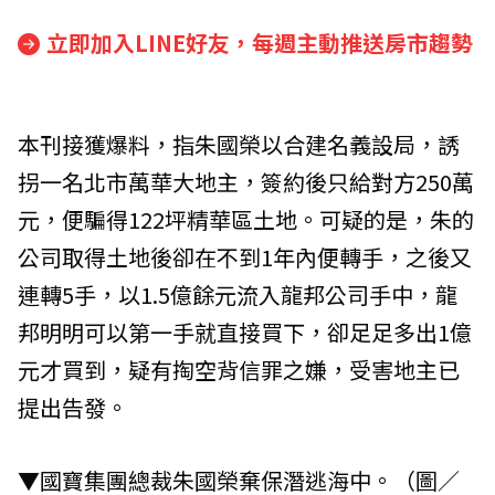
立即加入LINE好友，每週主動推送房市趨勢
本刊接獲爆料，指朱國榮以合建名義設局，誘
拐一名北市萬華大地主，簽約後只給對方250萬
元，便騙得122坪精華區土地。可疑的是，朱的
公司取得土地後卻在不到1年內便轉手，之後又
連轉5手，以1.5億餘元流入龍邦公司手中，龍
邦明明可以第一手就直接買下，卻足足多出1億
元才買到，疑有掏空背信罪之嫌，受害地主已
提出告發。
▼國寶集團總裁朱國榮棄保潛逃海中。（圖／