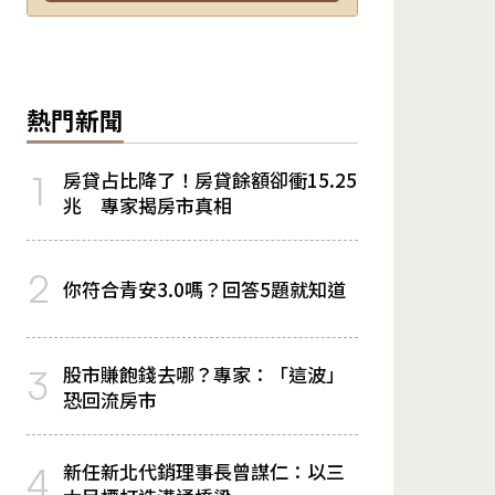
熱門新聞
房貸占比降了！房貸餘額卻衝15.25
1
兆 專家揭房市真相
2
你符合青安3.0嗎？回答5題就知道
股市賺飽錢去哪？專家：「這波」
3
恐回流房市
新任新北代銷理事長曾謀仁：以三
4