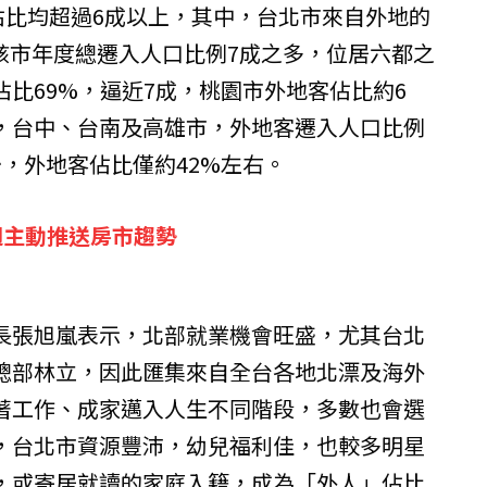
佔比均超過6成以上，其中，台北市來自外地的
佔該市年度總遷入人口比例7成之多，位居六都之
比69%，逼近7成，桃園市外地客佔比約6
，台中、台南及高雄市，外地客遷入人口比例
，外地客佔比僅約42%左右。
週主動推送房市趨勢
長張旭嵐表示，北部就業機會旺盛，尤其台北
總部林立，因此匯集來自全台各地北漂及海外
著工作、成家邁入人生不同階段，多數也會選
，台北市資源豐沛，幼兒福利佳，也較多明星
，或寄居就讀的家庭入籍，成為「外人」佔比