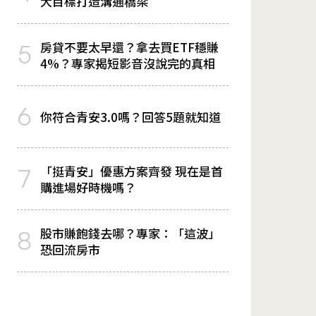
大目標打造溝通橋梁
房貸不要太早還？拿去買ETF穩賺
5
4%？專家揭短影音沒說完的真相
6
你符合青安3.0嗎？回答5題就知道
「挺青安」優惠方案齊發 現在是首
7
購進場好時機嗎？
股市賺飽錢去哪？專家：「這波」
8
恐回流房市