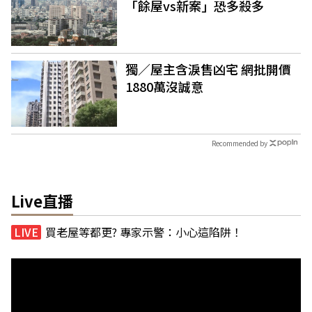
「餘屋vs新案」恐多殺多
獨／屋主含淚售凶宅 網批開價
1880萬沒誠意
Recommended by
Live直播
買老屋等都更? 專家示警：小心這陷阱！