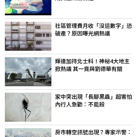
社區管理費月收「沒這數字」恐
破產？原因曝光網熱議
輝達加持北士科！神秘4大地主
掀熱議 其一竟與劉德華有關
家中突出現「長腳黑蟲」超害怕
內行人急勸：不能殺
房市轉空訊號出現？專家示警：