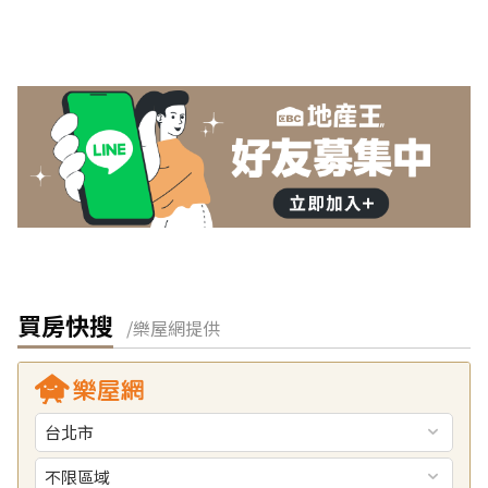
買房快搜
/樂屋網提供