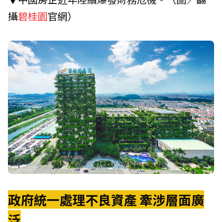
攝
碧桂園
官網）
政府統一處理不良資產 牽涉層面廣
泛