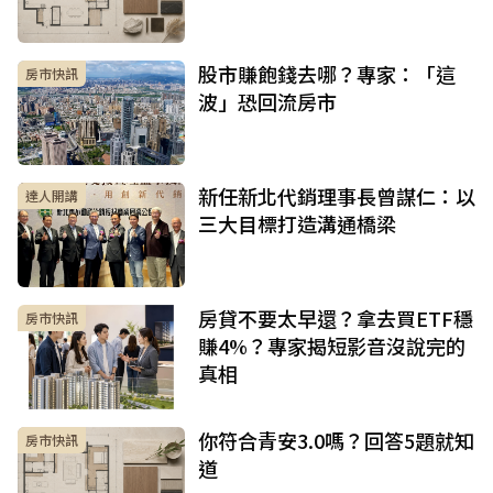
股市賺飽錢去哪？專家：「這
房市快訊
波」恐回流房市
新任新北代銷理事長曾謀仁：以
達人開講
三大目標打造溝通橋梁
房貸不要太早還？拿去買ETF穩
房市快訊
賺4%？專家揭短影音沒說完的
真相
你符合青安3.0嗎？回答5題就知
房市快訊
道