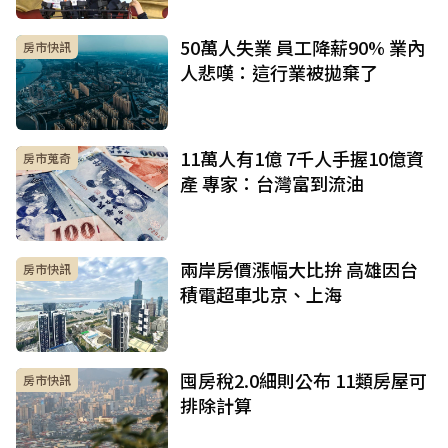
50萬人失業 員工降薪90% 業內
房市快訊
人悲嘆：這行業被拋棄了
11萬人有1億 7千人手握10億資
房市蒐奇
產 專家：台灣富到流油
兩岸房價漲幅大比拚 高雄因台
房市快訊
積電超車北京、上海
囤房稅2.0細則公布 11類房屋可
房市快訊
排除計算