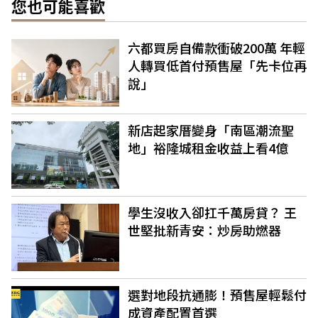
您也可能喜歡
六都買房自備款衝破200萬 年輕
人轉買低首付預售屋「先卡位再
說」
新店起家厝變身「南區潮流聖
地」裕隆城租金收益上看4億
學生沒收入卻扛千萬房貸？ 王
世堅批新青安：炒房助燃器
選對地段抗通膨！預售屋輕鬆付
成資產配置首選