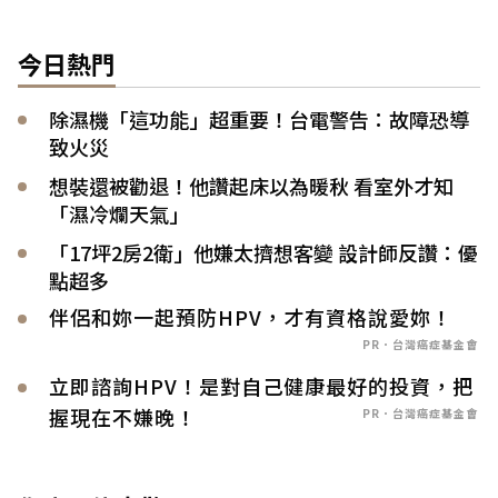
今日熱門
除濕機「這功能」超重要！台電警告：故障恐導
致火災
想裝還被勸退！他讚起床以為暖秋 看室外才知
「濕冷爛天氣」
「17坪2房2衛」他嫌太擠想客變 設計師反讚：優
點超多
伴侶和妳一起預防HPV，才有資格說愛妳！
PR．台灣癌症基金會
立即諮詢HPV！是對自己健康最好的投資，把
握現在不嫌晚！
PR．台灣癌症基金會