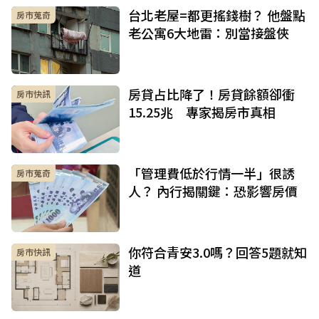
台北老屋=都更搖錢樹？ 他盤點
房市蒐奇
老公寓6大地雷：別當接盤俠
房貸占比降了！房貸餘額卻衝
房市快訊
15.25兆 專家揭房市真相
「管理費低於行情一半」很誘
房市蒐奇
人？ 內行揭關鍵：恐影響房價
你符合青安3.0嗎？回答5題就知
房市快訊
道