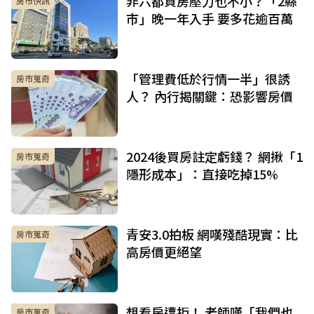
非六都買房壓力也不小？「2縣
房市快訊
市」晚一年入手 要多花逾百萬
「管理費低於行情一半」很誘
房市蒐奇
人？ 內行揭關鍵：恐影響房價
2024後買房註定虧錢？ 網揪「1
房市蒐奇
隱形成本」：直接吃掉15%
青安3.0拍板 網嘆殘酷現實：比
房市蒐奇
高房價更絕望
想看房遭拒！ 老師嘆「我們也
房市蒐奇