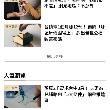
不差」 網見地區：不意外
台積電1個月漲12%！ 他問「哪
房市蒐奇
區房價跟得上」 釣出包租公揭
致富密碼
顯示更多
人氣瀏覽
預算2千萬求台中3房！ 夫妻為
房市蒐奇
兒鋪路列「5大條件」 網秒推這
區