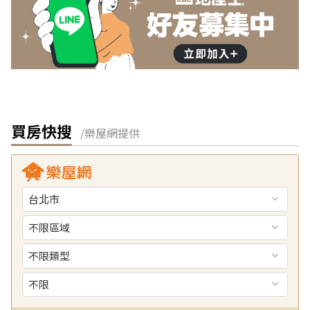
買房快搜
/樂屋網提供