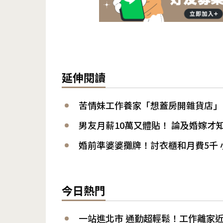
延伸閱讀
苦情妹工作養家「想蓋房開雜貨店」 
男友月薪10萬又體貼！ 論及婚嫁才
婚前準婆婆攤牌！討衣櫃和月費5千
今日熱門
一站進北市 通勤超輕鬆！工作離家