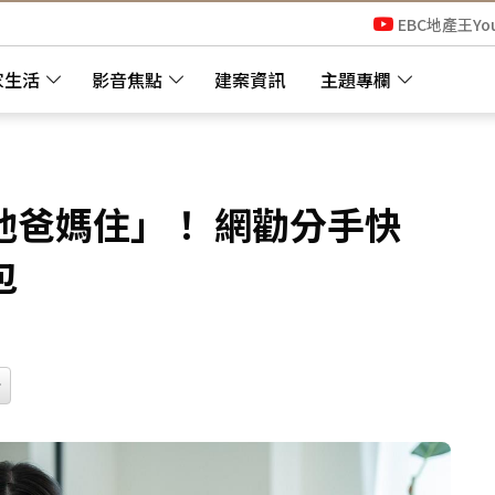
EBC地產王Yo
家生活
影音焦點
建案資訊
主題專欄
他爸媽住」！ 網勸分手快
包