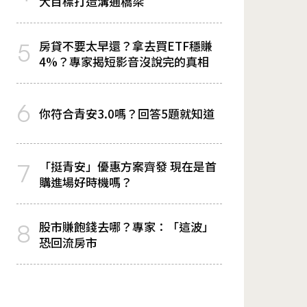
大目標打造溝通橋梁
房貸不要太早還？拿去買ETF穩賺
5
4%？專家揭短影音沒說完的真相
6
你符合青安3.0嗎？回答5題就知道
「挺青安」優惠方案齊發 現在是首
7
購進場好時機嗎？
股市賺飽錢去哪？專家：「這波」
8
恐回流房市