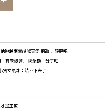
他遊越南暈船喊真愛 網勸： 醒醒吧
知「有未爆彈」 網急勸：分了吧
 小資女氣炸：結不下去了
近才是王道