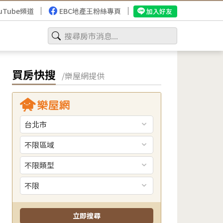
uTube頻道
EBC地產王粉絲專頁
加入好友
買房快搜
/樂屋網提供