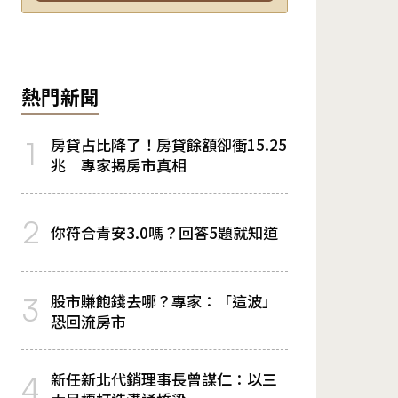
熱門新聞
房貸占比降了！房貸餘額卻衝15.25
1
兆 專家揭房市真相
2
你符合青安3.0嗎？回答5題就知道
股市賺飽錢去哪？專家：「這波」
3
恐回流房市
新任新北代銷理事長曾謀仁：以三
4