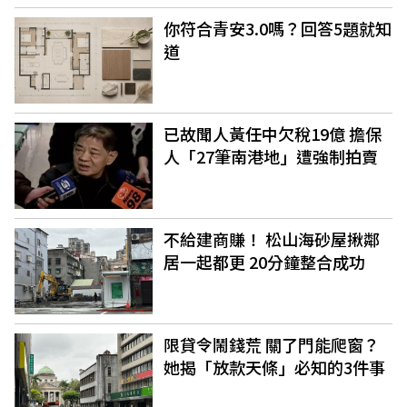
你符合青安3.0嗎？回答5題就知
道
已故聞人黃任中欠稅19億 擔保
人「27筆南港地」遭強制拍賣
不給建商賺！ 松山海砂屋揪鄰
居一起都更 20分鐘整合成功
限貸令鬧錢荒 關了門能爬窗？
她揭「放款天條」必知的3件事