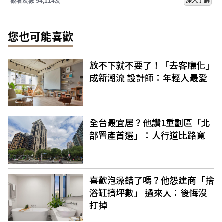
深入了解
觀看次數 54,114次
您也可能喜歡
放不下就不要了！「去客廳化」
成新潮流 設計師：年輕人最愛
全台最宜居？他讚1重劃區「北
部置產首選」：人行道比路寬
喜歡泡澡錯了嗎？他怨建商「捨
浴缸擠坪數」 過來人：後悔沒
打掉