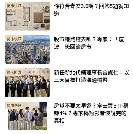
你符合青安3.0嗎？回答5題就知
房市快訊
道
股市賺飽錢去哪？專家：「這
房市快訊
波」恐回流房市
新任新北代銷理事長曾謀仁：以
達人開講
三大目標打造溝通橋梁
房貸不要太早還？拿去買ETF穩
房市快訊
賺4%？專家揭短影音沒說完的
真相