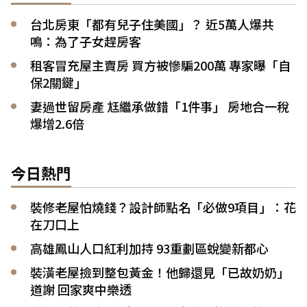
台北房東「都有兒子住美國」？ 近5萬人爆共
鳴：為了子女趕房客
租客冒充屋主賣房 買方被慘騙200萬 專家曝「自
保2關鍵」
妻過世留房產 尪繼承做錯「1件事」 房地合一稅
爆增2.6倍
今日熱門
裝修老屋怕燒錢？設計師點名「必做9項目」：花
在刀口上
高雄鳳山人口紅利加持 93重劃區蛻變新都心
裝潢老屋撿到整包黃金！他歸還見「已故奶奶」
道謝 回家爽中樂透