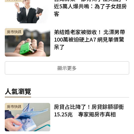
近5萬人爆共鳴：為了子女趕房
客
弟結婚老家被徵收！ 北漂男帶
房市快訊
100萬被迫硬上A7 網見單價驚
呆了
顯示更多
人氣瀏覽
房貸占比降了！房貸餘額卻衝
房市快訊
15.25兆 專家揭房市真相