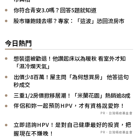
你符合青安3.0嗎？回答5題就知道
股市賺飽錢去哪？專家：「這波」恐回流房市
今日熱門
想裝還被勸退！他讚起床以為暖秋 看室外才知
「濕冷爛天氣」
出價少8百萬！屋主問「為何想買房」 他答這句
秒成交
三重1/2房價掀移居潮！「米蘭花園」熱銷逾8成
伴侶和妳一起預防HPV，才有資格說愛妳！
PR．台灣癌症基金會
立即諮詢HPV！是對自己健康最好的投資，把
握現在不嫌晚！
PR．台灣癌症基金會