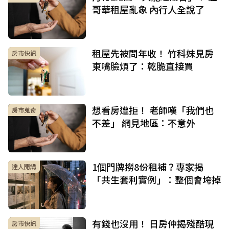
哥華租屋亂象 內行人全說了
租屋先被問年收！ 竹科妹見房
房市快訊
東嘴臉煩了：乾脆直接買
想看房遭拒！ 老師嘆「我們也
房市蒐奇
不差」 網見地區：不意外
1個門牌撈8份租補？專家揭
達人開講
「共生套利實例」：整個會垮掉
有錢也沒用！ 日房仲揭殘酷現
房市快訊