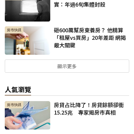
實：年過6旬集體封殺
砸600萬幫房東養房？ 他精算
房市快訊
「租屋vs買房」20年差距 網揭
最大關鍵
顯示更多
人氣瀏覽
房貸占比降了！房貸餘額卻衝
房市快訊
15.25兆 專家揭房市真相