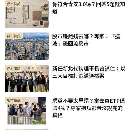
你符合青安3.0嗎？回答5題就知
房市快訊
道
股市賺飽錢去哪？專家：「這
房市快訊
波」恐回流房市
新任新北代銷理事長曾謀仁：以
達人開講
三大目標打造溝通橋梁
房貸不要太早還？拿去買ETF穩
房市快訊
賺4%？專家揭短影音沒說完的
真相