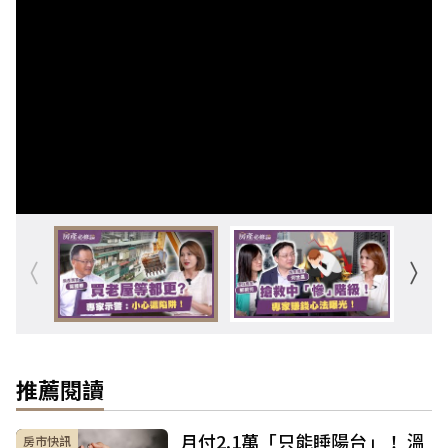
推薦閱讀
月付2.1萬「只能睡陽台」！ 溫
房市快訊