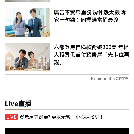
廣告不實祭重罰 房仲怨太嚴 專
家一句勸：同業通常捅最兇
六都買房自備款衝破200萬 年輕
人轉買低首付預售屋「先卡位再
說」
Recommended by
Live直播
買老屋等都更? 專家示警：小心這陷阱！