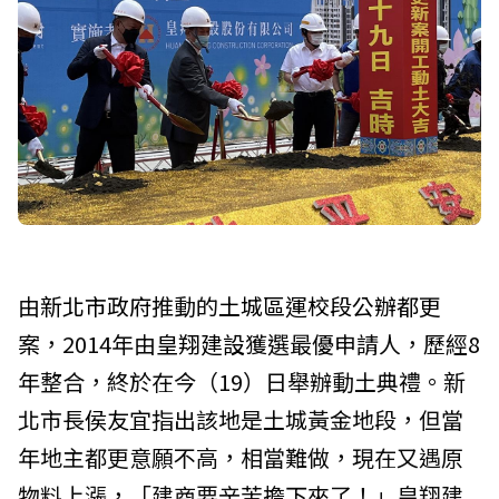
由
新北市政府
推動的
土城區運校段公辦都更
案
，2014年由
皇翔建設
獲選最優申請人，歷經8
年整合，終於在今（19）日舉辦動土典禮。新
北市長
侯友宜
指出該地是土城黃金地段，但當
年地主都更意願不高，相當難做，現在又遇原
物料上漲，「建商要辛苦擔下來了！」皇翔建