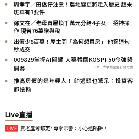
周孝宇／田僑仔注意！農地變更將走入歷史 趕末
班車有3要件
鄭文在／老母賣屋換千萬元分給4子女 一招神操
作 現省76萬贈與稅
出價少8百萬！屋主問「為何想買房」 他答這句
秒成交
009829掌握AI關鍵 大華韓國KOSPI 50今強勢
開募
PR．大華銀全能行銷方案
推高房價的是年輕人！ 帥過頭也驚呆：投資客
都搶輸
Live直播
買老屋等都更? 專家示警：小心這陷阱！