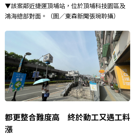
▼該案鄰近捷運頂埔站，位於頂埔科技園區及
鴻海總部對面。（圖／
東森新聞
張琬聆攝）
都更整合難度高 終於動工又遇工料
漲