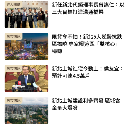
新任新北代銷理事長曾謀仁：以
達人開講
三大目標打造溝通橋梁
限貸令不怕！新北5大逆勢抗跌
房市快訊
區揭曉 專家曝這區「雙核心」
穩賺
新北土城社宅今動土！侯友宜：
房市快訊
預計可達4.5萬戶
新北土城建設利多齊發 區域含
房市快訊
金量大爆發