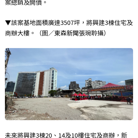
案總銷及開價。
▼該案基地面積廣達3507坪，將興建3棟住宅及
商辦大樓。（圖／
東森新聞
張琬聆攝）
未來將興建3棟20、14及10樓住宅及商辦，新