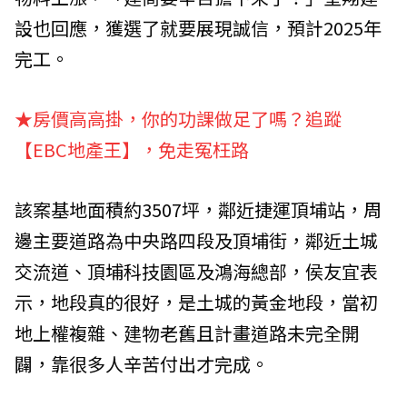
設也回應，獲選了就要展現誠信，預計2025年
完工。
★房價高高掛，你的功課做足了嗎？追蹤
【EBC地產王】，免走冤枉路
該案基地面積約3507坪，鄰近捷運頂埔站，周
邊主要道路為中央路四段及頂埔街，鄰近土城
交流道、頂埔科技園區及鴻海總部，侯友宜表
示，地段真的很好，是土城的黃金地段，當初
地上權複雜、建物老舊且計畫道路未完全開
闢，靠很多人辛苦付出才完成。