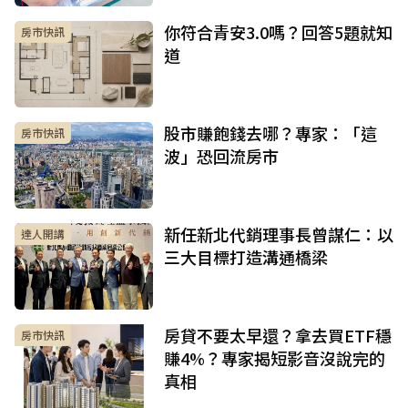
你符合青安3.0嗎？回答5題就知
房市快訊
道
股市賺飽錢去哪？專家：「這
房市快訊
波」恐回流房市
新任新北代銷理事長曾謀仁：以
達人開講
三大目標打造溝通橋梁
房貸不要太早還？拿去買ETF穩
房市快訊
賺4%？專家揭短影音沒說完的
真相