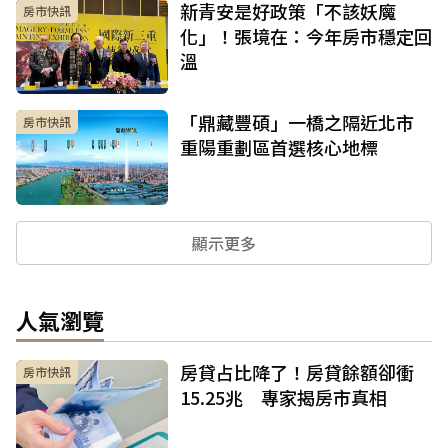
新青安是好政策「不該妖魔
房市快訊
化」！張境在：今年房市穩定回
溫
「鼎藏豐碩」一橋之隔近北市
房市快訊
重陽重劃區首選核心地標
顯示更多
人氣瀏覽
房貸占比降了！房貸餘額卻衝
房市快訊
15.25兆 專家揭房市真相