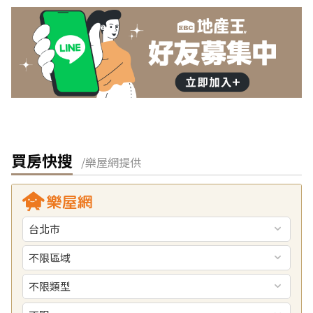
買房快搜
/樂屋網提供