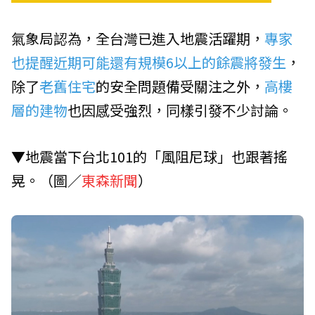
氣象局認為，全台灣已進入地震活躍期，
專家
也提醒近期可能還有規模6以上的餘震將發生
，
除了
老舊住宅
的安全問題備受關注之外，
高樓
層的建物
也因感受強烈，同樣引發不少討論。
▼地震當下台北101的「風阻尼球」也跟著搖
晃。（圖／
東森新聞
）