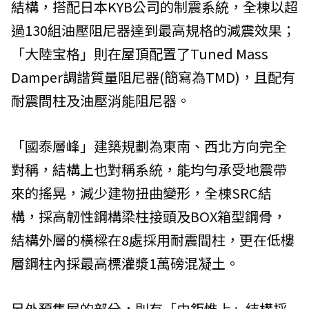
結構，搭配日本KYB公司的制震系統，全棟以超
過130組油壓阻尼器達到最高規格的減震效果；
「大陸宝格」則在屋頂配置了Tuned Mass
Damper調諧質量阻尼器(簡寫為TMD)，且配有
耐震間柱及油壓消能阻尼器。
「國泰層峰」建築規劃為東南、西北方向完全
對稱，結構上也對稱系統，能均勻承受地震帶
來的搖晃，減少建物扭曲變形，全棟SRC結
構，採高韌性鋼構梁柱接頭及BOX箱型鋼骨，
結構外層的橫樑在8處採用耐震間柱，更在低樓
層鋼柱內採最高標灌漿1萬磅混凝土。
另外預售屋的部分，則有「由鉅惟上」結構採