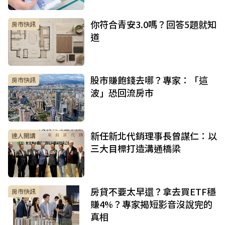
你符合青安3.0嗎？回答5題就知
房市快訊
道
股市賺飽錢去哪？專家：「這
房市快訊
波」恐回流房市
新任新北代銷理事長曾謀仁：以
達人開講
三大目標打造溝通橋梁
房貸不要太早還？拿去買ETF穩
房市快訊
賺4%？專家揭短影音沒說完的
真相