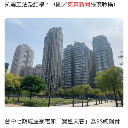
抗震工法及結構。（圖／
東森新聞
張琬聆攝）
台中七期成屋豪宅如「寶璽天睿」為SS純鋼骨