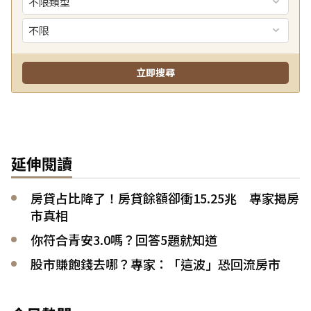
延伸閱讀
房貸占比降了！房貸餘額卻衝15.25兆 專家揭房
市真相
你符合青安3.0嗎？回答5題就知道
股市賺飽錢去哪？專家：「這波」恐回流房市