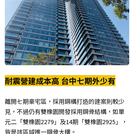
耐震營建成本高 台中七期外少有
離開七期豪宅區，採用鋼構打造的建案則較少
見，不過仍有雙橡園開發採用鋼骨結構，如單
元二「雙橡園2279」及14期「雙橡園2925」，
皆是該區域唯一鋼骨大樓。