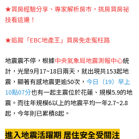
★
買房經驗分享、專家解析房市，挑房買房祕
技看這邊！
★追蹤「EBC地產王」買房免走冤枉路
地震震不停，根據
中央氣象局地震測報中心
統
計，光是9月17~18日兩天，就出現共153起地
震，顯著有感地震更逾50次，
今日（19）早上
10點07分
也有一起主震位於花蓮、規模5.9的地
震。而往年規模6以上的地震平均一年2.7~2.8
起，今年則已累積8起。
進入地震活躍期 居住安全受關注