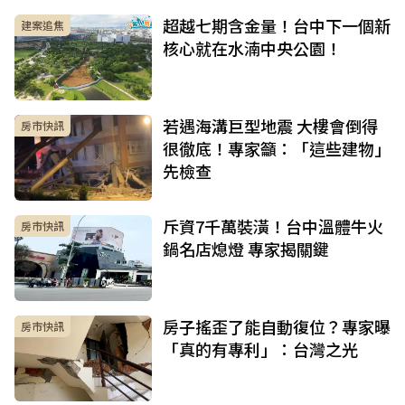
超越七期含金量！台中下一個新
建案追焦
核心就在水湳中央公園！
若遇海溝巨型地震 大樓會倒得
房市快訊
很徹底！專家籲：「這些建物」
先檢查
斥資7千萬裝潢！台中溫體牛火
房市快訊
鍋名店熄燈 專家揭關鍵
房子搖歪了能自動復位？專家曝
房市快訊
「真的有專利」：台灣之光