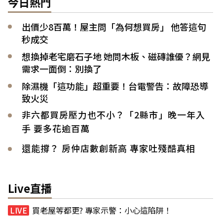
今日熱門
出價少8百萬！屋主問「為何想買房」 他答這句
秒成交
想換掉老宅磨石子地 她問木板、磁磚誰優？網見
需求一面倒：別換了
除濕機「這功能」超重要！台電警告：故障恐導
致火災
非六都買房壓力也不小？「2縣市」晚一年入
手 要多花逾百萬
還能撐？ 房仲店數創新高 專家吐殘酷真相
Live直播
買老屋等都更? 專家示警：小心這陷阱！