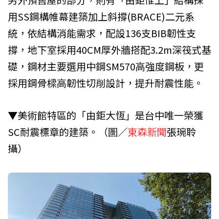
用SS鋼構帷幕建築加上斜撐(BRACE)二元系
統，依結構消能需求，配設136支BIB韌性支
撐，地下室採用40CM厚外牆搭配3.2m深筏式基
礎，鋼材主要選用中鋼SM570高強度鋼板，更
採用鋼骨樑高韌性切削設計，提升耐震性能。
▼美術館特區的「由鉅大恆」是台中唯一榮獲
SC耐震標章的建築。（圖／
東森新聞
張琬聆
攝）