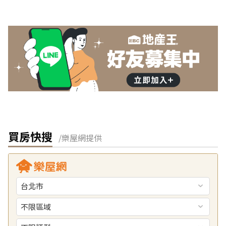
買房快搜
/樂屋網提供