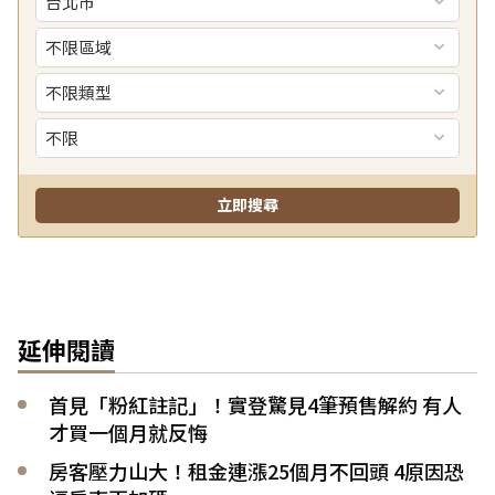
延伸閱讀
首見「粉紅註記」！實登驚見4筆預售解約 有人
才買一個月就反悔
房客壓力山大！租金連漲25個月不回頭 4原因恐