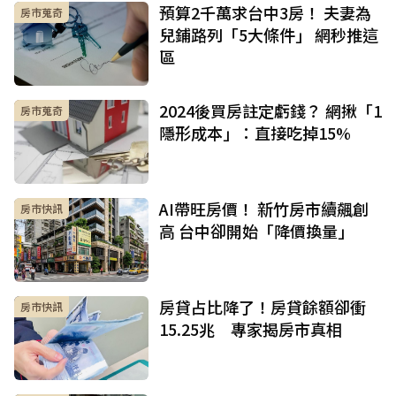
預算2千萬求台中3房！ 夫妻為
房市蒐奇
兒鋪路列「5大條件」 網秒推這
區
2024後買房註定虧錢？ 網揪「1
房市蒐奇
隱形成本」：直接吃掉15%
AI帶旺房價！ 新竹房市續飆創
房市快訊
高 台中卻開始「降價換量」
房貸占比降了！房貸餘額卻衝
房市快訊
15.25兆 專家揭房市真相