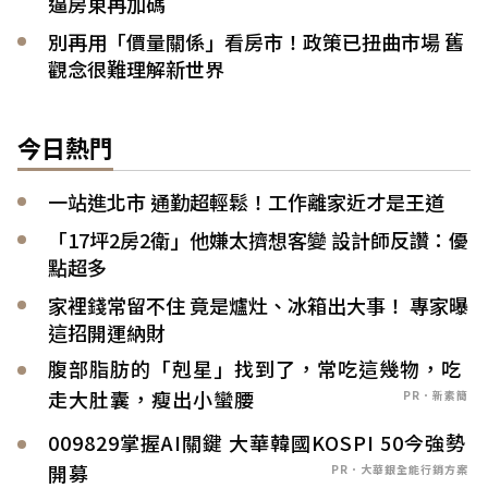
逼房東再加碼
別再用「價量關係」看房市！政策已扭曲市場 舊
觀念很難理解新世界
今日熱門
一站進北市 通勤超輕鬆！工作離家近才是王道
「17坪2房2衛」他嫌太擠想客變 設計師反讚：優
點超多
家裡錢常留不住 竟是爐灶、冰箱出大事！ 專家曝
這招開運納財
腹部脂肪的「剋星」找到了，常吃這幾物，吃
走大肚囊，瘦出小蠻腰
PR．新素簡
009829掌握AI關鍵 大華韓國KOSPI 50今強勢
開募
PR．大華銀全能行銷方案