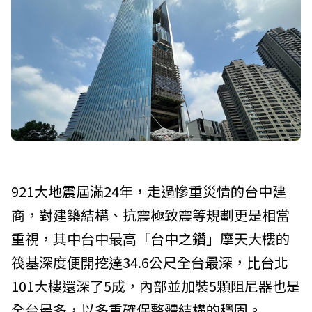
921大地震
屆滿24年，走過慘重災情的台中建
商，對建築結構、抗震極致震等規劃更是相當
重視，其中台中最高「
台中之鑽
」摩天大樓的
筏基深度便開挖達34.6公尺全台最深，比
台北
101
大樓還深了5成，內部並加裝5顆
阻尼器
也是
全台最多，以多重確保整體結構的穩固。