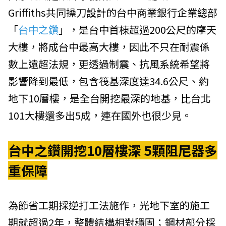
Griffiths共同操刀設計的台中商業銀行企業總部
「
台中之鑽
」，是台中首棟超過200公尺的摩天
大樓，將成台中最高大樓，因此不只在耐震係
數上遠超法規，更透過制震、抗風系統希望將
影響降到最低，包含筏基深度達34.6公尺、約
地下10層樓，是全台開挖最深的地基，比台北
101大樓還多出5成，連在國外也很少見。
台中之鑽開挖10層樓深 5顆阻尼器多
重保障
為節省工期採逆打工法施作，光地下室的施工
期就超過2年，整體結構相對穩固；鋼材部分採