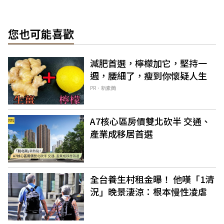
您也可能喜歡
減肥首選，檸檬加它，堅持一
週，腰細了，瘦到你懷疑人生
PR．新素簡
A7核心區房價雙北砍半 交通、
產業成移居首選
全台養生村租金曝！ 他嘆「1清
況」晚景淒涼：根本慢性凌虐