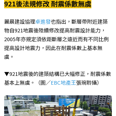
921後法規修改 耐震係數無虞
麗晨建設協理
卓進發
也指出，斷層帶附近建築
物自921地震後陸續修改提高耐震設計能力，
2005年亦規定須依距斷層之遠近而有不同比例
提高設計地震力，因此在耐震係數上基本無
虞。
▼921地震後的建築結構已大幅修正，耐震係數
基本上無虞。（圖／
EBC地產王
張琬聆攝）