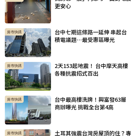
更安心
台中七期這條路一延伸 串起台
房市快訊
積電議題…最受惠區曝光
2天153起地震！ 台中摩天高樓
房市快訊
各種抗震招式百出
台中最高樓洗牌！興富發63層
房市快訊
商辦曝光 挑戰全台第4高
土耳其強震台灣房屋頂的住？專
房市快訊