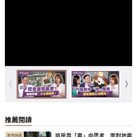
推薦閱讀
挑房靠「震」向思考 面對地震
房市快訊