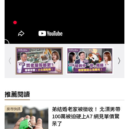
推薦閱讀
弟結婚老家被徵收！ 北漂男帶
房市快訊
100萬被迫硬上A7 網見單價驚
呆了