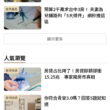
預算2千萬求台中3房！ 夫妻為
房市蒐奇
兒鋪路列「5大條件」 網秒推這
區
顯示更多
人氣瀏覽
房貸占比降了！房貸餘額卻衝
房市快訊
15.25兆 專家揭房市真相
你符合青安3.0嗎？回答5題就知
房市快訊
道