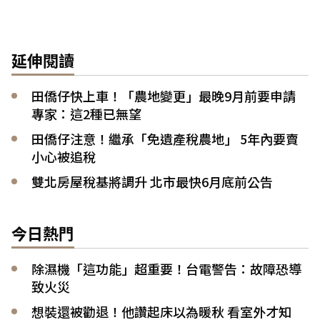
延伸閱讀
田僑仔快上車！「農地變更」最晚9月前要申請
專家：這2種已無望
田僑仔注意！繼承「免遺產稅農地」 5年內要賣
小心被追稅
雙北房屋稅基將調升 北市最快6月底前公告
今日熱門
除濕機「這功能」超重要！台電警告：故障恐導
致火災
想裝還被勸退！他讚起床以為暖秋 看室外才知