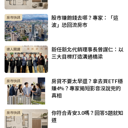
股市賺飽錢去哪？專家：「這
房市快訊
波」恐回流房市
新任新北代銷理事長曾謀仁：以
達人開講
三大目標打造溝通橋梁
房貸不要太早還？拿去買ETF穩
房市快訊
賺4%？專家揭短影音沒說完的
真相
你符合青安3.0嗎？回答5題就知
房市快訊
道