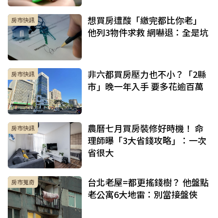
想買房遭酸「繳完都比你老」
房市快訊
他列3物件求救 網嚇退：全是坑
非六都買房壓力也不小？「2縣
房市快訊
市」晚一年入手 要多花逾百萬
農曆七月買房裝修好時機！ 命
房市快訊
理師曝「3大省錢攻略」：一次
省很大
台北老屋=都更搖錢樹？ 他盤點
房市蒐奇
老公寓6大地雷：別當接盤俠