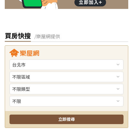
買房快搜
/樂屋網提供