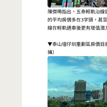
陳傑鳴指出，五泰輕軌沿線
的平均房價多在3字頭，甚至
線在輕軌通車後更有增值潛
▼泰山塭仔圳重劃區房價目
攝）