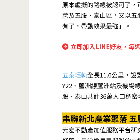
原本虛擬的路線被認可了，
蘆及五股、泰山區，又以五
有了，帶動效果最強」。
立即加入LINE好友，每
五泰輕軌
全長11.6公里，
Y22、蘆洲線蘆洲站及機場
股、泰山共計36萬人口稠密
串聯新北產業聚落
五
元宏不動產加值服務平台
研