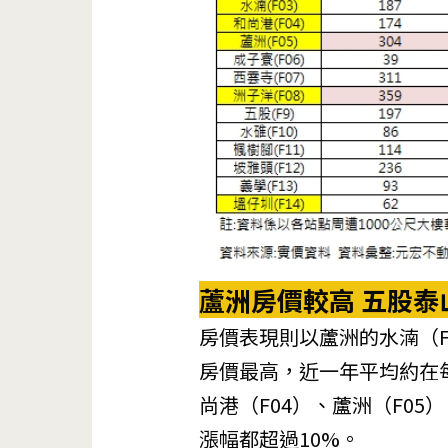
蘆洲房價較高
五股泰
房價表現則以蘆洲的水湳（F0
房價最高，近一年平均約在每
尚港（F04）、蘆洲（F05
漲幅都超過10%。