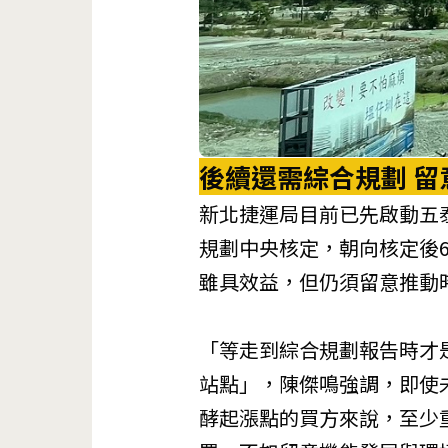
後續還需綜合規劃
留
新北捷運局目前已先啟動五
規劃中央核定，朝向核定後
雖具效益，但仍須留意推動
「等走到綜合規劃報告時才
站點」，陳傑鳴強調，即使
酵起漲點的買方來說，至少