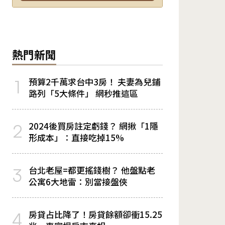
熱門新聞
預算2千萬求台中3房！ 夫妻為兒鋪
1
路列「5大條件」 網秒推這區
2024後買房註定虧錢？ 網揪「1隱
2
形成本」：直接吃掉15%
台北老屋=都更搖錢樹？ 他盤點老
3
公寓6大地雷：別當接盤俠
房貸占比降了！房貸餘額卻衝15.25
4