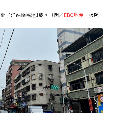
，洲子洋站漲幅達1成。（圖／
EBC地產王
張琬