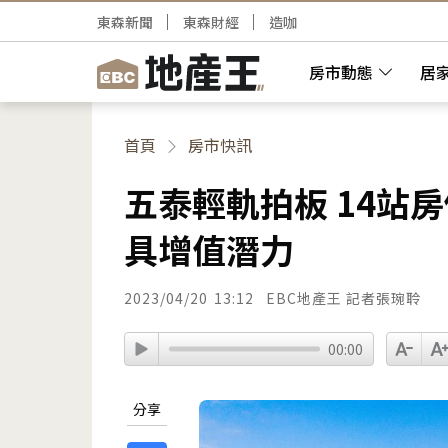
東森新聞
東森財經
造咖
房市動態
居
首頁
房市快訊
五泰輕軌拍板 14站
具增值潛力
2023/04/20
13:12
EBC地產王 記者張琬聆
00:00
分享