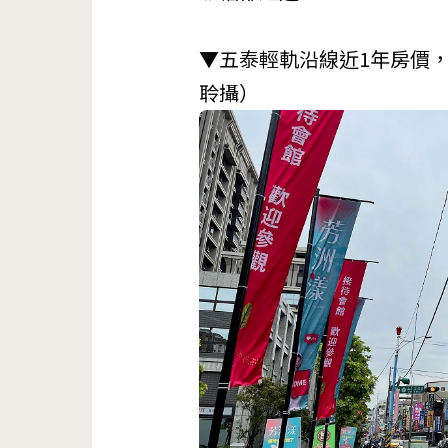
▼五泰輕軌沿線近1年房價
聆攝）