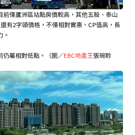
目前僅蘆洲區站點房價較高，其他五股、泰山
還有2字頭價格，不僅相對實惠、CP值高，長
力。
前仍屬相對低點。（圖／
EBC地產王
張琬聆