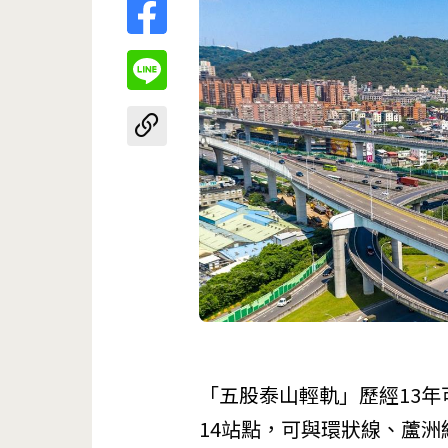
「
五股泰山輕軌
」歷經13
14站點，可與環狀線、蘆