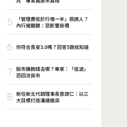
兆 專家揭房市真相
「管理費低於行情一半」很誘人？
5
內行揭關鍵：恐影響房價
6
你符合青安3.0嗎？回答5題就知道
股市賺飽錢去哪？專家：「這波」
7
恐回流房市
新任新北代銷理事長曾謀仁：以三
8
大目標打造溝通橋梁