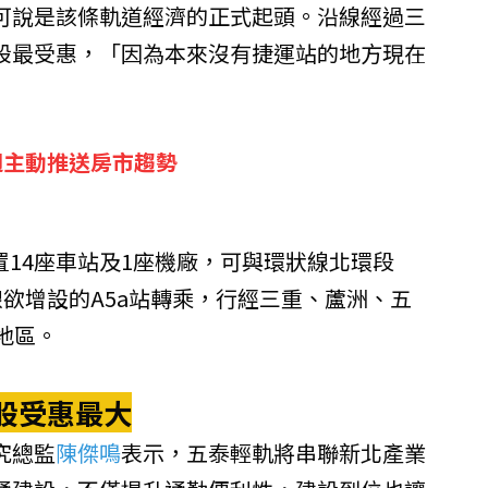
可說是該條軌道經濟的正式起頭。沿線經過三
股最受惠，「因為本來沒有捷運站的地方現在
週主動推送房市趨勢
設置14座車站及1座機廠，可與環狀線北環段
線欲增設的A5a站轉乘，行經三重、蘆洲、五
地區。
股受惠最大
究總監
陳傑鳴
表示，五泰輕軌將串聯新北產業