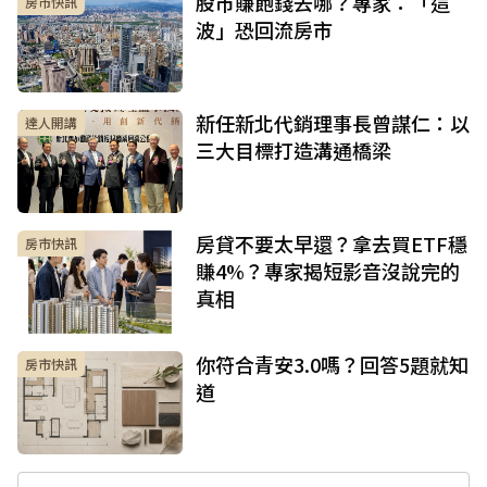
股市賺飽錢去哪？專家：「這
房市快訊
波」恐回流房市
新任新北代銷理事長曾謀仁：以
達人開講
三大目標打造溝通橋梁
房貸不要太早還？拿去買ETF穩
房市快訊
賺4%？專家揭短影音沒說完的
真相
你符合青安3.0嗎？回答5題就知
房市快訊
道