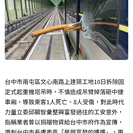
台中市南屯區文心南路上建築工地10日拆除固
定式起重機塔吊時，不慎造成吊臂掉落砸中捷
車廂，導致乘客1人死亡、8人受傷，對此時代
力量立委邱顯智彙整興富發過往的工安意外，
指稱業者曾以捐贈物資給台中市府作為宣傳，
諷刺台中市長盧秀燕「是興富發的媽媽」，更