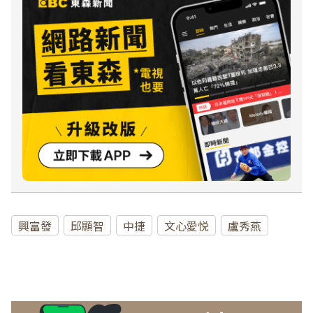
興富發
邱顯智
中捷
文心愛悦
盧秀燕