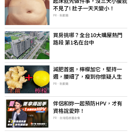
起床就先做件事，沒三天小腹就
不見了! 肚子一天天變小！
PR．新素簡
買房挑哪？全台10大購屋熱門
路段 第1名在台中
減肥首選，檸檬加它，堅持一
週，腰細了，瘦到你懷疑人生
PR．新素簡
伴侶和妳一起預防HPV，才有
資格說愛妳！
PR．台灣癌症基金會