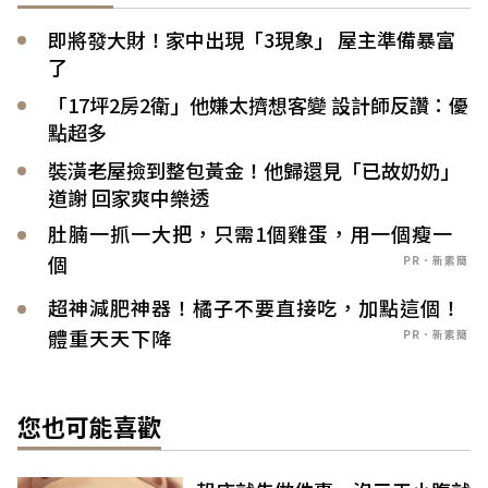
即將發大財！家中出現「3現象」 屋主準備暴富
了
「17坪2房2衛」他嫌太擠想客變 設計師反讚：優
點超多
裝潢老屋撿到整包黃金！他歸還見「已故奶奶」
道謝 回家爽中樂透
肚腩一抓一大把，只需1個雞蛋，用一個瘦一
個
PR．新素簡
超神減肥神器！橘子不要直接吃，加點這個！
體重天天下降
PR．新素簡
您也可能喜歡