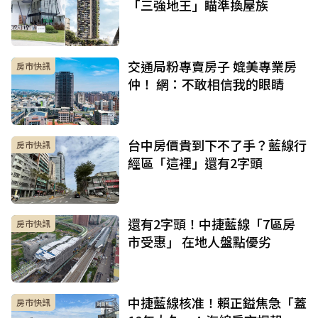
「三強地王」瞄準換屋族
交通局粉專賣房子 媲美專業房
房市快訊
仲！ 網：不敢相信我的眼睛
台中房價貴到下不了手？藍線行
房市快訊
經區「這裡」還有2字頭
還有2字頭！中捷藍線「7區房
房市快訊
市受惠」 在地人盤點優劣
中捷藍線核准！賴正鎰焦急「蓋
房市快訊