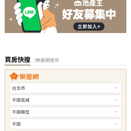
買房快搜
/樂屋網提供