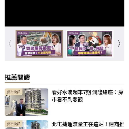
推薦閱讀
看好水湳超車7期 潤隆總座：房
房市快訊
市看不到悲觀
北屯捷運流量王在這站！建商推
房市快訊