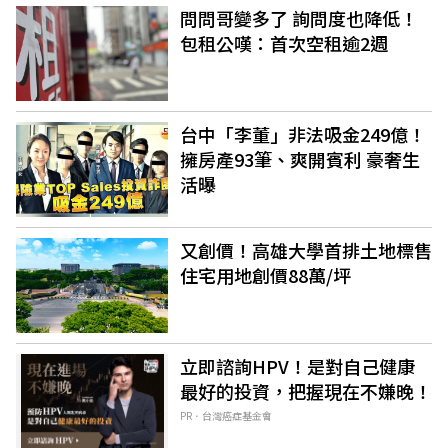
問問哥變多了 詢問度也降低！
包租公嘆：首次空租逾2週
台中「李董」非法吸金249億！
擁房產93筆、爽開賓利 豪奢生
活曝
又創價！高雄大學首排土地標售
住宅用地創價88萬/坪
立即諮詢HPV！是對自己健康
最好的投資，把握現在不嫌晚！
PR．台灣癌症基金會