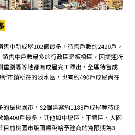
多
售中新成屋102個最多，待售戶數約2420戶，
%。銷售中戶數最多的行政區是板橋區，因捷運府
側重劃區等地都有成屋完工釋出，全區待售成
海新市鎮所在的淡水區，也有約490戶成屋尚在
的是桃園市，82個建案約1183戶成屋等待成
數逾400戶最多，其他如中壢區、平鎮區、大園
於目前桃園市版囤房稅給予建商的寬限期為3