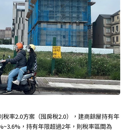
稅率2.0方案（囤房稅2.0），建商餘屋持有年
%~3.6%，持有年限超過2年，則稅率區間為