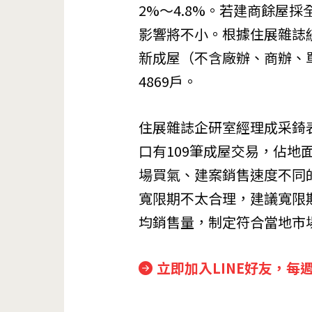
2%～4.8%。若建商餘屋
影響將不小。根據住展雜誌
新成屋（不含廠辦、商辦、單
4869戶。
住展雜誌企研室經理成采錡
口有109筆成屋交易，佔地
場買氣、建案銷售速度不同
寬限期不太合理，建議寬限
均銷售量，制定符合當地市
立即加入LINE好友，每