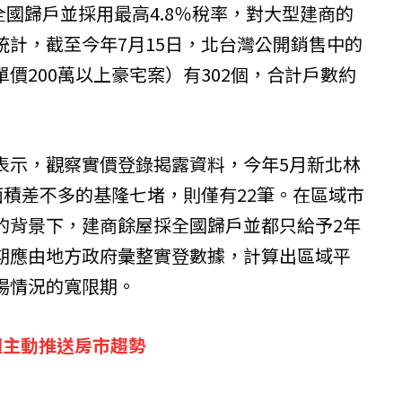
採全國歸戶並採用最高4.8％稅率，對大型建商的
統計，截至今年7月15日，北台灣公開銷售中的
價200萬以上豪宅案）有302個，合計戶數約
表示，觀察實價登錄揭露資料，今年5月新北林
面積差不多的基隆七堵，則僅有22筆。在區域市
的背景下，建商餘屋採全國歸戶並都只給予2年
期應由地方政府彙整實登數據，計算出區域平
場情況的寬限期。
週主動推送房市趨勢