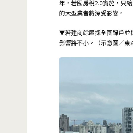
年，若囤房稅2.0實施，只
的大型業者將深受影響。
▼若建商餘屋採全國歸戶並採
影響將不小。（示意圖／東