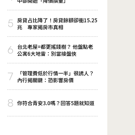
中卻開始「降價換量」
房貸占比降了！房貸餘額卻衝15.25
5
兆 專家揭房市真相
台北老屋=都更搖錢樹？ 他盤點老
6
公寓6大地雷：別當接盤俠
「管理費低於行情一半」很誘人？
7
內行揭關鍵：恐影響房價
8
你符合青安3.0嗎？回答5題就知道