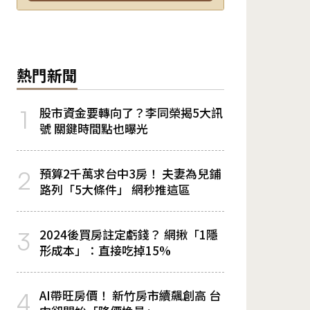
熱門新聞
股市資金要轉向了？李同榮揭5大訊
1
號 關鍵時間點也曝光
預算2千萬求台中3房！ 夫妻為兒鋪
2
路列「5大條件」 網秒推這區
2024後買房註定虧錢？ 網揪「1隱
3
形成本」：直接吃掉15%
AI帶旺房價！ 新竹房市續飆創高 台
4