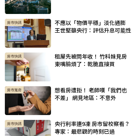
不應以「物價平穩」淡化通膨
房市快訊
王世堅籲央行：評估升息可能性
租屋先被問年收！ 竹科妹見房
房市快訊
東嘴臉煩了：乾脆直接買
想看房遭拒！ 老師嘆「我們也
房市蒐奇
不差」 網見地區：不意外
央行利率連9凍 房市留校察看？
房市快訊
專家：最悲觀的時刻已過