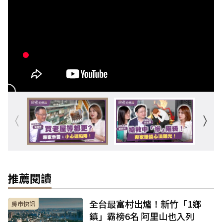
推薦閱讀
全台最富村出爐！新竹「1鄉
房市快訊
鎮」霸榜6名 阿里山也入列