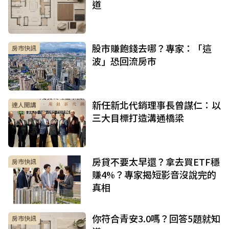
道
股市賺飽錢去哪？專家：「這
房市快訊
波」恐回流房市
新任新北代銷理事長曾謀仁：以
達人開講
三大目標打造溝通橋梁
房貸不要太早還？拿去買ETF穩
房市快訊
賺4%？專家揭短影音沒說完的
真相
你符合青安3.0嗎？回答5題就知
房市快訊