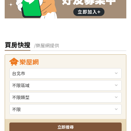
買房快搜
/樂屋網提供