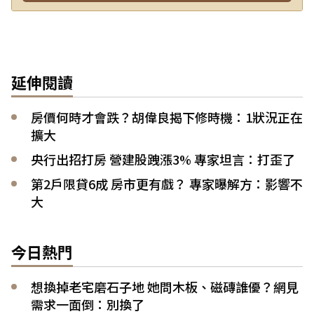
延伸閱讀
房價何時才會跌？胡偉良揭下修時機：1狀況正在
擴大
央行出招打房 營建股跩漲3% 專家坦言：打歪了
第2戶限貸6成 房市更有戲？ 專家曝解方：影響不
大
今日熱門
想換掉老宅磨石子地 她問木板、磁磚誰優？網見
需求一面倒：別換了