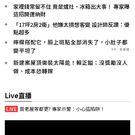
家裡錢常留不住 竟是爐灶、冰箱出大事！ 專家曝
這招開運納財
「17坪2房2衛」他嫌太擠想客變 設計師反讚：優
點超多
檸檬搭配它，臉上斑點全部消失了，小肚子都
變平坦了
PR．新素簡
新建案屋頂需裝太陽能！賴正鎰：沒獎勵沒人
做、成本恐轉嫁
Live直播
買老屋等都更? 專家示警：小心這陷阱！