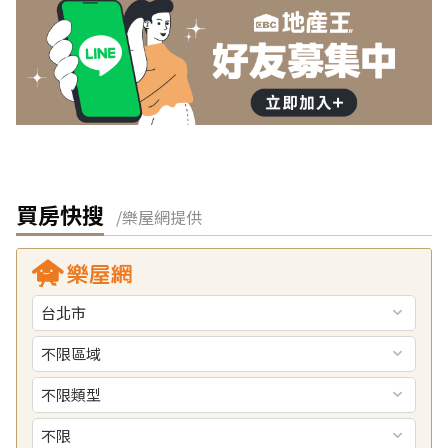
買房快搜
/樂屋網提供