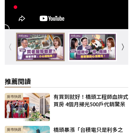
推薦閱讀
有買到就好！橋頭工程師血拚式
房市快訊
買房 4個月掃光500戶代銷驚呆
橋頭暴漲「台積電只是利多之
房市快訊