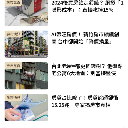
2024後買房註定虧錢？ 網揪「1
房市蒐奇
隱形成本」：直接吃掉15%
AI帶旺房價！ 新竹房市續飆創
房市快訊
高 台中卻開始「降價換量」
台北老屋=都更搖錢樹？ 他盤點
房市蒐奇
老公寓6大地雷：別當接盤俠
房貸占比降了！房貸餘額卻衝
房市快訊
15.25兆 專家揭房市真相