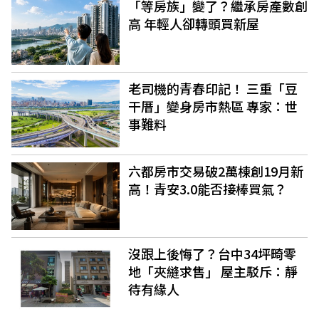
「等房族」變了？繼承房產數創
高 年輕人卻轉頭買新屋
老司機的青春印記！ 三重「豆
干厝」變身房市熱區 專家：世
事難料
六都房市交易破2萬棟創19月新
高！青安3.0能否接棒買氣？
沒跟上後悔了？台中34坪畸零
地「夾縫求售」 屋主駁斥：靜
待有緣人