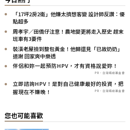
「17坪2房2衛」他嫌太擠想客變 設計師反讚：優
點超多
周孝宇／田僑仔注意！農地變更將走入歷史 趕末
班車有3要件
裝潢老屋撿到整包黃金！他歸還見「已故奶奶」
道謝 回家爽中樂透
伴侶和妳一起預防HPV，才有資格說愛妳！
PR．台灣癌症基金會
立即諮詢HPV！是對自己健康最好的投資，把
握現在不嫌晚！
PR．台灣癌症基金會
您也可能喜歡