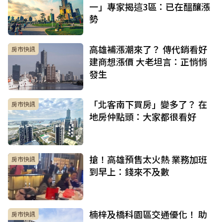
一」專家揭這3區：已在醞釀漲
勢
高雄補漲潮來了？ 傳代銷看好
房市快訊
建商想漲價 大老坦言：正悄悄
發生
「北客南下買房」變多了？ 在
房市快訊
地房仲點頭：大家都很看好
搶！高雄預售太火熱 業務加班
房市快訊
到早上：錢來不及數
楠梓及橋科園區交通優化！ 助
房市快訊