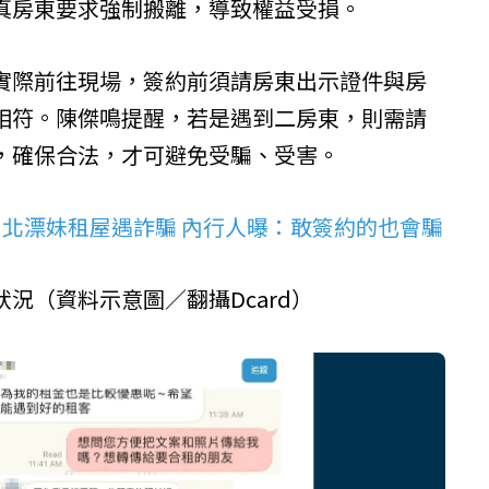
真房東要求強制搬離，導致權益受損。
實際前往現場，簽約前須請房東出示證件與房
相符。陳傑鳴提醒，若是遇到二房東，則需請
，確保合法，才可避免受騙、受害。
！北漂妹租屋遇詐騙 內行人曝：敢簽約的也會騙
狀況（資料示意圖／翻攝
Dcard
）