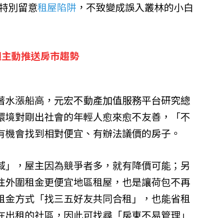
須特別留意
租屋陷阱
，不致變成誤入叢林的小白
週主動推送房市趨勢
著水漲船高，
元宏不動產加值服務平台
研究總
環境對剛出社會的年輕人愈來愈不友善，「不
有機會找到相對便宜、有辦法議價的房子。
域」，屋主因為競爭者多，就有降價可能；另
往外圍租金更便宜地區租屋，也是讓荷包不再
租金方式「找三五好友共同合租」，也能省租
在出租的社區，因此可找尋「房東不易管理」