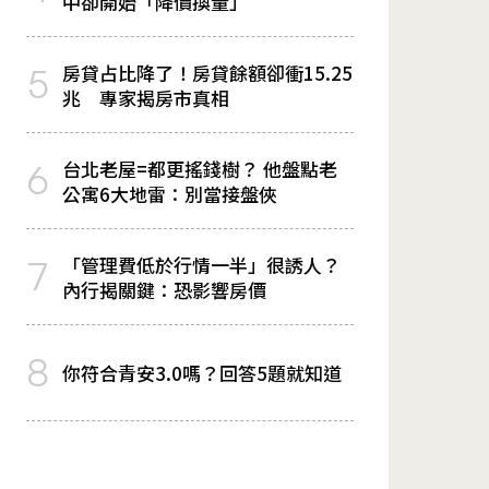
中卻開始「降價換量」
房貸占比降了！房貸餘額卻衝15.25
5
兆 專家揭房市真相
台北老屋=都更搖錢樹？ 他盤點老
6
公寓6大地雷：別當接盤俠
「管理費低於行情一半」很誘人？
7
內行揭關鍵：恐影響房價
8
你符合青安3.0嗎？回答5題就知道