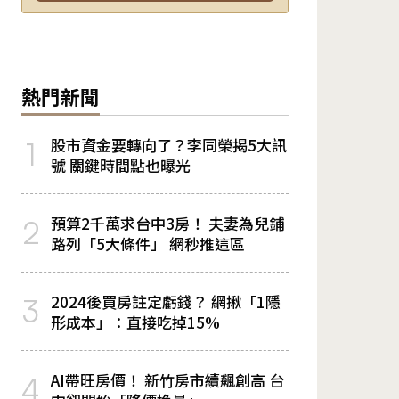
熱門新聞
股市資金要轉向了？李同榮揭5大訊
1
號 關鍵時間點也曝光
預算2千萬求台中3房！ 夫妻為兒鋪
2
路列「5大條件」 網秒推這區
2024後買房註定虧錢？ 網揪「1隱
3
形成本」：直接吃掉15%
AI帶旺房價！ 新竹房市續飆創高 台
4