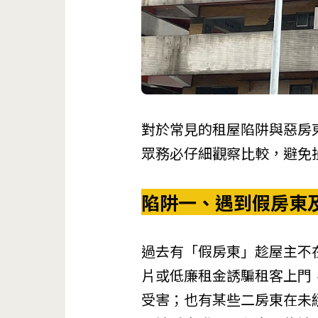
對於常見的租屋陷阱與惡房
眾務必仔細觀察比較，避免
陷阱一、遇到假房東
過去有「假房東」趁屋主不
片或低廉租金誘騙租客上門
受害；也有某些二房東在未