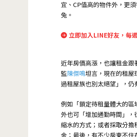
宜、CP值高的物件外，更
兔。
立即加入LINE好友，每
近年房價高漲，也讓租金跟
監
陳傑鳴
坦言，現在的租屋
過租屋族也別太絕望」，仍
例如「鎖定待租量體大的區
外也可「增加通勤時間」，
縮水的方式；或者採取分擔
金；最後，有不少房東不住