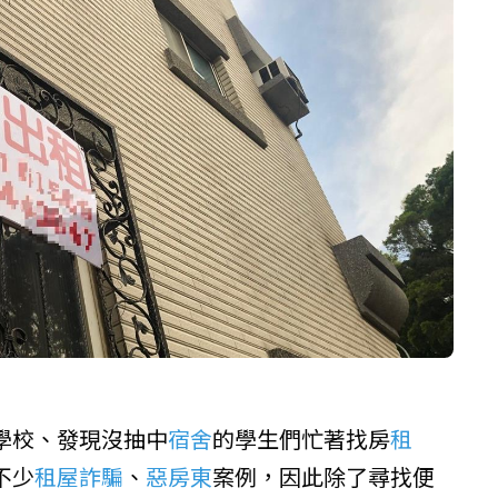
學校、發現沒抽中
宿舍
的學生們忙著找房
租
不少
租屋詐騙
、
惡房東
案例，因此除了尋找便