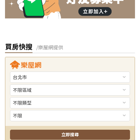
買房快搜
/樂屋網提供