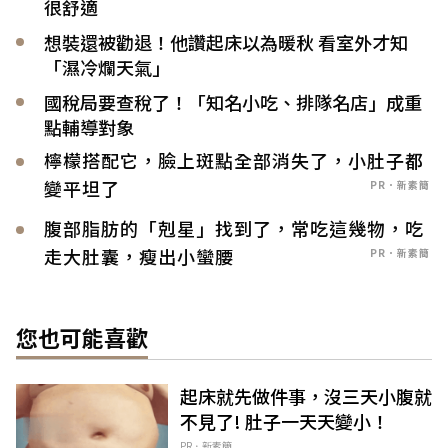
很舒適
想裝還被勸退！他讚起床以為暖秋 看室外才知
「濕冷爛天氣」
國稅局要查稅了！「知名小吃、排隊名店」成重
點輔導對象
檸檬搭配它，臉上斑點全部消失了，小肚子都
變平坦了
PR．新素簡
腹部脂肪的「剋星」找到了，常吃這幾物，吃
走大肚囊，瘦出小蠻腰
PR．新素簡
您也可能喜歡
起床就先做件事，沒三天小腹就
不見了! 肚子一天天變小！
PR．新素簡