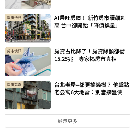
AI帶旺房價！ 新竹房市續飆創
房市快訊
高 台中卻開始「降價換量」
房貸占比降了！房貸餘額卻衝
房市快訊
15.25兆 專家揭房市真相
台北老屋=都更搖錢樹？ 他盤點
房市蒐奇
老公寓6大地雷：別當接盤俠
顯示更多