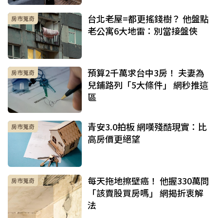
台北老屋=都更搖錢樹？ 他盤點
房市蒐奇
老公寓6大地雷：別當接盤俠
預算2千萬求台中3房！ 夫妻為
房市蒐奇
兒鋪路列「5大條件」 網秒推這
區
青安3.0拍板 網嘆殘酷現實：比
房市蒐奇
高房價更絕望
每天拖地擦壁癌！ 他握330萬問
房市蒐奇
「該賣股買房嗎」 網揭折衷解
法