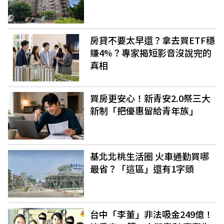
房貸不要太早還？拿去買ETF穩
賺4%？專家揭短影音沒說完的
真相
買房更安心！新青安2.0祭三大
新制「把優惠留給青年族」
基北北桃生活圈 火車通勤買哪
最省？「這區」還有1字頭
台中「李董」非法吸金249億！