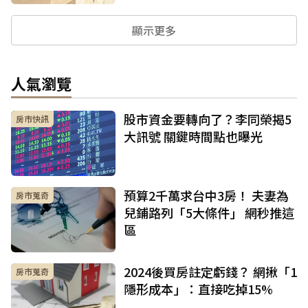
顯示更多
人氣瀏覽
股市資金要轉向了？李同榮揭5
房市快訊
大訊號 關鍵時間點也曝光
預算2千萬求台中3房！ 夫妻為
房市蒐奇
兒鋪路列「5大條件」 網秒推這
區
2024後買房註定虧錢？ 網揪「1
房市蒐奇
隱形成本」：直接吃掉15%