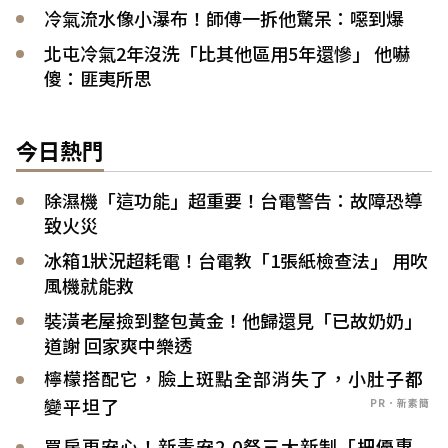
冷氣流水像小瀑布！師傅一拆他驚呆：噁到爆
北屯冷氣2年沒洗「比其他區用5年還慘」 他嚇
傻：匪夷所思
今日熱門
除濕機「這功能」超重要！台電警告：故障恐導
致火災
冰箱1狀況超耗電！台電教「1張紙檢查法」 用吹
風機就能救
裝潢老屋撿到整包黃金！他歸還見「已故奶奶」
道謝 回家爽中樂透
檸檬搭配它，臉上斑點全部消失了，小肚子都
變平坦了
PR．新素簡
買房更安心！新青安2.0祭三大新制「把優惠