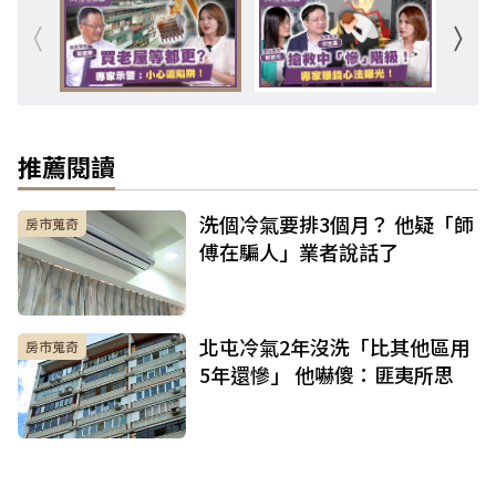
推薦閱讀
洗個冷氣要排3個月？ 他疑「師
房市蒐奇
傅在騙人」業者說話了
北屯冷氣2年沒洗「比其他區用
房市蒐奇
5年還慘」 他嚇傻：匪夷所思