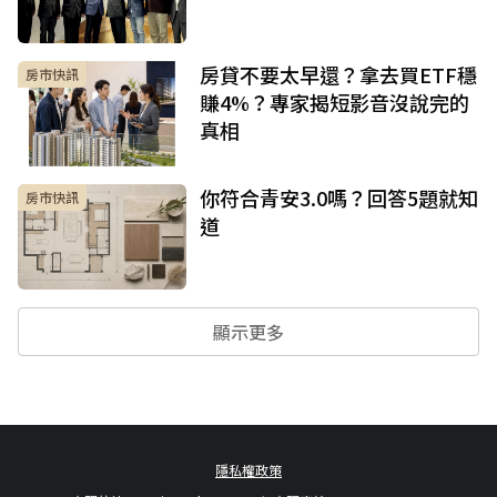
房貸不要太早還？拿去買ETF穩
房市快訊
賺4%？專家揭短影音沒說完的
真相
你符合青安3.0嗎？回答5題就知
房市快訊
道
顯示更多
隱私權政策