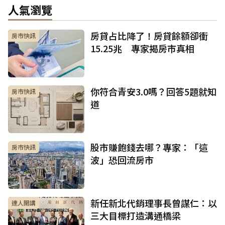
人氣瀏覽
房貸占比降了！房貸餘額卻衝
房市快訊
15.25兆 專家揭房市真相
你符合青安3.0嗎？回答5題就知
房市快訊
道
股市賺飽錢去哪？專家：「這
房市快訊
波」恐回流房市
新任新北代銷理事長曾謀仁：以
達人開講
三大目標打造溝通橋梁