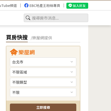
uTube頻道
EBC地產王粉絲專頁
加入好友
買房快搜
/樂屋網提供