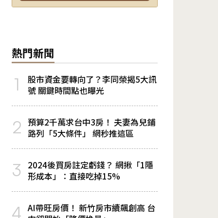
熱門新聞
股市資金要轉向了？李同榮揭5大訊
1
號 關鍵時間點也曝光
預算2千萬求台中3房！ 夫妻為兒鋪
2
路列「5大條件」 網秒推這區
2024後買房註定虧錢？ 網揪「1隱
3
形成本」：直接吃掉15%
AI帶旺房價！ 新竹房市續飆創高 台
4