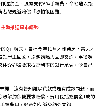
當作違約金，還需支付6%手續費，令他難以接
費者想規避賠償「恐怕很困難」。
週主動推送房市趨勢
的Q」發文，自稱今年11月才剛買房，當天才
告知屋主回國，還邀請隔天立即簽約，事後發
繫仲介卻被要求找高利率的銀行承做，令自己
字未提，沒有告知難以貸款或是有成數問題，而
今想解約卻被要求賠償，費用包括總價金1成的
辦手續費用，好奇如何避免額外開銷。