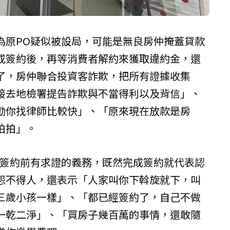
為原PO疑似被設局，可能是無良房仲掩蓋貸款
成簽約後，再等消費者解約來獲取違約金，還
了，房仲聯合投資客詐欺，把所有證據收集
接去地檢署提告詐欺與不當得利以及背信」、
勸你找律師比較快」、「原來現在放款是房
拍拍」。
在簽約前有求證的義務，既然完成簽約就代表認
怨不得人，還表示「人家叫你下斡旋就下，叫
三歲小孩一樣」、「都已經簽約了，自己不做
一乾二淨」、「買房子幾百萬的事情，還敢隨