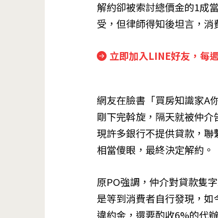
解約卻被索討總價金的1成
受，但律師得知後坦言，消
立即加入LINE好友，每
網友在臉書「買房知識家A你
剛下完斡旋，隔天就被仲介
現許多銀行不提供貸款，聯
相當傻眼，最終決定解約。
原PO強調，仲介對貸款隻
是等到消費者自行發現，如
違約金，還要酌收6%的代