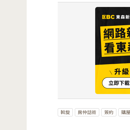
斡旋
房仲話術
簽約
購