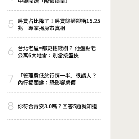
中卻開始「降價換量」
房貸占比降了！房貸餘額卻衝15.25
5
兆 專家揭房市真相
台北老屋=都更搖錢樹？ 他盤點老
6
公寓6大地雷：別當接盤俠
「管理費低於行情一半」很誘人？
7
內行揭關鍵：恐影響房價
8
你符合青安3.0嗎？回答5題就知道