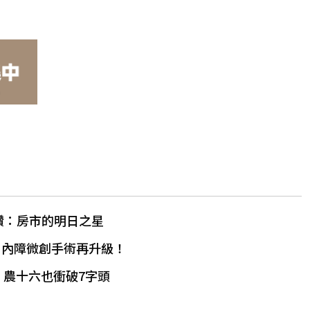
讚：房市的明日之星
白內障微創手術再升級！
高 農十六也衝破7字頭