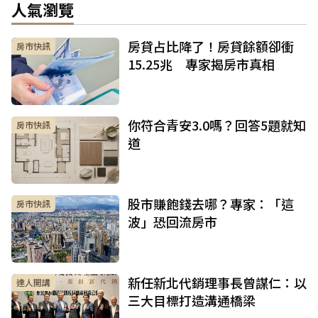
人氣瀏覽
房貸占比降了！房貸餘額卻衝
房市快訊
15.25兆 專家揭房市真相
你符合青安3.0嗎？回答5題就知
房市快訊
道
股市賺飽錢去哪？專家：「這
房市快訊
波」恐回流房市
新任新北代銷理事長曾謀仁：以
達人開講
三大目標打造溝通橋梁