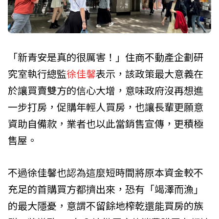
「新青安是真的很厲害！」
住商不動產
企劃研
究室執行總監
徐佳馨
表示，該政策最大意義在
於讓買賣雙方的信心大增，意味政府沒再想進
一步打房，促購年輕人買房，也讓長輩更願意
資助自備款，業者也以此當銷售宣傳，更積極
售屋。
不過徐佳馨也認為這麼短時間將原本資金較不
充足的首購買方都擠出來，恐有「竭澤而漁」
的最大隱憂，意謂不留餘地榨乾還能買房的族