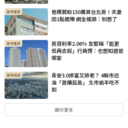
爸媽贊助150萬買台北房！夫妻
房市蒐奇
因1點猶豫 網全搖頭：別想了
房貸利率2.06％ 友堅稱「能更
房市蒐奇
低再去殺」行員愣：也想知道是
哪家
青安3.0排富又排老？ 4縣市恐
房市快訊
淪「首購孤島」 北市逾半吃不
到
顯示更多