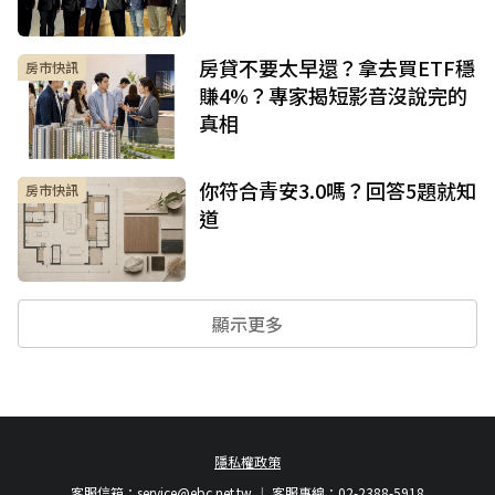
房貸不要太早還？拿去買ETF穩
房市快訊
賺4%？專家揭短影音沒說完的
真相
你符合青安3.0嗎？回答5題就知
房市快訊
道
顯示更多
隱私權政策
客服信箱：
service@ebc.net.tw
客服專線：02-2388-5918