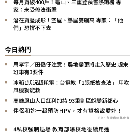
每月賣破400戶！龜山、三重登預售熱銷榜 專
家：未受修法衝擊
潛在賣壓成形！空屋、餘屋雙飆高 專家：「他
們」恐撐不下去
今日熱門
周孝宇／田僑仔注意！農地變更將走入歷史 趕末
班車有3要件
冰箱1狀況超耗電！台電教「1張紙檢查法」 用吹
風機就能救
高雄鳳山人口紅利加持 93重劃區蛻變新都心
伴侶和妳一起預防HPV，才有資格說愛妳！
PR．台灣癌症基金會
4私校強制退場 教育部曝校地後續用途