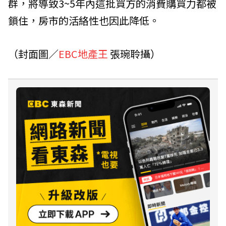
群，將導致3~5年內這批買方的消費購買力都被
鎖住，房市的活絡性也因此降低。
（封面圖／
EBC地產王
張琬聆攝）