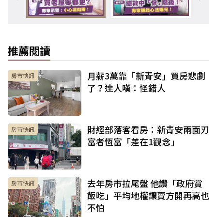
推薦閱讀
月薪3萬靠「新青安」買房悲劇
房市快訊
了？達人嘆：怪錯人
財經部落客看房：新青安兩面刃
房市快訊
富者恆富「差在1觀念」
去年房市拉尾盤 他讚「政府賞
房市快訊
飯吃」平均地權讓賣方開再高也
不怕